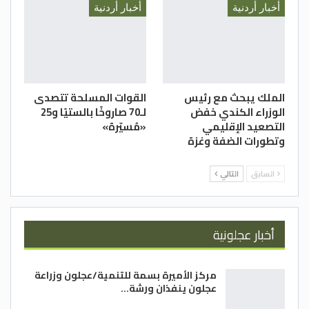
أخبار أردنية
أخبار أردنية
الملك يبحث مع رئيس
القوات المسلحة تتصدى
الوزراء الكندي خفض
لـ70 صاروخًا بالستيًا و25
التصعيد الإقليمي
«مُسيّرة»
وتطورات الضفة وغزة
السابق
التالي
أخبار عجلونية
مركز الأميرة بسمة للتنمية/عجلون وزراعة
عجلون ينفذان ورشة…