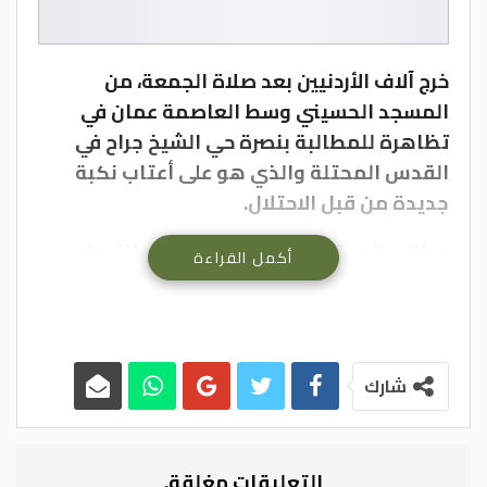
خرج آلاف الأردنيين بعد صلاة الجمعة، من
المسجد الحسيني وسط العاصمة عمان في
تظاهرة للمطالبة بنصرة حي الشيخ جراح في
القدس المحتلة والذي هو على أعتاب نكبة
جديدة من قبل الاحتلال.
وطالب المحتجون جميع دول العالم للتحرك
أكمل القراءة
لوقف التهجير الذي يواجهه سكان الحي، إلى
جانب المطالبة بدعم صمود أهل القدس
والمرابطين في المسجد الأقصى الذين قالوا
إنهم “يدافعون عن الأمة”.
شارك
وحملت الفعالية التي تم إقامتها عنوان
“القدس عنوان الصمود”، حيث رفعت فيها
التعليقات مغلقة.
لافتات “الأقصى محور الصراع”، “الأرض لنا،