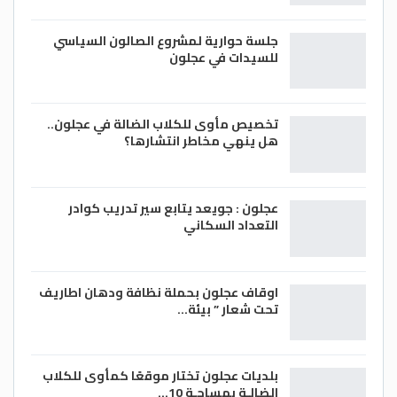
جلسة حوارية لمشروع الصالون السياسي
للسيدات في عجلون
تخصيص مأوى للكلاب الضالة في عجلون..
هل ينهي مخاطر انتشارها؟
عجلون : جويعد يتابع سير تدريب كوادر
التعداد السكاني
اوقاف عجلون بحملة نظافة ودهان اطاريف
تحت شعار ” بيئة…
بلديات عجلون تختار موقعًا كمأوى للكلاب
الضالـة بمساحـة 10…