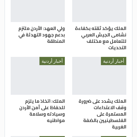
الملك يؤكد ثقته بكفاءة
ولي العهد: الأردن ملتزم
نشامى الجيش العربي
بدعم جهود التهدئة في
للتعامل مع مختلف
المنطقة
التحديات
أخبار أردنية
أخبار أردنية
الملك يشدد على ضرورة
الملك: اتخاذ ما يلزم
وقف الاعتداءات
للحفاظ على أمن الأردن
المستمرة على
وسيادته وسلامة
الفلسطينيين بالضفة
مواطنيه
الغربية