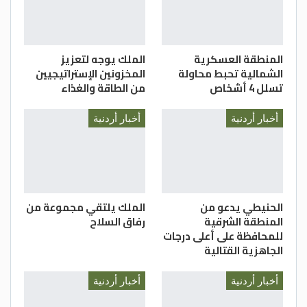
المنطقة العسكرية
الملك يوجه لتعزيز
الشمالية تحبط محاولة
المخزونين الإستراتيجيين
تسلل 4 أشخاص
من الطاقة والغذاء
أخبار أردنية
أخبار أردنية
الحنيطي يدعو من
الملك يلتقي مجموعة من
المنطقة الشرقية
رفاق السلاح
للمحافظة على أعلى درجات
الجاهزية القتالية
أخبار أردنية
أخبار أردنية