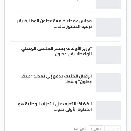
مجلس عمداء جامعة عجلون الوطنية يقر
ترقية الدكتور خالد…
*وزير الأوقاف يفتتح الملتقى الوعظي
للواعظات في عجلون
الإقبال الكثيف يدفع إلى تمديد “صيف
عجلون” وسط…
القضاة: التعرف على الأحزاب الوطنية هو
الخطوة الأولى نحو…
السابق
التالي
1 من 628