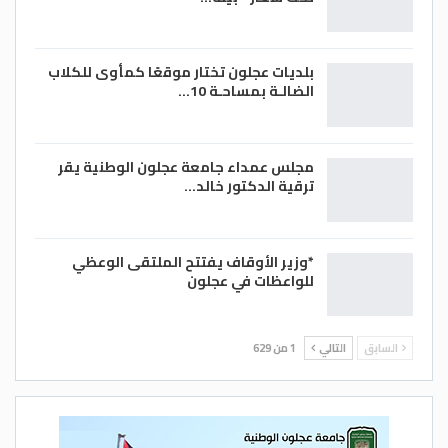
بلديات عجلون تختار موقعًا كمأوى للكلاب
الضالـة بمساحـة 10…
مجلس عمداء جامعة عجلون الوطنية يقر
ترقية الدكتور خالد…
*وزير الأوقاف يفتتح الملتقى الوعظي
للواعظات في عجلون
السابق
التالي
1 من 629