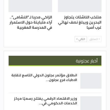
المصدر / المستشار محمد الملكاوي
منتخب الناشئات يتجاوز
الزاكي مدربا لـ”النشامى”..
البحرين ويبلغ نصف نهائي
آراء متباينة حول الاستمرار
غرب آسيا
في المدرسة المغربية
السابق
التالي
أخبار عجلونية
انطلاق مؤتمر عجلون الدولي التاسع لنقابة
الاطباء فرع عجلون…
وزير الاقتصاد الرقمي يفتتح رسميًا مركز
الخدمات الحكومي في…