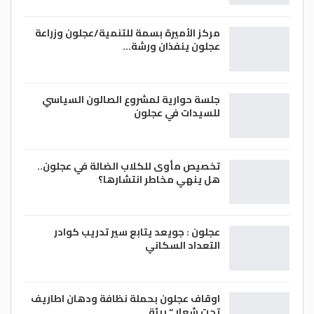
مركز الأميرة بسمة للتنمية/عجلون وزراعة
عجلون ينفذان ورشة…
جلسة حوارية لمشروع الصالون السياسي
للسيدات في عجلون
تخصيص مأوى للكلاب الضالة في عجلون..
هل ينهي مخاطر انتشارها؟
عجلون : جويعد يتابع سير تدريب كوادر
التعداد السكاني
اوقاف عجلون بحملة نظافة ودهان اطاريف
تحت شعار ” بيئة…