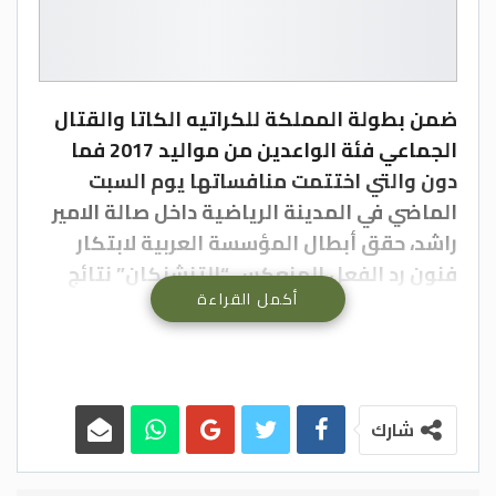
ضمن بطولة المملكة للكراتيه الكاتا والقتال
الجماعي فئة الواعدين من مواليد 2017 فما
دون والتي اختتمت منافساتها يوم السبت
الماضي في المدينة الرياضية داخل صالة الامير
راشد، حقق أبطال المؤسسة العربية لابتكار
فنون رد الفعل المنعكس “التنشنكان” نتائج
أكمل القراءة
لافتة بقيادة المدربين الكابتن انس نجم
والكابتن منير نجم والكابتن زيد الحميلي حيث
حصل أبطال المؤسسة على 6 كؤوس 30
ميدالية ملونه جاءت كالتالي: (21) ميدالية
ذهبية، و (6) ميداليات فضية، و (3) ميداليات
شارك
برونزية، حيث كانت النتائج في بطولة المملكة
للكراتيه على النحو التالي: