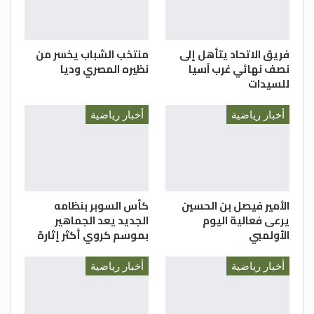
البطلة : كنزي ذياب حمدان
البطلة : انجليتا شادي ابو غوش
فريق الاتحاد يتأهل إلى
منتخب الشباب يخسر من
فريق الأشبال / أسود
نصف نهائي غرب آسيا
نظيره المصري وديا
البطل : محمود فارس عفانه
للسيدات
البطل : سعيد خالد حرز الله
أخبار رياضية
أخبار رياضية
البطل : عبدالله محمد فضيه
فريق الناشئين / أسود
البطل : مجد عماد راجح
البطل : احمد فارس عفانه
الأمير فيصل بن الحسين
كأس السوبر بنظامه
البطل : محمد شادي حريز
يرعى فعالية اليوم
الجديد يعد الجماهير
الأولمبي
بموسم كروي أكثر إثارة
فريق الأشبال / ملوّن
البطل : قصي محمد القيسي
أخبار رياضية
أخبار رياضية
البطل : علي محمد وشاح
البطل : قيس حسان الساريسي