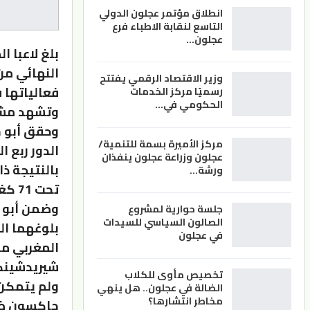
انطلاق مؤتمر عجلون الدولي
التاسع لنقابة الاطباء فرع
عجلون…
بلغ لاعبا 
النهائي من
وزير الاقتصاد الرقمي يفتتح
فعالياتها 
رسميًا مركز الخدمات
الحكومي في…
وتشهد مشاركة 193 لاعبا ولا
وحقق أبو ج
مركز الأميرة بسمة للتنمية/
عجلون وزراعة عجلون ينفذان
بالنتيجة 
ورشة…
تحت 71 كغم.
وضمن أبو ج
جلسة حوارية لمشروع
الصالون السياسي للسيدات
بلوغهما ال
في عجلون
المغربي م
شيريدشين
تخصيص مأوى للكلاب
ولم يتمكن 
الضالة في عجلون.. هل ينهي
مخاطر انتشارها؟