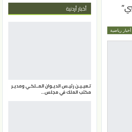
بي”
أخبار أردنية
أخبار رياضية
تـعيـيـن رئيـس الديـوان المــلكـي ومديـر
مكتب الملك في مجلس…