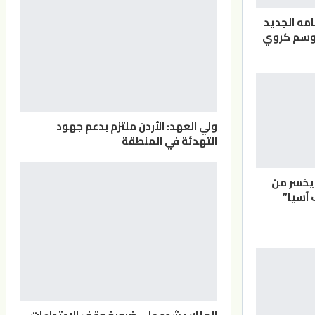
مه الجديد
موسم كروي
ولي العهد: الأردن ملتزم بدعم جهود
التهدئة في المنطقة
يخسر من
 آسيا”