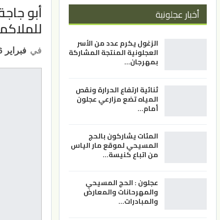
أبو جاج
أخبار عجلونية
للملاكم
الزغول يكرم عدد من الأسر
في
فبراير 6, 2023
العجلونية المنتجة المشاركة
بمهرجان…
ثنائية ارتفاع الحرارة ونقص
المياه تضع مزارعي عجلون
أمام…
المئات يشاركون بالحج
المسيحي لموقع مار الياس
من اتباع كنيسة…
عجلون : الحج المسيحي
والمهرحانات والمعارض
والمبادرات…