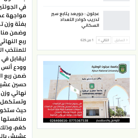
في الجولتي
عجلون : جويعد يتابع سير
مواجهة عدي
تدريب كوادر التعداد
بفئة وزن تحت 86
السكاني
وضمن منافس
ربع النهائي
السابق
التالي
1 من 629
ليقابل في د
وودع أنس ا
حسين عشيش
نهائي وزن تحت 0
وتستكمل من
حيث ستخوض ا
كغم، وذلك خ