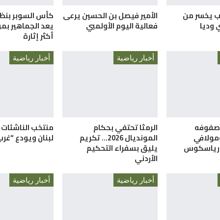
ب يخسر من
الأمير فيصل بن الحسين يرعى
كأس السوبر بنظا
 وديا
فعالية اليوم الأولمبي
يعد الجماهير ب
أكثر إثارة
أخبار رياضية
أخبار رياضية
 صفوفه
الرمثا تحتفي بحكام
منتخب الناشئات 
ومولافي
المونديال 2026… تكريم
لبنان ويودع “غرب
 رياسكوس
يليق بسفراء التحكيم
الأردني
أخبار رياضية
أخبار رياضية