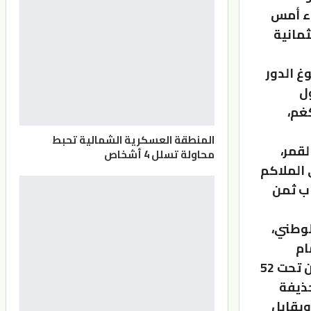
اء أمس
مانية
غ الدور
ول
ي البطولة، وذلك ضمن منافسات وزن تحت 63.5 كغم،
المنطقة العسكرية الشمالية تحبط
قمر،
محاولة تسلل 4 أشخاص
ق على الملاكم
ب ثمن
لوطني،
ام
منافستها الرومانية جيورجي ألكساندرا آناماريا، ضمن منافسات وزن تحت 52
حذيفة
يد مرتجي في وزن تحت 51 كغم، ويقابل