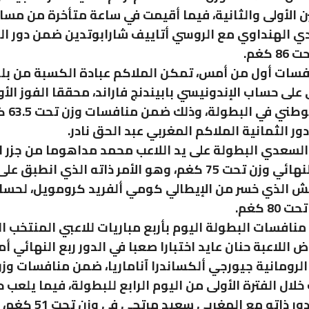
ن الأولى والثانية، فيما أقيمت في ساعة متأخرة من مس
 الهنداوي مع الروسي أتاييف شارابوتدين ضمن دور الث
 كغم.
ات أول من أمس، تمكن الملاكم عبادة الكسبة من بلو
 على حساب الإندونيسي بابيندنج فاراند، محققا الفوز الأ
للمنتخب الوطني ف
ور الثمانية الملاكم المغربي عبد الحق نادر.
لسعدي البطولة على يد اللاعب محمد مداهوما من جزر ال
ضمن ربع النهائي وزن تحت 75 كغم، وهو الأمر ذاته الذي انطب
 الذي خسر من الإيطالي كومي ألفريد كرومويل، لحسا
8 كغم.
افسات البطولة اليوم بأربع مباريات للاعبي المنتخب ا
للاعبة حنان عايد اختبارا صعبا في الدور ربع النهائي أم
لال الفترة الأولى من اليوم الرابع للبطولة، فيما يلعب 
عشيش بالدور ذاته مع المغربي سع