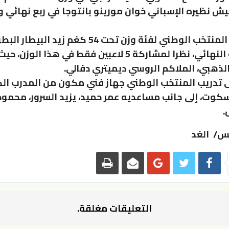
نظيره الإسباني خوان مورينو بانتوجا في ربع نهائي و
ويبدأ لاعب المنتخب الوطني لفئة وزن تحت 54 كغم زيد ا
الدور نصف النهائي، نظرا لمشاركة 5 لاعبين فقط في هذا ال
الذهبي، الملاكم الروسي ديميتري دفالي.
 تدريب المنتخب الوطني جهاز فني مكون من المدرب ال
سكوت، إلى جانب مساعديه عمر حميد، يزيد السرور، محمود 
.
س/ الغد
التعليقات مغلقة.