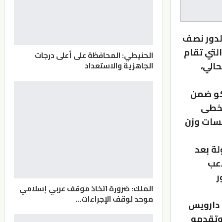
الدور نصف
لتي تقام
الحنيطي: المحافظة على أعلى درجات
الي،
الجاهزية والاستعداد
كو ضمن
6 كغم بنتيجة 5-0، فيما تخطى
سات وزن
ة بعد
اعب
ر
الملك: ضرورة اتخاذ موقف عربي إسلامي
موحد لوقف الإجراءات…
 دارويس
ا جيدا وتقدمه