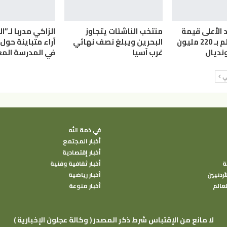
 الأعلى قيمة
منتخب الناشئات يتجاوز
الزاكي مدربا لـ”ا
سوقية بالعالم بـ 220 مليون
البحرين ويبلغ نصف نهائي
آراء متباينة حول 
ونديال
غرب آسيا
في المدرسة المغ
لي
في ذمة الله
أخبار المجتمع
أخبار إقتصادية
ة
أخبار ثقافية وفنية
أردنيين
أخبار رياضية
لعالم
أخبار منوعة
( وكالة عجلون الإخبارية ) لا مانع من الإقتباس شرط ذكر المصدر