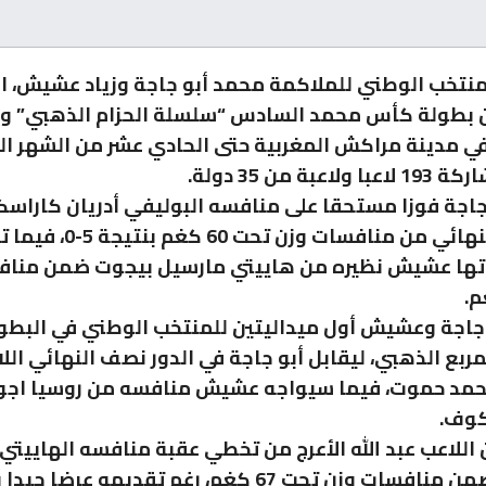
المنتخب الوطني للملاكمة محمد أبو جاجة وزياد عشيش، 
 بطولة كأس محمد السادس “سلسلة الحزام الذهبي” وا
في مدينة مراكش المغربية حتى الحادي عشر من الشهر الح
عبة من 35 دولة.
اجة فوزا مستحقا على منافسه البوليفي أدريان كاراس
الدور ربع النهائي من منافسات وزن تحت 0
ذاتها عشيش نظيره من هاييتي مارسيل بيجوت ضمن مناف
اجة وعشيش أول ميداليتين للمنتخب الوطني في البطول
مربع الذهبي، ليقابل أبو جاجة في الدور نصف النهائي الل
حمد حموت، فيما سيواجه عشيش منافسه من روسيا اجو
كوف.
اللاعب عبد الله الأعرج من تخطي عقبة منافسه الهاييتي
جاكسون ضمن منافسات وزن تحت 67 كغم، رغم تقديمه عرض