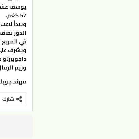
يوسف عشيش 
57 كغم.
في المربع 
ويشرف على
داجوبيرتو 
وريم الرمال
مهند جويل
شارك