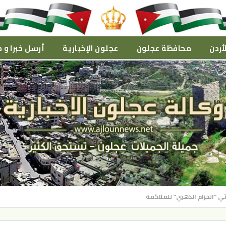
أردن
محافظة عجلون
عجلون الإخبارية
أرسل خبرا و م
 “الحزام الذهبي” للملاكمة