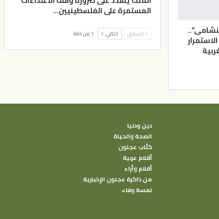
الملك يشدد على ضرورة وقف الاعتداءات
المستمرة على الفلسطينيين…
لنشامى”..
السابق
التالي
1 من 464
الاستمرار
ربية
دين ودنيا
الصحة والحياة
كتًاب عجلون
أقلام عربية
أقلام وأراء
من ذاكرة عجلون الإخبارية
لمسة وفاء