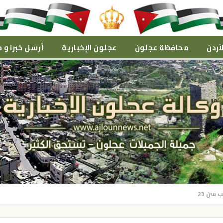
أردن
محافظة عجلون
عجلون الإخبارية
أرسل خبرا و م
سن 23