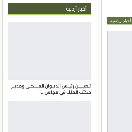
أخبار أردنية
أخبار رياضية
تـعيـيـن رئيـس الديـوان المــلكـي ومديـر
مكتب الملك في مجلس…