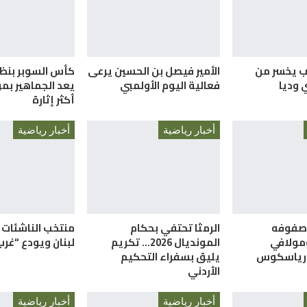
ب يخسر من
الأمير فيصل بن الحسين يرعى
كأس السوبر بنظا
 وديا
فعالية اليوم الأولمبي
يعد الجماهير ب
أكثر إثارة
أخبار رياضية
أخبار رياضية
 صفوفه
الرمثا تحتفي بحكام
منتخب الناشئات 
ومولافي
المونديال 2026… تكريم
لبنان ويودع “غرب
 رياسكوس
يليق بسفراء التحكيم
الأردني
أخبار رياضية
أخبار رياضية