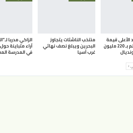
 الأعلى قيمة
منتخب الناشئات يتجاوز
الزاكي مدربا لـ”ا
سوقية بالعالم بـ 220 مليون
البحرين ويبلغ نصف نهائي
آراء متباينة حول 
ونديال
غرب آسيا
في المدرسة المغ
لي