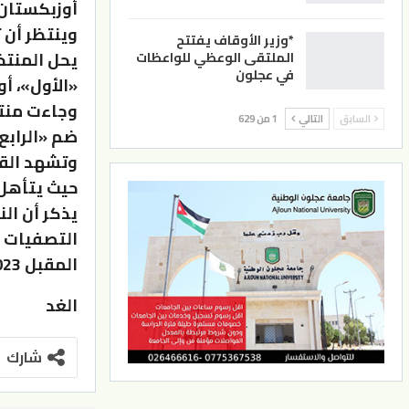
أوزبكستان 
*وزير الأوقاف يفتتح
يحل المنتخ
الملتقى الوعظي للواعظات
في عجلون
«الأول»، أو
وجاءت منتخ
السابق
التالي
1 من 629
ضم «الرابع
حيث يتأهل
يذكر أن الن
المقبل 2023.
الغد
شارك