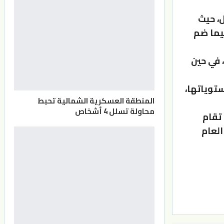
س 17 شباط المقبل، حيث
فيما ضم
 في حين
ت بحسب مستوياتها،
المنطقة العسكرية الشمالية تحبط
محاولة تسلل 4 أشخاص
 تقام
لى أولمبياد باريس 2024، خلال العام