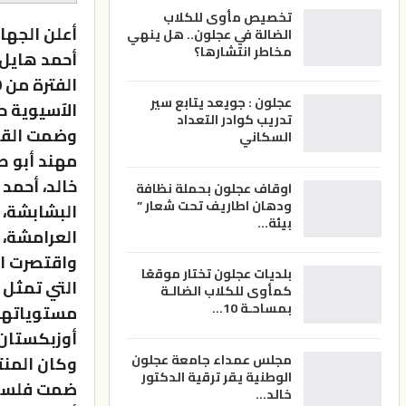
تخصيص مأوى للكلاب
الضالة في عجلون.. هل ينهي
مخاطر انتشارها؟
عجلون : جويعد يتابع سير
الآسيوية حز
تدريب كوادر التعداد
وضمت القائ
السكاني
مهند أبو طه
خالد، أحمد 
اوقاف عجلون بحملة نظافة
ودهان اطاريف تحت شعار ”
البشابشة، 
بيئة…
العرامشة، 
بلديات عجلون تختار موقعًا
التي تمثل 
كمأوى للكلاب الضالـة
بمساحـة 10…
مستوياتهم
أوزبكستان.
مجلس عمداء جامعة عجلون
وكان المنت
الوطنية يقر ترقية الدكتور
خالد…