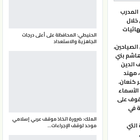
كرة القدم تحت سن 23، بقيادة المدرب
لي خلال
النهائيات
الحنيطي: المحافظة على أعلى درجات
الجاهزية والاستعداد
الصياحين،
 هاشم بني
ف الدين
، مهند
 كنعان.
ضور العديد من الأسماء
وقوف على
ة في
الملك: ضرورة اتخاذ موقف عربي إسلامي
التي
موحد لوقف الإجراءات…