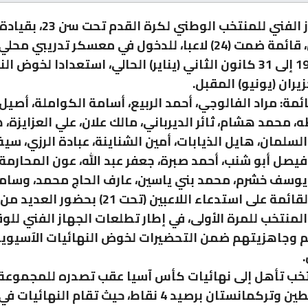
أعلن الجهاز الفني للمنتخب الوطني ل
أحمد هايل، قائمة ضمت (24) لاعبا، للدخول في معسكر تدريبي مح
الفترة من 19 إلى 31 كانون الثاني (يناير) الحالي، استعدادا لخوض 
يران (يونيو) المقبل.
مة: مراد الفالوجي، أحمد الربيع، أسامة الكواملة، أصيل 
، محمد هشام، ثائر الديرباني، مالك علان، علي العزايزة،
السلمان، هايل الذيابات، أمين الشناينة، عبادة الرزي، سي
فيصل أبو شنب، أحمد صبرة، جعفر عبد الله، عون المحارمة
يوسف خشرم، محمد بني ياسين، عارف الحاج محمد، وسامر
واقتصرت القائمة على استدعاء اللاعبين (تحت 21) بح
المنتخب للمرة الأولى، في إطار تطلعات الجهاز الفني لل
 وجاهزيتهم ضمن التحضيرات لخوض النهائيات الآسيوي
خب تأهل إلى نهائيات كأس آسيا عقب تصدره للمجموعة 
ضمت فلسطين وتركمانستان برصيد 4 نقاط، حيث تقام النهائيات في