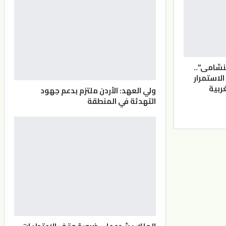
لنشامى”..
الاستمرار
ربية
ولي العهد: الأردن ملتزم بدعم جهود
التهدئة في المنطقة