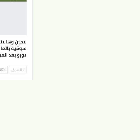
لامين وهالاند
يورو بعد الم
السابق
التا