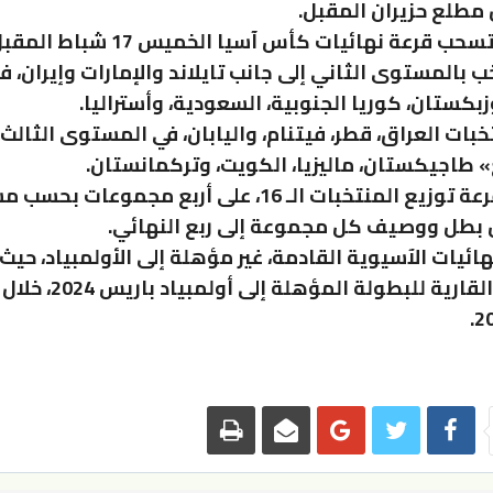
مطلع حزيران المقبل.
وينتظر أن تسحب قرعة نهائيات كأس آسيا الخمي
ب بالمستوى الثاني إلى جانب تايلاند والإمارات وإيران، 
زبكستان، كوريا الجنوبية، السعودية، وأستراليا.
بات العراق، قطر، فيتنام، واليابان، في المستوى الثالث،
» طاجيكستان، ماليزيا، الكويت، وتركمانستان.
وتشهد القرعة توزيع المنتخبات الـ 16، على أربع مجموعا
 بطل ووصيف كل مجموعة إلى ربع النهائي.
هائيات الآسيوية القادمة، غير مؤهلة إلى الأولمبياد، حيث
التصفيات القارية للبطولة المؤهلة إ