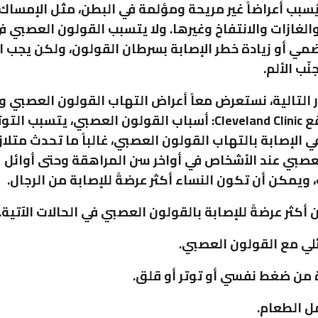
ُسبب أعراضاً غير مريحة ومؤلمة في البطن، مثل الإمساك
الغازات والانتفاخ وغيرها. ولا يتسبب القولون العصبي ف
ضمي أو زيادة خطر الإصابة بسرطان القولون، ولكن يجب 
نّب الألم.
التالية، نستعرض معاً أعراض التهاب القولون العصبي وا
بحسب موقع Cleveland Clinic: أسباب القولون العصبي، يتسبب التو
 الإصابة بالتهاب القولون العصبي، غالباً ما تحدث متلا
عصبي عند الأشخاص في أواخر سن المراهقة وحتى أوائل
، ويمكن أن تكون النساء أكثر عرضةً للإصابة من الرجال.
أكثر عرضةً للإصابة بالقولون العصبي في الحالات الآتية.