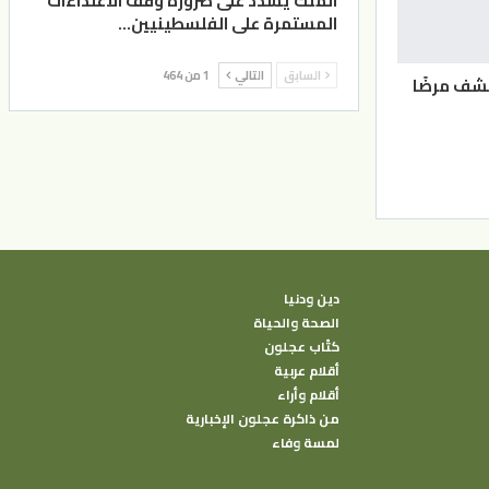
الملك يشدد على ضرورة وقف الاعتداءات
المستمرة على الفلسطينيين…
السابق
التالي
1 من 464
شف مرضًا
دين ودنيا
الصحة والحياة
كتًاب عجلون
أقلام عربية
أقلام وأراء
من ذاكرة عجلون الإخبارية
لمسة وفاء