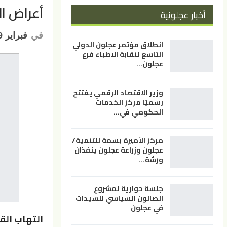
أعراض ال
أخبار عجلونية
في
فبراير 19, 2022
انطلاق مؤتمر عجلون الدولي
التاسع لنقابة الاطباء فرع
عجلون…
وزير الاقتصاد الرقمي يفتتح
رسميًا مركز الخدمات
الحكومي في…
مركز الأميرة بسمة للتنمية/
عجلون وزراعة عجلون ينفذان
ورشة…
جلسة حوارية لمشروع
الصالون السياسي للسيدات
في عجلون
التهاب الق