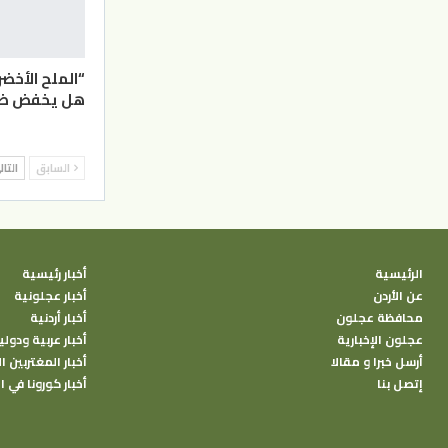
“الملح الأخضر
هل يخفض ضغط
السابق
التا
الرئيسية
أخبار رئيسية
عن الأردن
أخبار عجلونية
محافظة عجلون
أخبار أردنية
عجلون الإخبارية
أخبار عربية ودولي
أرسل خبرا و مقالا
أخبار المغتربين ال
إتصل بنا
أخبار كورونا في ا