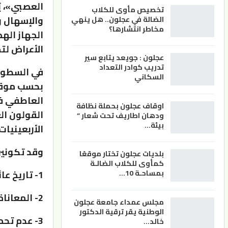
العصبي»، ي
تخصيص مأوى للكلاب
والإسهال و
الضالة في عجلون.. هل ينهي
مخاطر انتشارها؟
الجهاز اله
الأعراض لتج
عجلون : جويعد يتابع سير
تدريب كوادر التعداد
في السطور 
السكاني
العاطفي في
اوقاف عجلون بحملة نظافة
القولون ال
ودهان اطاريف تحت شعار ”
بيئة…
الأربعينيات
وقد تكونين 
بلديات عجلون تختار موقعًا
كمأوى للكلاب الضالـة
1- تاريخ عائلي مع القولون العصبي.
بمساحـة 10…
2- المعاناة من ضغط نفسي أو توتر أو قلق.
مجلس عمداء جامعة عجلون
الوطنية يقر ترقية الدكتور
3- عدم تحمل الطعام.
خالد…