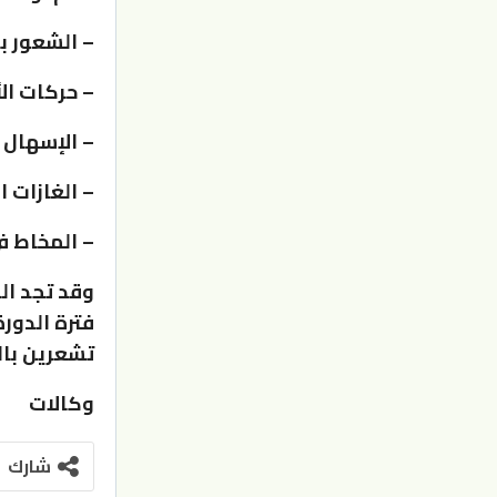
– الشعور با
– حركات ال
– الإسهال أ
– الغازات ال
– المخاط في
وقد تجد ال
فترة الدورة
تشعرين بالت
وكالات
شارك