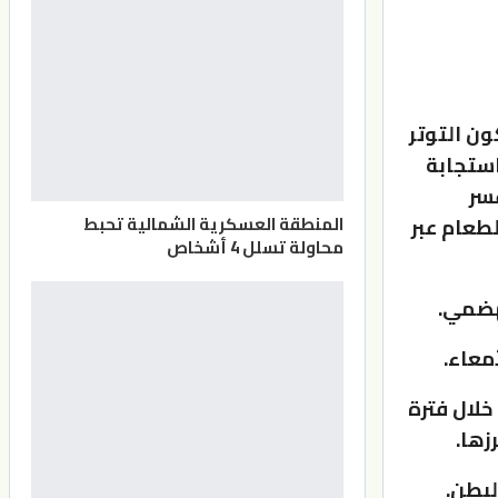
ن التوتر
استجابة
عسر
المنطقة العسكرية الشمالية تحبط
طعام عبر
محاولة تسلل 4 أشخاص
هضمي.
معاء.
خلال فترة
زها.
لبطن.