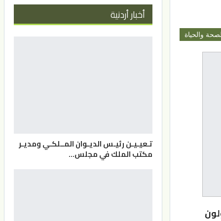
أخبار أردنية
لصحة والحياة
تـعيـيـن رئيـس الديـوان المــلكـي ومديـر
مكتب الملك في مجلس…
لون