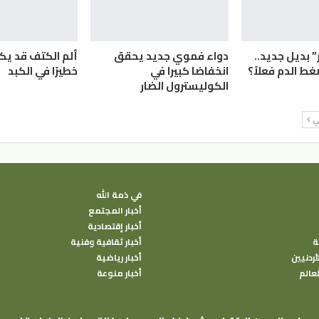
” بديل جديد..
دواء فموي جديد يحقق
ألم الكتف قد يك
 الدم فعلاً؟
انخفاضا كبيرا في
خطيرًا في الكبد
الكوليسترول الضار
لي
في ذمة الله
أخبار المجتمع
أخبار إقتصادية
ة
أخبار ثقافية وفنية
أردنيين
أخبار رياضية
لعالم
أخبار منوعة