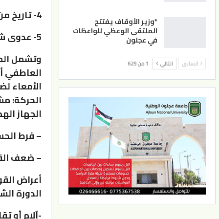
4- تاريخ من الاعتداء الجسدي.
*وزير الأوقاف يفتتح
الملتقى الوعظي للواعظات
5- عدوى شديدة في الجهاز الهضمي.
في عجلون
وتشمل المث
السابق
التالي
1 من 629
العاطفي أي
الأمعاء لض
الحركة: م
الجهاز اله
– فرط الح
– ضعف القن
أعراض القو
الدورة الش
-آلام أو ت