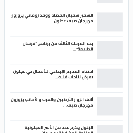
السفير سفيان القضاه ووفد روماني يزورون
مهرجان صيف عجلون…
بدء المرحلة الثالثة من برنامج “فرسان
الطبيعة”…
اختتام المخيم الإبداعي للأطفال في عجلون
بعرض نتاجات فنية…
آلاف الزوار الأردنيين والعرب والأجانب يزورون
مهرجان صيف…
الزغول يكرم عدد من الأسر العجلونية