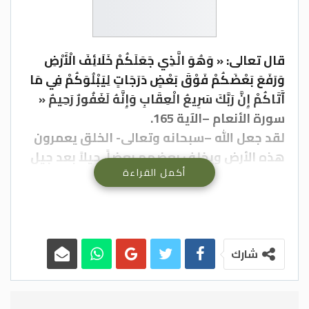
قال تعالى: « وَهُوَ الَّذِي جَعَلَكُمْ خَلَائِفَ الْأَرْضِ
وَرَفَعَ بَعْضَكُمْ فَوْقَ بَعْضٍ دَرَجَاتٍ لِيَبْلُوَكُمْ فِي مَا
آَتَاكُمْ إِنَّ رَبَّكَ سَرِيعُ الْعِقَابِ وَإِنَّهُ لَغَفُورٌ رَحِيمٌ «
سورة الأنعام –الآية 165.
لقد جعل الله –سبحانه وتعالى- الخلق يعمرون
هذه الأرض ويخلف بعضهم بعضاً، جيلاً بعد جيل
أكمل القراءة
وخلفاً بعد خلف حتى تقوم الساعة. وجعلهم –
عزوجل- متفاوتين في الأرزاق والأخلاق والمراتب
الدنيوية وفي العلم والأشكال والمناظر، ورفع
بعضهم فوق بعض درجات في الدنيا… في الغنى
والفقر، والعلم والجهل وغيرها. وفي الآخرة
شارك
درجات في الثواب والعقاب… في الجنة والنّار.
قال تعالى: « انْظُرْ كَيْفَ فَضَّلْنَا بَعْضَهُمْ عَلَى