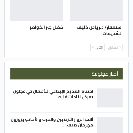
استغفار/ د.رياض خليف
فضل جبر الخواطر
الشديفات
السابق
التالي
أخبار عجلونية
اختتام المخيم الإبداعي للأطفال في عجلون
بعرض نتاجات فنية…
آلاف الزوار الأردنيين والعرب والأجانب يزورون
مهرجان صيف…