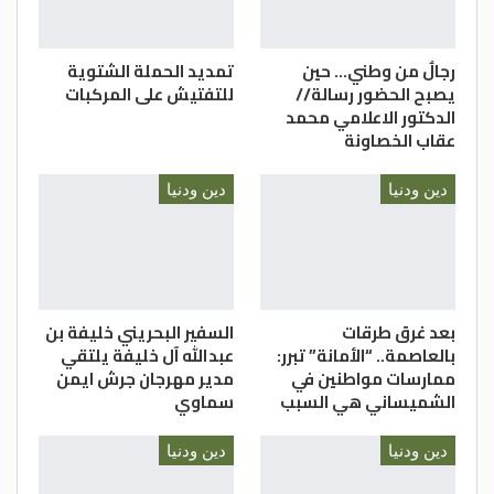
رجالٌ من وطني… حين
تمديد الحملة الشتوية
يصبح الحضور رسالة//
للتفتيش على المركبات
الدكتور الاعلامي محمد
عقاب الخصاونة
دين ودنيا
دين ودنيا
بعد غرق طرقات
السفير البحريني خليفة بن
بالعاصمة.. “الأمانة” تبرر:
عبدالله آل خليفة يلتقي
ممارسات مواطنين في
مدير مهرجان جرش ايمن
الشميساني هي السبب
سماوي
دين ودنيا
دين ودنيا