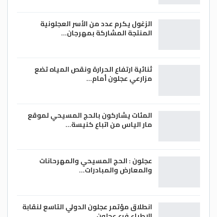
الزغول يكرم عدد من الأسر العجلونية
المنتجة المشاركة بمهرجان…
ثنائية ارتفاع الحرارة ونقص المياه تضع
مزارعي عجلون أمام…
المئات يشاركون بالحج المسيحي لموقع
مار الياس من اتباع كنيسة…
عجلون : الحج المسيحي والمهرحانات
والمعارض والمبادرات…
انطلاق مؤتمر عجلون الدولي التاسع لنقابة
الاطباء فرع عجلون…