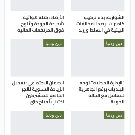
اللهم قد بلغت.. اللهم فاشهد
الشواربة: بدء تركيب
الأرصاد: كتلة هوائية
الدستور
كاميرات لرصد المخالفات
شديدة البرودة وثلوج
البيئية في السلط وإربد
فوق المرتفعات العالية
دين ودنيا
دين ودنيا
“الإدارة المحلية” توجه
الضمان الاجتماعي: تعديل
البلديات برفع الجاهزية
الزيادة السنوية للأجر
للتعامل مع الحالة
الخاضع للمشتركين
الجوية…
اختيارياً متاح حتى…
دين ودنيا
دين ودنيا