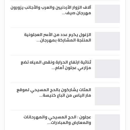
آلاف الزوار الأردنيين والعرب والأجانب يزورون
مهرجان صيف…
الزغول يكرم عدد من الأسر العجلونية
المنتجة المشاركة بمهرجان…
ثنائية ارتفاع الحرارة ونقص المياه تضع
مزارعي عجلون أمام…
المئات يشاركون بالحج المسيحي لموقع
مار الياس من اتباع كنيسة…
عجلون : الحج المسيحي والمهرحانات
والمعارض والمبادرات…