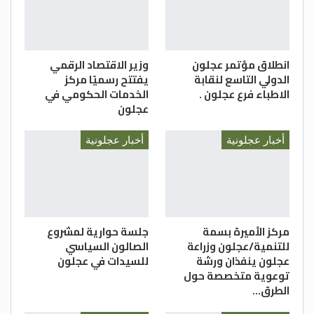
انطلاق مؤتمر عجلون
وزير الاقتصاد الرقمي
الدولي التاسع لنقابة
يفتتح رسميًا مركز
الاطباء فرع عجلون .
الخدمات الحكومي في
عجلون
أخبار عجلونية
أخبار عجلونية
مركز الأميرة بسمة
جلسة حوارية لمشروع
للتنمية/عجلون وزراعة
الصالون السياسي
عجلون ينفذان ورشة
للسيدات في عجلون
توعوية متخصصة حول
الطرق…