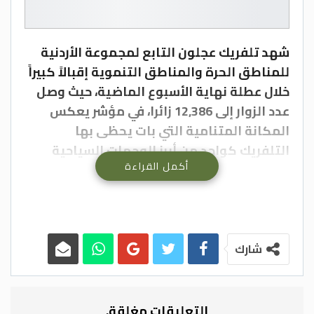
شهد تلفريك عجلون التابع لمجموعة الأردنية
للمناطق الحرة والمناطق التنموية إقبالاً كبيراً
خلال عطلة نهاية الأسبوع الماضية، حيث وصل
عدد الزوار إلى 12,386 زائرا، في مؤشر يعكس
المكانة المتنامية التي بات يحظى بها
التلفريك كواحد من أبرز الوجهات السياحية
أكمل القراءة
والترفيهية في المملكة.
وقال مدير منطقة عجلون التنموية طارق
المعايطة في بيان صحفي، إن كوادر التلفريك
أشرفت بمهنية عالية على استقبال الزوار
شارك
وتنظيم حركة الدخول والصعود، بما يضمن
تقديم تجربة سياحية آمنة ومريحة لجميع الزوار،
رغم الأعداد الكبيرة التي شهدها الموقع خلال
التعليقات مغلقة.