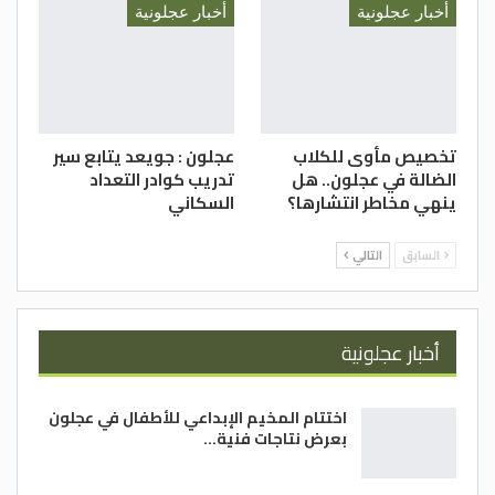
أخبار عجلونية
أخبار عجلونية
تخصيص مأوى للكلاب
عجلون : جويعد يتابع سير
الضالة في عجلون.. هل
تدريب كوادر التعداد
ينهي مخاطر انتشارها؟
السكاني
السابق
التالي
أخبار عجلونية
اختتام المخيم الإبداعي للأطفال في عجلون
بعرض نتاجات فنية…