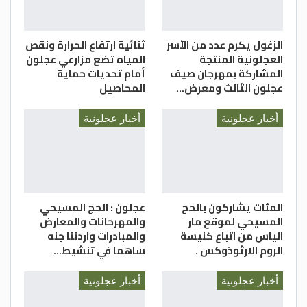
والمناطق التنموية استمرارها في دعم
المشاريع السياحية النوعية التي تسهم في
تنشيط الحركة السياحية والاقتصادية، وتعزز
الزغول يكرم عدد من الأسر
ثنائية ارتفاع الحرارة ونقص
من مكانة الأردن كوجهة سياحية متنوعة تجمع
العجلونية المنتجة
المياه تضع مزارعي عجلون
المشاركة بمهرجان صيف
أمام تحديات حماية
بين الطبيعة والترفيه والاستثمار.
عجلون الثالث ومعرض…
المحاصيل
المملكة
أخبار عجلونية
أخبار عجلونية
المئات يشاركون بالحج
عجلون : الحج المسيحي
المسيحي لموقع مار
والمهرحانات والمعارض
الياس من اتباع كنيسة
والمبادرات واردننا جنه
الروم الارثوذوكس .
ساهما في تنشيط…
أخبار عجلونية
أخبار عجلونية