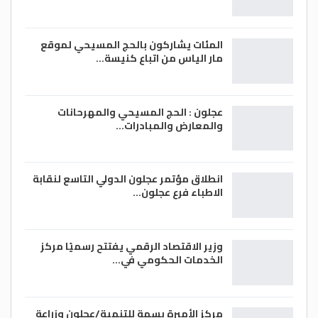
المئات يشاركون بالحج المسيحي لموقع
مار الياس من اتباع كنيسة…
عجلون : الحج المسيحي والمهرحانات
والمعارض والمبادرات…
انطلاق مؤتمر عجلون الدولي التاسع لنقابة
الاطباء فرع عجلون…
وزير الاقتصاد الرقمي يفتتح رسميًا مركز
الخدمات الحكومي في…
مركز الأميرة بسمة للتنمية/عجلون وزراعة