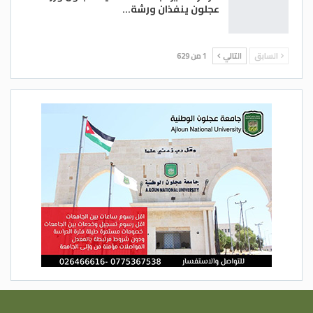
عجلون ينفذان ورشة…
السابق
التالي
1 من 629