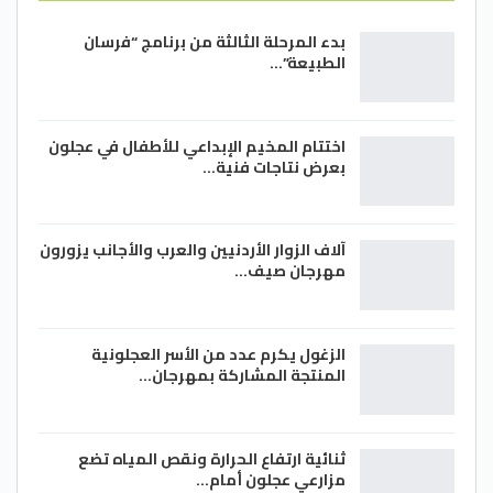
بدء المرحلة الثالثة من برنامج “فرسان
الطبيعة”…
اختتام المخيم الإبداعي للأطفال في عجلون
بعرض نتاجات فنية…
آلاف الزوار الأردنيين والعرب والأجانب يزورون
مهرجان صيف…
الزغول يكرم عدد من الأسر العجلونية
المنتجة المشاركة بمهرجان…
ثنائية ارتفاع الحرارة ونقص المياه تضع
مزارعي عجلون أمام…