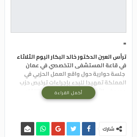
=
ترأس العين الدكتور خالد البكار اليوم الثلاثاء
في قاعة المستشفى التخصصي في عمان
جلسة حوارية حول واقع العمل الحزبي في
المملكة تمهيدا للبدء بإجراءات ترخيص حزب
جديد في الأردن وذلك بحضور منسق اللقاء
أكمل القراءة
الدكتور فوزي الحموري والنائب خالد أبو حسان
و
النائب السابق رائد الخزاعلة ومجموعة من
الاكاديميين والمختصين بالقطاعات المختلفة و
مجموعة من الطلبة والسيدات و اكثر من ١٨٠
شارك
شخصية
من مختلف المحافظات الأردنية .