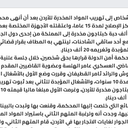
أشخاص إلى تهريب المواد المخدرة للأردن بعد أن أنهى مح
في أحد مراكز الإصلاح لمدة 15 عاما، واعتقلته الأجهزة المخت
تهريب 70 ألف حبة كبتاجون مخدرة إلى المملكة من إحدى دول الج
مع أحد سائقي الشاحنات، لينتهي به المطاف بقرار قضائ
ة وتغريمه 20 ألف دينار.
مة أمن الدولة قرارها بحق شخصين، خلال جلسة علنية 
اضي العسكري عامر الهلسة وعضوية القاضيين المقدم ا
ش والرائد ثامر القطيفان، وقررت وضع الأول بالأشغال ا
أ
ائع التي خلصت إليها المحكمة، وقنعت بها وتبدت بالبينا
ها، وجدت أنه ولرغبة المتهم الثاني باستيراد المواد ال
جوار لغايات الاتجار بها في الأردن، قام المتهم الثاني، و