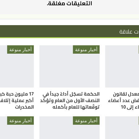
التعليقات مغلقة.
ت علاقة
أخبار منوعة
أخبار منوعة
معدل لقانون
الحكمة تسجّل أداءً جيداً في
17 مليون حبة ك
فض عدد أعضاء
النصف الأول من العام وتؤكّد
أكبر عملية إتلا
إلى 10
توقّعاتها للعام بأكمله
المخدرات
أخبار منوعة
أخبار منوعة