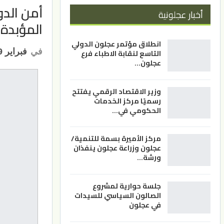
أمن الدو
أخبار عجلونية
المؤبدة
انطلاق مؤتمر عجلون الدولي
في
فبراير 19, 2023
التاسع لنقابة الاطباء فرع
عجلون…
وزير الاقتصاد الرقمي يفتتح
رسميًا مركز الخدمات
الحكومي في…
مركز الأميرة بسمة للتنمية/
عجلون وزراعة عجلون ينفذان
ورشة…
جلسة حوارية لمشروع
الصالون السياسي للسيدات
في عجلون