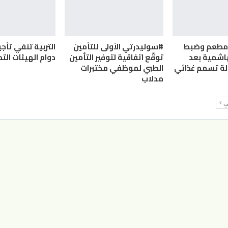
ق مطعم وضبط
#سوليدرتي الأولى للتأمين
التربية تنفي تأج
هاشمية بعد
توقّع اتفاقية لتوفير التأمين
دوام الهيئات الت
الطبي لموظفي مختبرات
مدلاب
لي