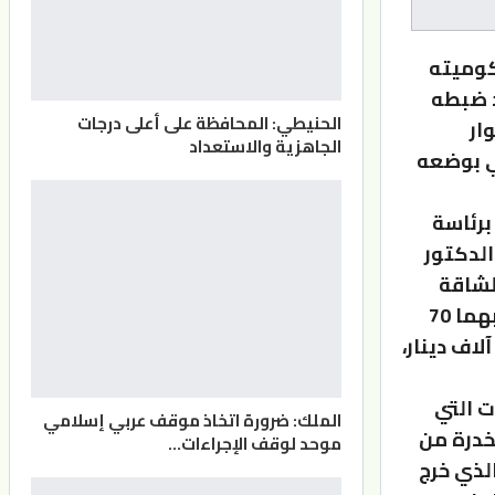
كوميته
صة بعد ضبطه
الحنيطي: المحافظة على أعلى درجات
وار
الجاهزية والاستعداد
ي بوضعه
برئاسة
لدكتور
لشاقة
المؤقتة لمدة 10 سنوات، والأشغال المؤبدة للثاني بعد ثبوت تهريبهما 70
لف حبة كبتاجون مخدرة للأردن، وغرمت الأول مبلغا ماليا قيمته 10 آلاف دينار،
ت التي
الملك: ضرورة اتخاذ موقف عربي إسلامي
مخدرة من
موحد لوقف الإجراءات…
الذي خرج