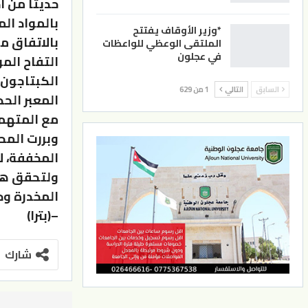
حديثا من أ
*وزير الأوقاف يفتتح
بالاتفاق م
الملتقى الوعظي للواعظات
في عجلون
التفاح الم
الكبتاجون 
السابق
التالي
1 من 629
المعبر الح
مع المتهم 
وبررت المحك
المخففة، ل
ولتحقق هذه
المخدرة وح
–(بترا)
شارك