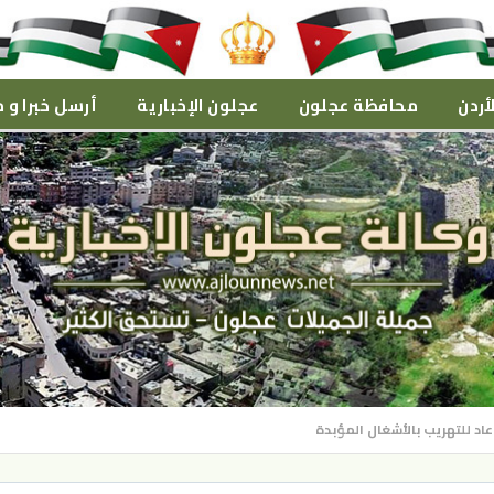
أردن
محافظة عجلون
عجلون الإخبارية
أرسل خبرا و م
اد للتهريب بالأشغال المؤبدة