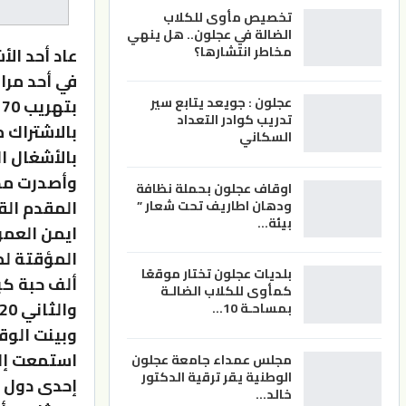
تخصيص مأوى للكلاب
الضالة في عجلون.. هل ينهي
مخاطر انتشارها؟
عاد أحد ال
عجلون : جويعد يتابع سير
ب
تدريب كوادر التعداد
بالاشتراك 
السكاني
بالأشغال المؤبد
وأصدرت محك
اوقاف عجلون بحملة نظافة
المقدم الق
ودهان اطاريف تحت شعار ”
بيئة…
ايمن العمو
بلديات عجلون تختار موقعًا
كمأوى للكلاب الضالـة
والثاني 20 ألف دينار.
بمساحـة 10…
وبينت الوق
استمعت إلي
مجلس عمداء جامعة عجلون
الوطنية يقر ترقية الدكتور
إحدى دول ال
خالد…