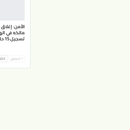
الأمن: إغلا
مالكه في ال
تسجيل 15 حالة تسمم غذائي
السابق
التا