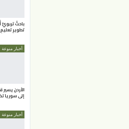
باحثٌ تربويٌّ 
تطويرِ تعليمِ 
أخبار منوعة
الأردن يسير 
إلى سوريا تضم 16 ش
أخبار منوعة