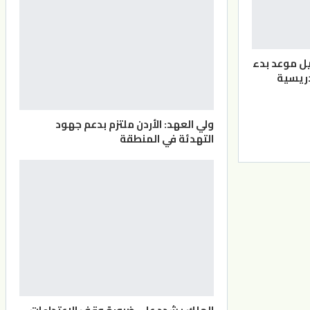
يل موعد بدء
دريسية
ولي العهد: الأردن ملتزم بدعم جهود
التهدئة في المنطقة