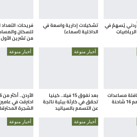
أُردني يُسهمُ في
تشكيلات إدارية واسعة في
فريحات: التعداد ا
الرياضياتِ
الداخلية (اسماء)
للسكان والمساكن
من تشرين الأول 
أخبار منوعة
أخبار منوعة
قافلة مساعدات
بعد نفوق 15 فيلا.. كينيا
احنة
تحقق في كارثة بيئية ناتجة
احترقت في عامي
عن التسمم بالسيانيد
الشجرة المحترقة 
أخبار منوعة
أخبار منوعة