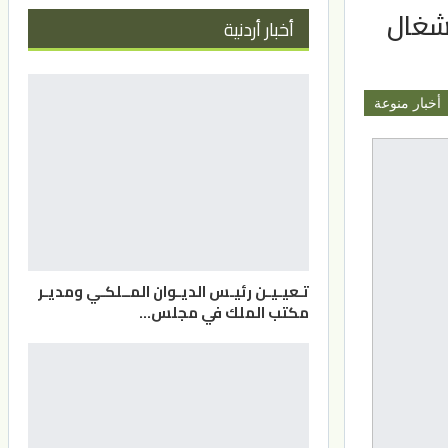
أشغال
أخبار أردنية
أخبار منوعة
تـعيـيـن رئيـس الديـوان المــلكـي ومديـر
مكتب الملك في مجلس…