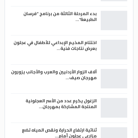
بدء المرحلة الثالثة من برنامج “فرسان
الطبيعة”…
اختتام المخيم الإبداعي للأطفال في عجلون
بعرض نتاجات فنية…
آلاف الزوار الأردنيين والعرب والأجانب يزورون
مهرجان صيف…
الزغول يكرم عدد من الأسر العجلونية
المنتجة المشاركة بمهرجان…
ثنائية ارتفاع الحرارة ونقص المياه تضع
مزارعي عجلون أمام…