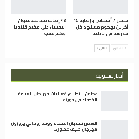
وتنصلت قوات الاحتلال، في الـ 18 من آذار/مارس
الماضي، من اتفاق وقف إطلاق النار وتبادل
مقتل 7 أشخاص وإصابة 15
48 إصابة منذ بدء عدوان
الأسرى الساري منذ 19 كانون الثاني/يناير
آخرين بهجوم مسلح داخل
الاحتلال على مخيم قلنديا
مدرسة في تايلند
وكفر عقب
الماضي، واستأنفت حرب الإبادة الجماعية على
القطاع المدمر.
السابق
التالي
وترتكب قوات الاحتلال، بدعم أمريكي مطلق،
منذ الـ7 من تشرين الأول/أكتوبر 2023 إبادة
جماعية في القطاع الفلسطيني المحاصر، خلفت
أخبار عجلونية
أكثر من 167 ألف شهيد وجريح من
الفلسطينيين، معظمهم أطفال ونساء، وما
عجلون : انطلاق فعاليات مهرجان العباءة
يزيد على 14 ألف مفقود.
الخضراء في دورته…
وكالات
السفير سفيان القضاه ووفد روماني يزورون
مهرجان صيف عجلون…