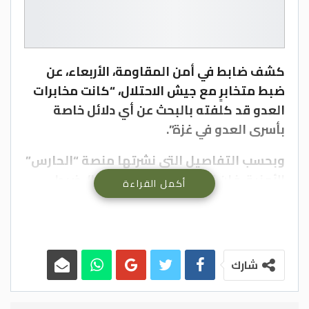
كشف ضابط في أمن المقاومة، الأربعاء، عن
ضبط متخابرٍ مع جيش الاحتلال، “كانت مخابرات
العدو قد كلفته بالبحث عن أي دلائل خاصة
بأسرى العدو في غزة”.
وبحسب التفاصيل التي نشرتها منصة “الحارس”
الأمنية، فإن المتخابر (ت ط ـ 33 عامًا)، ضبط
أكمل القراءة
متلبسًا قبل عدة أشهر أثناء تواجده بشكل
مريب قرب تجمع لحاويات القمامة في إحدى
مناطق قطاع غزة.
شارك
ووفق وقائع الإفادة النهائية، فإن “المتخابر (ت
ط) قد ارتبط مع مخابرات العدو عام ٢٠٢٢، بعدما
تواصلت معه ضابطة في مخابرات العدو،