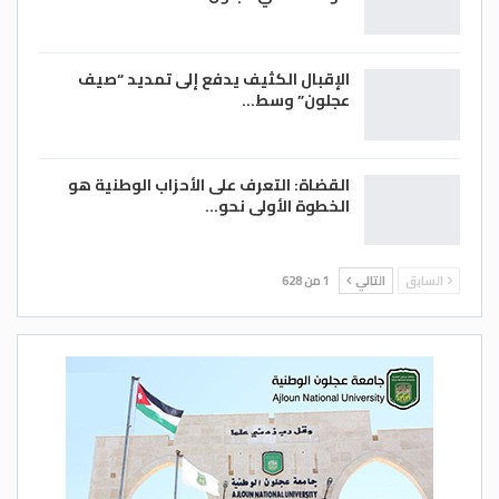
تناول الألياف
الإقبال الكثيف يدفع إلى تمديد “صيف
عجلون” وسط…
الرقم السحري هنا هو 7: مقابل كل 7 غرامات
القضاة: التعرف على الأحزاب الوطنية هو
من الألياف تضيفها إلى نظامك الغذائي
الخطوة الأولى نحو…
اليومي، ينخفض خطر الإصابة بالسكتة
الدماغية بنسبة 7٪. ويجب أن تحصل على حوالي
السابق
التالي
1 من 628
25 غراماً في اليوم بما فيها 6 إلى 8 حصص من
الحبوب الكاملة، أو 8 إلى 10 حصص من الخضار.
الشوكولاتة الداكنة