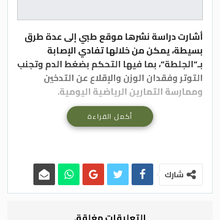
أشارت دراسة نشرها موقع طبي إلى عدة طرق
بسيطة، يمكن من خلالها تفادي الإصابة
بـ“الجلطة“، بما فيها التحكم بضغط الدم وتجنب
التوتر وفقدان الوزن والإقلاع عن التدخين
وممارسة التمارين الرياضية اليومية.
أكمل القراءة
التوقف عن التدخين
شارك
يزيد التدخين من احتمالية تجلط الدم، ويثخن
الأوعية الدموية ويضيقها، ويؤدي إلى تراكم
الكولسترول، وكل ذلك يجعلك أكثر عرضة
التعليقات مغلقة.