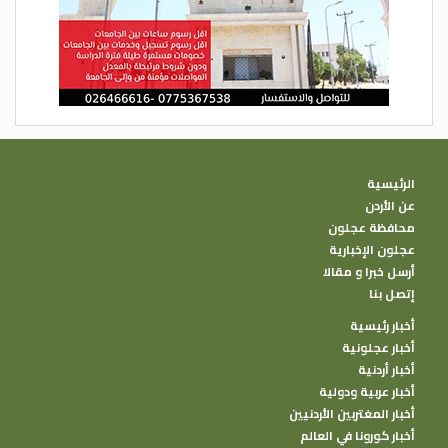
مركبات الفلافونويد هي مواد كيميائية نباتية
في الكاكاو لها جميع أنواع الفوائد الصحية.
على سبيل المثال، يمكن أن تساعد في علاج
الالتهاب، ويمكن أن يخفف الضغط عن قلبك.
الدستور- رصد
الرئيسية
عن الأردن
محافظة عجلون
عجلون الإخبارية
أرسل خبرا و مقالا
إتصل بنا
أخبار رئيسية
أخبار عجلونية
أخبار أردنية
أخبار عربية ودولية
أخبار المغتربين الأردنيين
أخبار كورونا في العالم