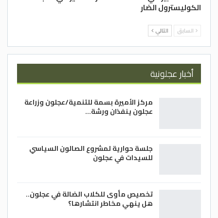
الكوليسترول الضار
السابق
التالي
”الكوليسترول“
أخبار عجلونية
ارتفاع مستويات ”الكوليسترول“ الضار
وانخفاض مستوياته الجيدة، يمكن أن يزيد من
مركز الأميرة بسمة للتنمية/عجلون وزراعة
فرص تراكم الترسبات في الشرايين، ما يحد من
عجلون ينفذان ورشة…
تدفق الدم، ويمكن أن يؤدي إلى سكتة دماغية.
جلسة حوارية لمشروع الصالون السياسي
للسيدات في عجلون
راقب نبضات قلبك
تخصيص مأوى للكلاب الضالة في عجلون..
هل ينهي مخاطر انتشارها؟
”الرجفان الأذيني“ – وهو عدم انتظام ضربات