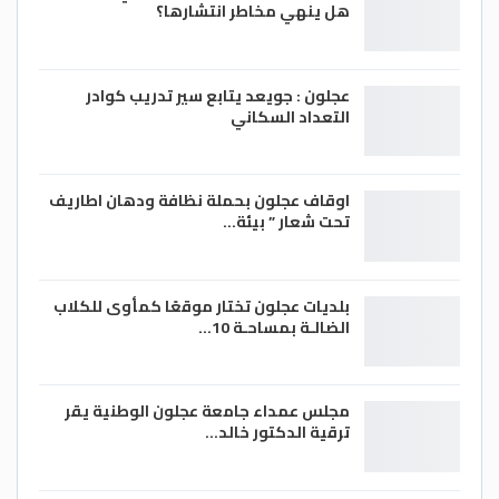
هل ينهي مخاطر انتشارها؟
عجلون : جويعد يتابع سير تدريب كوادر
التعداد السكاني
اوقاف عجلون بحملة نظافة ودهان اطاريف
تحت شعار ” بيئة…
بلديات عجلون تختار موقعًا كمأوى للكلاب
الضالـة بمساحـة 10…
مجلس عمداء جامعة عجلون الوطنية يقر
ترقية الدكتور خالد…