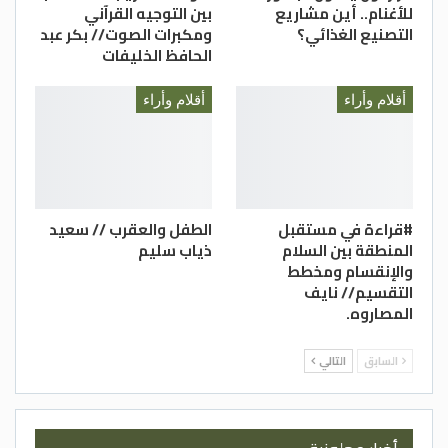
للأغنام.. أين مشاريع
بين التوجيه القرآني
التصنيع الغذائي؟
ومكبرات الصوت// بكر عبد
الحافظ الخليفات
أقلام وأراء
أقلام وأراء
#قراءة في مستقبل
الطفل والعقرب // سعيد
المنطقة بين السلام
ذياب سليم
والإنقسام ومخطط
التقسيم// نايف
المصاروه.
السابق
التالي