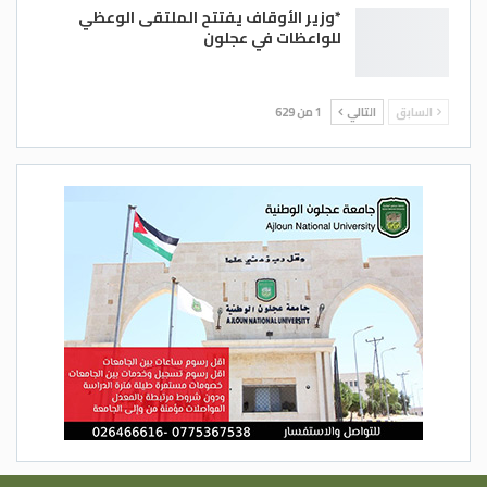
*وزير الأوقاف يفتتح الملتقى الوعظي
للواعظات في عجلون
السابق
التالي
1 من 629