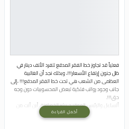
فعلياً قد تجاوز خط الفقر المدقع للفرد الألف دينار في
ظل جنون إرتفاع الأسعار!!!، وبذلك نجد أن الغالبية
العظمى من الشعب هي تحت خط الفقر المدقع!!! ،إلى
جانب وجود رواتب فلكية لبعض المحسوبيات دون وجه
حق!!!.
أتساءل والرئيس الموقر د. بشر الخصاونة، أين أنت من
أكمل القراءة
هذا الشعب الذي لا يقوى على توفير قوته اليومي؟!،
أين أنت من سكان الخيم الذين تجرفهم السيول في ظل