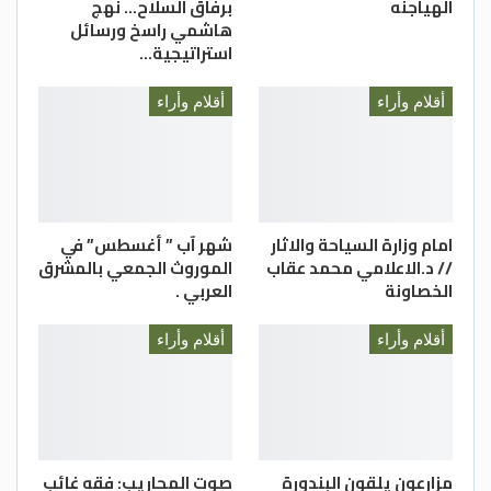
الهياجنه
برفاق السلاح… نهج
هاشمي راسخ ورسائل
استراتيجية…
أقلام وأراء
أقلام وأراء
امام وزارة السياحة والاثار
شهر آب ” أغسطس” في
// د.الاعلامي محمد عقاب
الموروث الجمعي بالمشرق
الخصاونة
العربي .
أقلام وأراء
أقلام وأراء
مزارعون يلقون البندورة
صوت المحاريب: فقه غائب