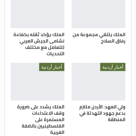
الملك يلتقي مجموعة من
الملك يؤكد ثقته بكفاءة
رفاق السلاح
نشامى الجيش العربي
للتعامل مع مختلف
التحديات
أخبار أردنية
أخبار أردنية
ولي العهد: الأردن ملتزم
الملك يشدد على ضرورة
بدعم جهود التهدئة في
وقف الاعتداءات
المنطقة
المستمرة على
الفلسطينيين بالضفة
الغربية