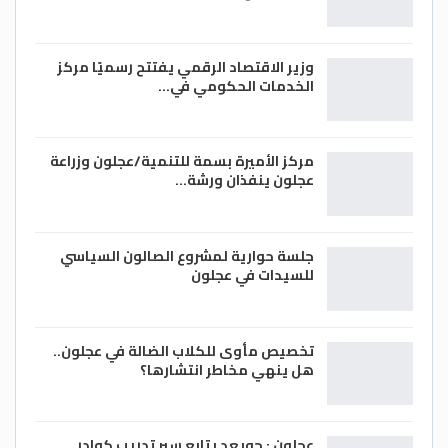
وزير الاقتصاد الرقمي يفتتح رسميًا مركز
الخدمات الحكومي في…
مركز الأميرة بسمة للتنمية/عجلون وزراعة
عجلون ينفذان ورشة…
جلسة حوارية لمشروع الصالون السياسي
للسيدات في عجلون
تخصيص مأوى للكلاب الضالة في عجلون..
هل ينهي مخاطر انتشارها؟
عجلون : جويعد يتابع سير تدريب كوادر