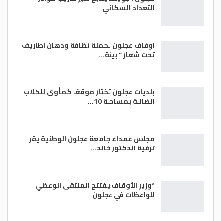
التعداد السكاني
اوقاف عجلون بحملة نظافة ودهان اطاريف
تحت شعار ” بيئة…
بلديات عجلون تختار موقعًا كمأوى للكلاب
الضالـة بمساحـة 10…
مجلس عمداء جامعة عجلون الوطنية يقر
ترقية الدكتور خالد…
*وزير الأوقاف يفتتح الملتقى الوعظي
للواعظات في عجلون