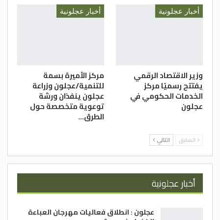
أخبار عجلونية
أخبار عجلونية
وزير الاقتصاد الرقمي
مركز الأميرة بسمة
يفتتح رسميًا مركز
للتنمية/عجلون وزراعة
الخدمات الحكومي في
عجلون ينفذان ورشة
عجلون
توعوية متخصصة حول
الطرق…
السابق
التالي
أخبار عجلونية
عجلون : انطلاق فعاليات مهرجان العباءة