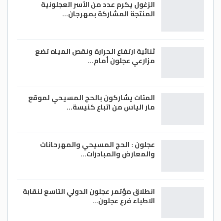
الزغول يكرم عدد من الأسر العجلونية
المنتجة المشاركة بمهرجان…
ثنائية ارتفاع الحرارة ونقص المياه تضع
مزارعي عجلون أمام…
المئات يشاركون بالحج المسيحي لموقع
مار الياس من اتباع كنيسة…
عجلون : الحج المسيحي والمهرحانات
والمعارض والمبادرات…
انطلاق مؤتمر عجلون الدولي التاسع لنقابة
الاطباء فرع عجلون…