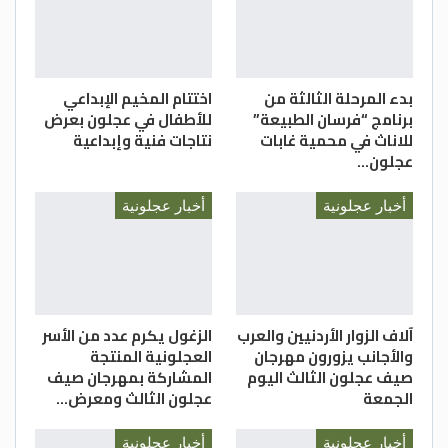
وثمن الدكتور الدعوم جهود واهتمام جامعة
البلقاء التطبيقية رئاسة وعاملين بكلية عجلون
الجامعية من خلال خطتها لتحديث الكلية
بدء المرحلة الثالثة من
اختتام المخيم الإبداعي
وتطوير مرافقها التي انشئت عام 1964 م .
برنامج “فرسان الطبيعة”
للأطفال في عجلون بعرض
للاناث في محمية غابات
نتاجات فنية وإبداعية
الدستور/ علي القضاه
عجلون…
أخبار عجلونية
أخبار عجلونية
آلاف الزوار الأردنيين والعرب
الزغول يكرم عدد من الأسر
والأجانب يزورون مهرجان
العجلونية المنتجة
صيف عجلون الثالث اليوم
المشاركة بمهرجان صيف
الجمعة
عجلون الثالث ومعرض…
أخبار عجلونية
أخبار عجلونية