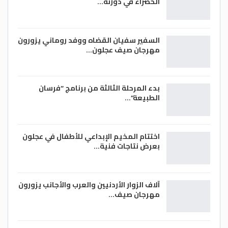
الخضراء في دورته…
السفير سفيان القضاه ووفد روماني يزورون
مهرجان صيف عجلون…
بدء المرحلة الثالثة من برنامج “فرسان
الطبيعة”…
اختتام المخيم الإبداعي للأطفال في عجلون
بعرض نتاجات فنية…
آلاف الزوار الأردنيين والعرب والأجانب يزورون
مهرجان صيف…