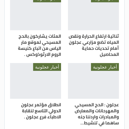
ثنائية ارتفاع الحرارة ونقص
المئات يشاركون بالحج
المياه تضع مزارعي عجلون
المسيحي لموقع مار
أمام تحديات حماية
الياس من اتباع كنيسة
المحاصيل
الروم الارثوذوكس .
أخبار عجلونية
أخبار عجلونية
عجلون : الحج المسيحي
انطلاق مؤتمر عجلون
والمهرحانات والمعارض
الدولي التاسع لنقابة
والمبادرات واردننا جنه
الاطباء فرع عجلون .
ساهما في تنشيط…