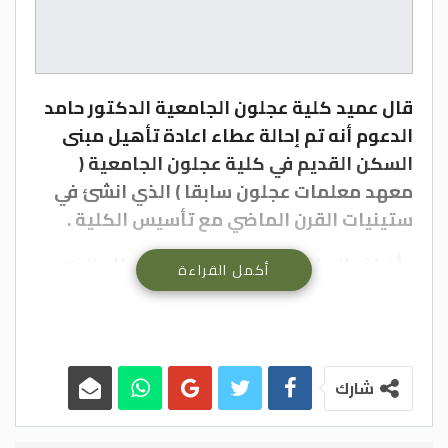
قال عميد كلية عجلون الجامعية الدكتور حامد
الدعوم أنه تم إحالة عطاء اعادة تأهيل مبنى
السكن القديم في كلية عجلون الجامعية (
معهد معلمات عجلون سابقا ) الذي انشئ في
ستينيات القرن الماضي مع تأسيس الكلية .
وأضاف الدكتور الدعوم أن مدة العطاء الذي
أكمل القراءة
سيباشر العمل به في العشرين من الشهر الحالي
12 شهرا تبلغ قيمة العطاء 600 الف دينار مشيرا
إلى أن العطاء يشتمل الطابق الأول على
مشاغل ومختبرات للتخصصات الجديدة التي
شارك
سيتم استحداثها في الكلية والطابق الثاني
سيكون مختبرات حاسوب والواقع الافتراضي