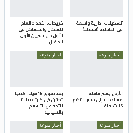
تشكيلات إدارية واسعة
فريحات: التعداد العام
في الداخلية (اسماء)
للسكان والمساكن في
الأول من تشرين الأول
المقبل
أخبار منوعة
أخبار منوعة
الأردن يسير قافلة
بعد نفوق 15 فيلا.. كينيا
مساعدات إلى سوريا تضم
تحقق في كارثة بيئية
16 شاحنة
ناتجة عن التسمم
بالسيانيد
أخبار منوعة
أخبار منوعة