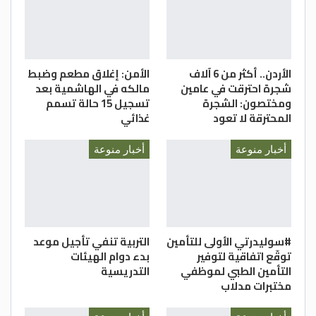
الأردن.. أكثر من 6 آلاف
الأمن: إغلاق مطعم وضبط
شجرة احترقت في عامين
مالكه في الهاشمية بعد
ومختصون: الشجرة
تسجيل 15 حالة تسمم
المحترقة لا تعود
غذائي
أخبار منوعة
أخبار منوعة
#سوليدرتي الأولى للتأمين
التربية تنفي تأجيل موعد
توقّع اتفاقية لتوفير
بدء دوام الهيئات
التأمين الطبي لموظفي
التدريسية
مختبرات مدلاب