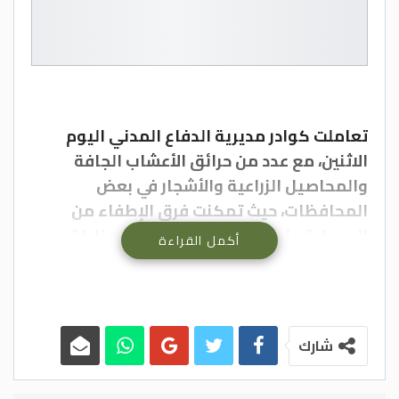
تعاملت كوادر مديرية الدفاع المدني اليوم
الاثنين، مع عدد من حرائق الأعشاب الجافة
والمحاصيل الزراعية والأشجار في بعض
المحافظات، حيث تمكنت فرق الإطفاء من
السيطرة عليها ومنع امتدادها إلى مناطق
أكمل القراءة
مجاورة، دون وقوع إصابات بالأرواح.
وجددت مديرية الأمن العام تحذيرها من خطر
إشعال النيران بالقرب من الأعشاب الجافة
شارك
والأشجار، خاصة مع ارتفاع درجات الحرارة وسرعة
انتشار الحرائق في مثل هذه الأجواء.