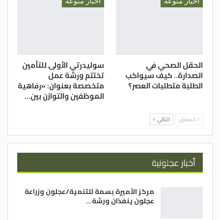
أخبار منوعة
أخبار منوعة
الحقل الصحي في
سوليدرتي الأولى للتأمين
الصدارة.. كيف سيواكب
تختتم ورشة عمل
الطلبة متطلبات العصر؟
متخصصة بعنوان: «رفاهية
الموظفين والتوازن بين…
السابق
التالي
أخبار عجلونية
مركز الأميرة بسمة للتنمية/عجلون وزراعة
عجلون ينفذان ورشة…