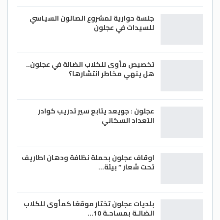
جلسة حوارية لمشروع الصالون السياسي
للسيدات في عجلون
تخصيص مأوى للكلاب الضالة في عجلون..
هل ينهي مخاطر انتشارها؟
عجلون : جويعد يتابع سير تدريب كوادر
التعداد السكاني
اوقاف عجلون بحملة نظافة ودهان اطاريف
تحت شعار ” بيئة…
بلديات عجلون تختار موقعًا كمأوى للكلاب
الضالـة بمساحـة 10…