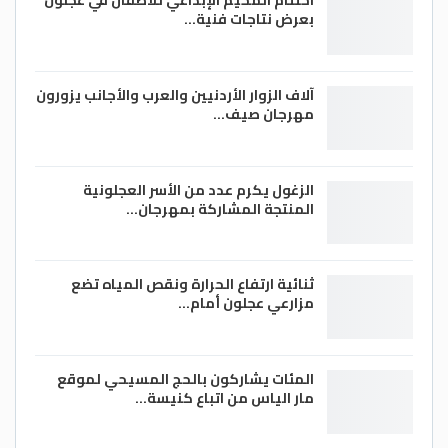
اختتام المخيم الإبداعي للأطفال في عجلون
بعرض نتاجات فنية…
آلاف الزوار الأردنيين والعرب والأجانب يزورون
مهرجان صيف…
الزغول يكرم عدد من الأسر العجلونية
المنتجة المشاركة بمهرجان…
ثنائية ارتفاع الحرارة ونقص المياه تضع
مزارعي عجلون أمام…
المئات يشاركون بالحج المسيحي لموقع
مار الياس من اتباع كنيسة…