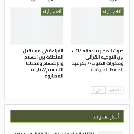
أقلام وأراء
أقلام وأراء
صوت المحاريب: فقه غائب
#قراءة في مستقبل
بين التوجيه القرآني
المنطقة بين السلام
ومكبرات الصوت// بكر عبد
والإنقسام ومخطط
الحافظ الخليفات
التقسيم// نايف
المصاروه.
السابق
التالي
أخبار عجلونية