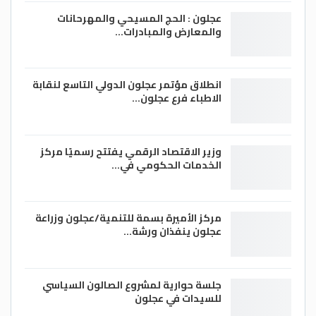
عجلون : الحج المسيحي والمهرحانات
والمعارض والمبادرات…
انطلاق مؤتمر عجلون الدولي التاسع لنقابة
الاطباء فرع عجلون…
وزير الاقتصاد الرقمي يفتتح رسميًا مركز
الخدمات الحكومي في…
مركز الأميرة بسمة للتنمية/عجلون وزراعة
عجلون ينفذان ورشة…
جلسة حوارية لمشروع الصالون السياسي
للسيدات في عجلون