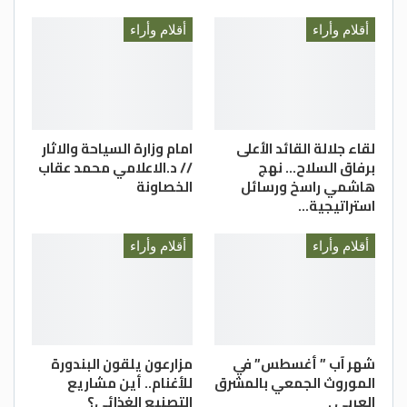
أقلام وأراء
أقلام وأراء
لقاء جلالة القائد الأعلى
امام وزارة السياحة والاثار
برفاق السلاح… نهج
// د.الاعلامي محمد عقاب
هاشمي راسخ ورسائل
الخصاونة
استراتيجية…
أقلام وأراء
أقلام وأراء
شهر آب ” أغسطس” في
مزارعون يلقون البندورة
الموروث الجمعي بالمشرق
للأغنام.. أين مشاريع
العربي .
التصنيع الغذائي؟