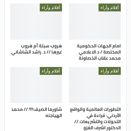
بين الأمس، واليوم تؤكد، وتعزز هذا التميز
أقلام وأراء
أقلام وأراء
لجامعة البلقاء التطبيقية… حمى الله الأردن
واحة للأمن والأمان والاستقرار.
امام الجهات الحكومية
هروب سبتة أم هروب
المختصة / د.الاعلامي
غيرها // د. راشد الشاشاني
محمد عقاب الخصاونة
أقلام وأراء
أقلام وأراء
التطورات العالمية والواقع
شاورما الصيف!!!! // محمد
الأردني: قراءة في
الهياجنه
التحولات والتشريعات.//
الدكتور اشرف الغزو