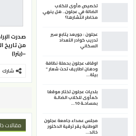
تخصيص مأوى للكلاب
الضالة في عجلون.. هل ينهي
مخاطر انتشارها؟
عجلون : جويعد يتابع سير
صدرت الإرا
تدريب كوادر التعداد
من تاريخ الأول
السكاني
–(بترا)
اوقاف عجلون بحملة نظافة
ودهان اطاريف تحت شعار ”
شارك
بيئة…
بلديات عجلون تختار موقعًا
كمأوى للكلاب الضالـة
بمساحـة 10…
مجلس عمداء جامعة عجلون
مقالات ذا
الوطنية يقر ترقية الدكتور
خالد…