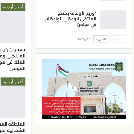
أخبار أردنية
*وزير الأوقاف يفتتح
الملتقى الوعظي للواعظات
في عجلون
السابق
التالي
1 من 629
تـعيـيـن رئيـ
المــلكـي وم
الملك في مج
القومي
أخبار أردنية
المنطقة الع
الشمالية تحب