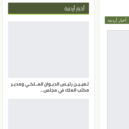
أخبار أردنية
أخبار أردنية
تـعيـيـن رئيـس الديـوان المــلكـي ومديـر
مكتب الملك في مجلس…