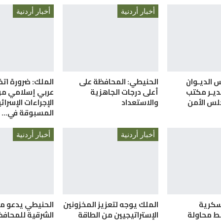
أخبار أردنية
أخبار أردنية
س الديـوان
الحنيطي: المحافظة على
الملك: ضرورة ات
ديـر مكتب
أعلى درجات الجاهزية
عربي إسلامي م
لس الأمن
والاستعداد
الإجراءات الإسرائي
المسبوقة في…
أخبار أردنية
أخبار أردنية
سكرية
الملك يوجه لتعزيز المخزونين
الحنيطي يدعو م
ط محاولة
الإستراتيجيين من الطاقة
الشرقية للمحافظ