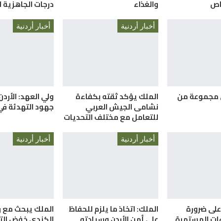
والغذاء
درجات الجاهزية ا
أخبار أردنية
أخبار أردنية
 مجموعة من
الملك يؤكد ثقته بكفاءة
ولي العهد: الأردن
نشامى الجيش العربي
جهود التهدئة في
للتعامل مع مختلف التحديات
أخبار أردنية
أخبار أردنية
على ضرورة
الملك: اتخاذ ما يلزم للحفاظ
الملك يبحث مع ر
ءات المستمرة
على أمن الأردن وسيادته
الكندي خفض الت