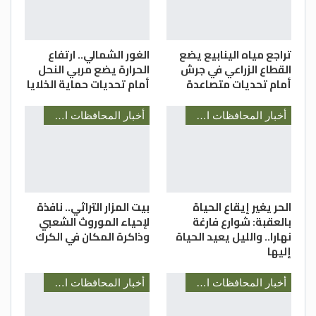
تراجع مياه الينابيع يضع
الغور الشمالي.. ارتفاع
القطاع الزراعي في جرش
الحرارة يضع مربي النحل
أمام تحديات متصاعدة
أمام تحديات حماية الخلايا
أخبار المحافظات الأردنية
أخبار المحافظات الأردنية
الحر يغير إيقاع الحياة
بيت المزار التراثي.. نافذة
بالعقبة: شوارع فارغة
لإحياء الموروث الشعبي
نهارا.. والليل يعيد الحياة
وذاكرة المكان في الكرك
إليها
أخبار المحافظات الأردنية
أخبار المحافظات الأردنية