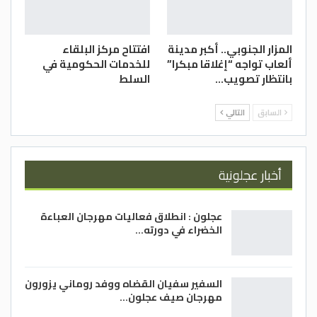
المزار الجنوبي.. أكبر مدينة
افتتاح مركز البلقاء
ألعاب تواجه “إغلاقا مبكرا”
للخدمات الحكومية في
بانتظار تصويب…
السلط
السابق
التالي
أخبار عجلونية
عجلون : انطلاق فعاليات مهرجان العباءة
الخضراء في دورته…
السفير سفيان القضاه ووفد روماني يزورون
مهرجان صيف عجلون…