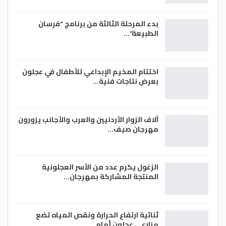
بدء المرحلة الثالثة من برنامج “فرسان
الطبيعة”…
اختتام المخيم الإبداعي للأطفال في عجلون
بعرض نتاجات فنية…
آلاف الزوار الأردنيين والعرب والأجانب يزورون
مهرجان صيف…
الزغول يكرم عدد من الأسر العجلونية
المنتجة المشاركة بمهرجان…
ثنائية ارتفاع الحرارة ونقص المياه تضع
مزارعي عجلون أمام…