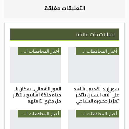
الغذائي ونظافة البيئة و التقليل من انبعاث
التعليقات مغلقة.
الكربون عن طريق امتصاص من الجو وبذلك
يقلل من الاحتباس الحراري والغازات الدفينة
حيث سيتم تدريب المشاركين والمشاركات
مقالات ذات علاقة
ضمن هذا المشروع المنفذ على كسب التأييد
بقضية التغير المناخي وزراعة نبات الازولا ونبات
الشعير والزراعة المائية بشكل عام.
أخبار المحافظات الأردنية
أخبار المحافظات الأردنية
مي الحسيني/ مديرية شباب اربد
سور إربد القديم.. شاهد
الغور الشمالي.. سكان بلا
على آلاف السنين ينتظر
مياه منذ 6 أسابيع بانتظار
تعزيز حضوره السياحي
حل جذري لأزمتهم
أخبار المحافظات الأردنية
أخبار المحافظات الأردنية