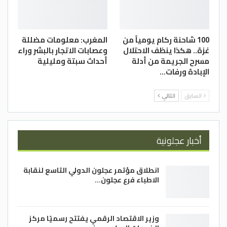
100 شاحنة ركام يومياً من
المغرب: معلومات مضللة
غزة.. هكذا ينظف الاحتلال
وعصابات الاتجار بالبشر وراء
مسرح الجريمة من أدلة
أحداث سبتة ومليلية
الإبادة ورفات…
السابق
التالي
أخبار عجلونية
انطلاق مؤتمر عجلون الدولي التاسع لنقابة
الاطباء فرع عجلون…
وزير الاقتصاد الرقمي يفتتح رسميًا مركز