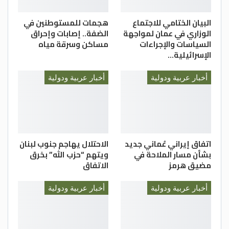
البيان الختامي للاجتماع
هجمات للمستوطنين في
الوزاري في عمان لمواجهة
الضفة.. إصابات وإحراق
السياسات والإجراءات
مساكن وسرقة مياه
الإسرائيلية…
أخبار عربية ودولية
أخبار عربية ودولية
اتفاق إيراني عُماني جديد
الاحتلال يهاجم جنوب لبنان
بشأن مسار الملاحة في
ويتهم “حزب الله” بخرق
مضيق هرمز
الاتفاق
أخبار عربية ودولية
أخبار عربية ودولية