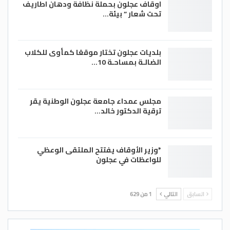
اوقاف عجلون بحملة نظافة ودهان اطاريف
تحت شعار ” بيئة…
بلديات عجلون تختار موقعًا كمأوى للكلاب
الضالـة بمساحـة 10…
مجلس عمداء جامعة عجلون الوطنية يقر
ترقية الدكتور خالد…
*وزير الأوقاف يفتتح الملتقى الوعظي
للواعظات في عجلون
السابق
التالي
1 من 629