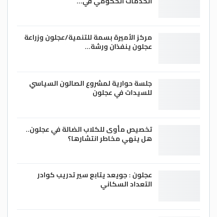
الخدمات الحكومي في…
مركز الأميرة بسمة للتنمية/عجلون وزراعة
عجلون ينفذان ورشة…
جلسة حوارية لمشروع الصالون السياسي
للسيدات في عجلون
تخصيص مأوى للكلاب الضالة في عجلون..
هل ينهي مخاطر انتشارها؟
عجلون : جويعد يتابع سير تدريب كوادر
التعداد السكاني