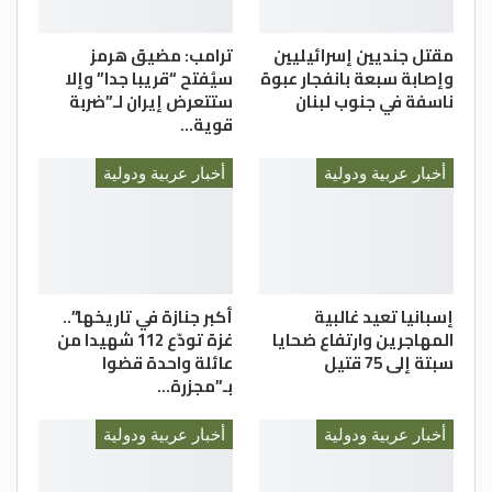
مقتل جنديين إسرائيليين
ترامب: مضيق هرمز
وإصابة سبعة بانفجار عبوة
سيُفتح “قريبا جدا” وإلا
ناسفة في جنوب لبنان
ستتعرض إيران لـ”ضربة
قوية…
أخبار عربية ودولية
أخبار عربية ودولية
إسبانيا تعيد غالبية
أكبر جنازة في تاريخها”..
المهاجرين وارتفاع ضحايا
غزة تودّع 112 شهيدا من
سبتة إلى 75 قتيل
عائلة واحدة قضوا
بـ”مجزرة…
أخبار عربية ودولية
أخبار عربية ودولية