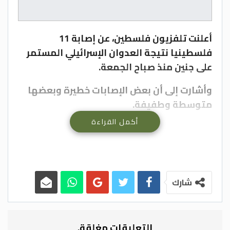
أعلنت تلفزيون فلسطين، عن إصابة 11
فلسطينيا نتيجة العدوان الإسرائيلي المستمر
على جنين منذ صباح الجمعة.
وأشارت إلى أن بعض الإصابات خطيرة وبعضها
متوسطة وطفيفة.
أكمل القراءة
وقالت، إن “المواجهات العنيفة مع جيش
الاحتلال الإسرائيلي مستمرة في مخيم جنين
وهناك إطلاق كثيف للرصاص”.
وكالات
شارك
التعليقات مغلقة.