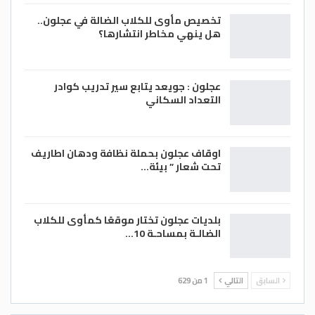
تخصيص مأوى للكلاب الضالة في عجلون..
هل ينهي مخاطر انتشارها؟
عجلون : جويعد يتابع سير تدريب كوادر
التعداد السكاني
اوقاف عجلون بحملة نظافة ودهان اطاريف
تحت شعار ” بيئة…
بلديات عجلون تختار موقعًا كمأوى للكلاب
الضالـة بمساحـة 10…
السابق
التالي
1 من 629