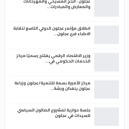
عجلون : الحج المسيحي والمهرحانات
والمعارض والمبادرات…
انطلاق مؤتمر عجلون الدولي التاسع لنقابة
الاطباء فرع عجلون…
وزير الاقتصاد الرقمي يفتتح رسميًا مركز
الخدمات الحكومي في…
مركز الأميرة بسمة للتنمية/عجلون وزراعة
عجلون ينفذان ورشة…
جلسة حوارية لمشروع الصالون السياسي
للسيدات في عجلون