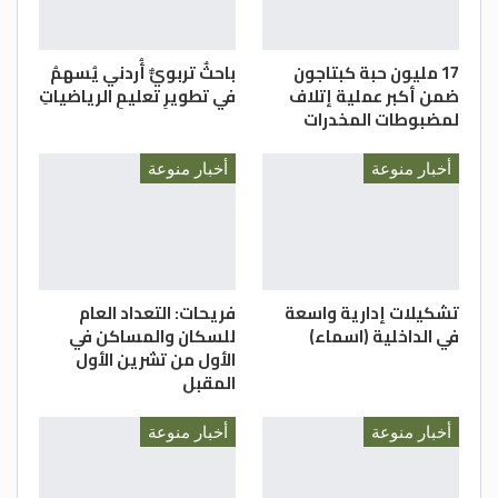
الغد
17 مليون حبة كبتاجون
باحثٌ تربويٌّ أُردني يُسهمُ
ضمن أكبر عملية إتلاف
في تطويرِ تعليمِ الرياضياتِ
لمضبوطات المخدرات
أخبار منوعة
أخبار منوعة
تشكيلات إدارية واسعة
فريحات: التعداد العام
في الداخلية (اسماء)
للسكان والمساكن في
الأول من تشرين الأول
المقبل
أخبار منوعة
أخبار منوعة