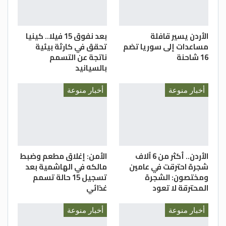
الأردن يسير قافلة
بعد نفوق 15 فيلا.. كينيا
مساعدات إلى سوريا تضم
تحقق في كارثة بيئية
16 شاحنة
ناتجة عن التسمم
بالسيانيد
أخبار منوعة
أخبار منوعة
الأردن.. أكثر من 6 آلاف
الأمن: إغلاق مطعم وضبط
شجرة احترقت في عامين
مالكه في الهاشمية بعد
ومختصون: الشجرة
تسجيل 15 حالة تسمم
المحترقة لا تعود
غذائي
أخبار منوعة
أخبار منوعة