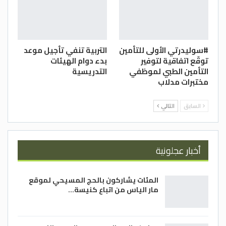
#سوليدرتي الأولى للتأمين
التربية تنفي تأجيل موعد
توقّع اتفاقية لتوفير
بدء دوام الهيئات
التأمين الطبي لموظفي
التدريسية
مختبرات مدلاب
السابق
التالي
أخبار عجلونية
المئات يشاركون بالحج المسيحي لموقع
مار الياس من اتباع كنيسة…