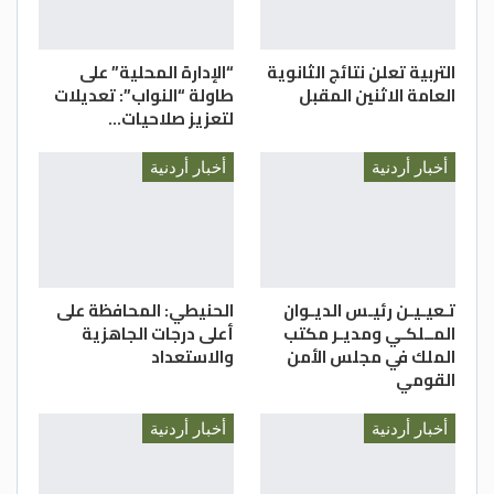
التربية تعلن نتائج الثانوية
“الإدارة المحلية” على
العامة الاثنين المقبل
طاولة “النواب”: تعديلات
لتعزيز صلاحيات…
أخبار أردنية
أخبار أردنية
تـعيـيـن رئيـس الديـوان
الحنيطي: المحافظة على
المــلكـي ومديـر مكتب
أعلى درجات الجاهزية
الملك في مجلس الأمن
والاستعداد
القومي
أخبار أردنية
أخبار أردنية