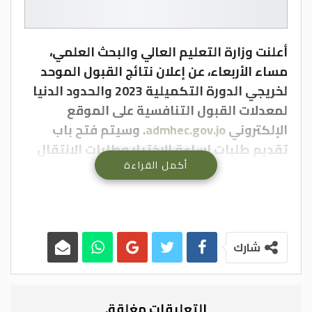
أعلنت وزارة التعليم العالي والبحث العلمي،
مساء الأربعاء، عن إعلان نتائج القبول الموحد
لخريجي الدورة التكميلية 2023 والحدود الدنيا
لمعدلات القبول التنافسية على الموقع
الإلكتروني
admhec.gov.jo
. وسيتم فتح باب
تقديم طلبات إساءة الاختيار وطلبات الانتقال
أكمل القراءة
من تخصص إلى آخر ومن جامعة إلى أخرى مطلع
الأسبوع المقبل.
شارك
التعليقات مغلقة.