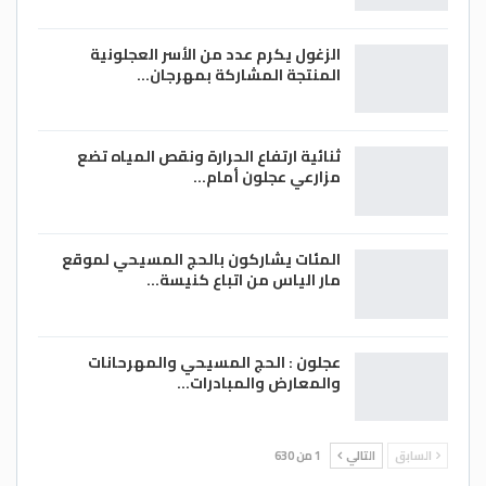
الزغول يكرم عدد من الأسر العجلونية
المنتجة المشاركة بمهرجان…
ثنائية ارتفاع الحرارة ونقص المياه تضع
مزارعي عجلون أمام…
المئات يشاركون بالحج المسيحي لموقع
مار الياس من اتباع كنيسة…
عجلون : الحج المسيحي والمهرحانات
والمعارض والمبادرات…
السابق
التالي
1 من 630