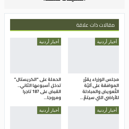
مقالات ذات علاقة
أخبار أردنية
أخبار أردنية
مجلس الوزراء يقرِّر
الحملة على “الكريستال”
الموافقة على آليَّة
تدخل أسبوعها الثاني..
التَّعويض والمبادلة
القبض على 187 تاجرا
للأراضي التي سيتمَّ…
ومروجا…
أخبار أردنية
أخبار أردنية