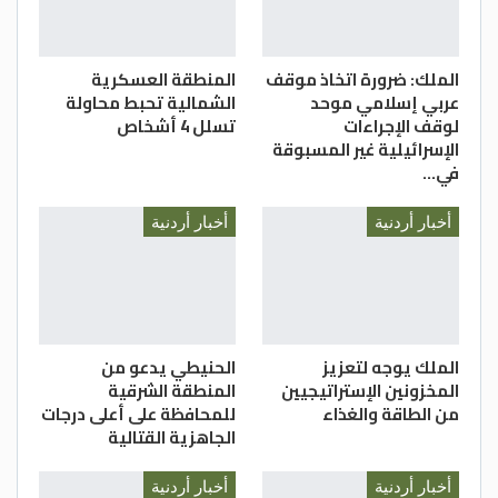
الملك: ضرورة اتخاذ موقف
المنطقة العسكرية
عربي إسلامي موحد
الشمالية تحبط محاولة
لوقف الإجراءات
تسلل 4 أشخاص
الإسرائيلية غير المسبوقة
في…
أخبار أردنية
أخبار أردنية
الملك يوجه لتعزيز
الحنيطي يدعو من
المخزونين الإستراتيجيين
المنطقة الشرقية
من الطاقة والغذاء
للمحافظة على أعلى درجات
الجاهزية القتالية
أخبار أردنية
أخبار أردنية