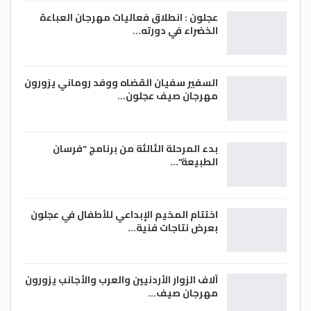
عجلون : انطلاق فعاليات مهرجان العباءة
الخضراء في دورته…
السفير سفيان القضاه ووفد روماني يزورون
مهرجان صيف عجلون…
بدء المرحلة الثالثة من برنامج “فرسان
الطبيعة”…
اختتام المخيم الإبداعي للأطفال في عجلون
بعرض نتاجات فنية…
آلاف الزوار الأردنيين والعرب والأجانب يزورون
مهرجان صيف…