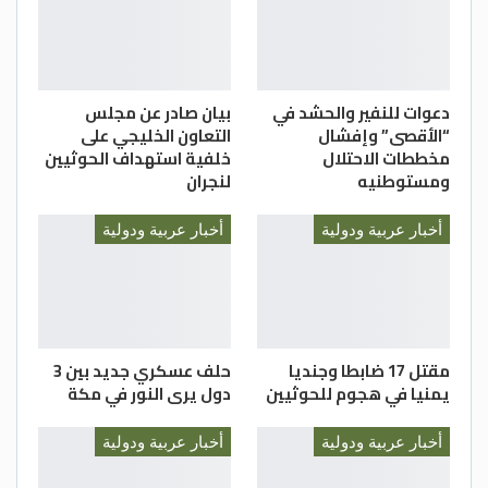
دعوات للنفير والحشد في
بيان صادر عن مجلس
“الأقصى” وإفشال
التعاون الخليجي على
مخططات الاحتلال
خلفية استهداف الحوثيين
ومستوطنيه
لنجران
أخبار عربية ودولية
أخبار عربية ودولية
مقتل 17 ضابطا وجنديا
حلف عسكري جديد بين 3
يمنيا في هجوم للحوثيين
دول يرى النور في مكة
أخبار عربية ودولية
أخبار عربية ودولية