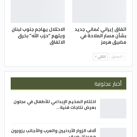
اتفاق إيراني عُماني جديد
الاحتلال يهاجم جنوب لبنان
بشأن مسار الملاحة في
ويتهم “حزب الله” بخرق
مضيق هرمز
الاتفاق
السابق
التالي
أخبار عجلونية
اختتام المخيم الإبداعي للأطفال في عجلون
بعرض نتاجات فنية…
آلاف الزوار الأردنيين والعرب والأجانب يزورون
مهرجان صيف…