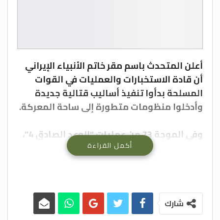
أعلن المتحدث باسم مقر خاتم الأنبياء الإيراني
أن قادة الاستخبارات والعمليات في القوات
المسلحة بدأوا تنفيذ أساليب قتالية جديدة
وأدخلوا منظومات متطورة إلى ساحة المعركة.
وفي الموجة 73 من عمليات “الوعد الصادق 4”،
أكمل القراءة
استهدف الحرس الثوري الإيراني مناطق
ديمونة وعراد وبئر السبع وكريات غات في جنوب
الأراضي المحتلة، مستخدمًا صواريخ متقدمة
مثل فتاح وعماد وقدر، إلى جانب مسيرات
هجومية. وأسفرت هذه العمليات عن مقتل
شارك
وإصابة أكثر من 200 شخص، مع انهيار أنظمة