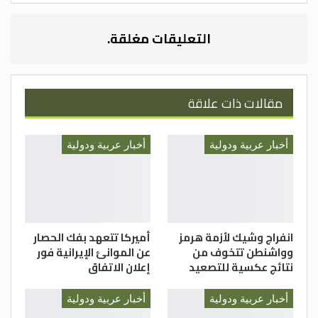
الدفاع في المناطق المستهدفة، حسب
تصريحات الحرس الثوري.
التعليقات مغلقة.
وحذر الرئيس الأميركي دونالد ترامب من أن
مقالات ذات علاقة
الولايات المتحدة ستضرب محطات الطاقة
الإيرانية المختلفة، بدءا من الأكبر، إذا لم تفتح
أخبار عربية ودولية
أخبار عربية ودولية
إيران مضيق هرمز بالكامل خلال 48 ساعة من
وقت نشره منشورا عبر تروث سوشيال فجر الأحد.
وأكد ترامب أن هذه العملية ستتم “بدون
تهديد”، مشددا على أن الأمر يتطلب اهتماما
عاجلا.
انفراج وشيك لأزمة هرمز
أميركا تتعهد بفك الحصار
وواشنطن تتخوف من
عن الموانئ الإيرانية فور
نتائج عكسية للتصعيد
إعلان الاتفاق
وكالات
أخبار عربية ودولية
أخبار عربية ودولية