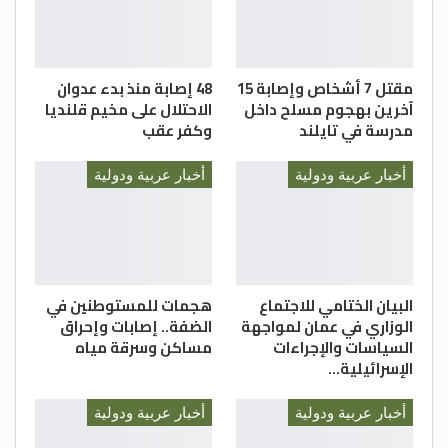
مقتل 7 أشخاص وإصابة 15
48 إصابة منذ بدء عدوان
آخرين بهجوم مسلح داخل
الاحتلال على مخيم قلنديا
مدرسة في تايلند
وكفر عقب
أخبار عربية ودولية
أخبار عربية ودولية
البيان الختامي للاجتماع
هجمات للمستوطنين في
الوزاري في عمان لمواجهة
الضفة.. إصابات وإحراق
السياسات والإجراءات
مساكن وسرقة مياه
الإسرائيلية…
أخبار عربية ودولية
أخبار عربية ودولية