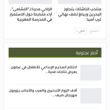
منتخب الناشئات يتجاوز
الزاكي مدربا لـ”النشامى”..
البحرين ويبلغ نصف نهائي
آراء متباينة حول الاستمرار
غرب آسيا
في المدرسة المغربية
السابق
التالي
أخبار عجلونية
اختتام المخيم الإبداعي للأطفال في عجلون
بعرض نتاجات فنية…
آلاف الزوار الأردنيين والعرب والأجانب يزورون
مهرجان صيف…