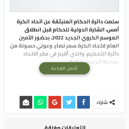
سلمت دائرة الحكام المنبثقة عن اتحاد الكرة
أمس، الشارة الدولية للحكام قبل انطلاق
الموسم الكروي الجديد 2022، بحضور الأمين
العام لاتحاد الكرة سمر نصار، وعوني حسونة من
دائرة التحكيم، والذي أقيم في مقر الاتحاد
بمدينة الحسين للشباب.
أكمل القراءة
وتم توزيع الشارات الدولية على 6 حكام ساحة
معتمدين دوليا، وهم: أدهم مخادمة، محمد
عرفة، محمد مفيد، أحمد فيصل، صدام عمارة،
أسامة حسن، حنين مراد وإسراء مبيضين،
بالإضافة إلى 10 حكام راية، وهم: أحمد مونس،
شارك
محمد البكار، أيمن عبيدات، أحمد سمارة، حمزة
أبو عبيد، حمزة سعادة، قيس خميس، عمرو
عجاج، صابرين العبادي وإسلام العبادي.
التعليقات مغلقة.