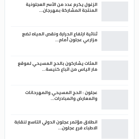
الزغول يكرم عدد من الأسر العجلونية
المنتجة المشاركة بمهرجان…
ثنائية ارتفاع الحرارة ونقص المياه تضع
مزارعي عجلون أمام…
المئات يشاركون بالحج المسيحي لموقع
مار الياس من اتباع كنيسة…
عجلون : الحج المسيحي والمهرحانات
والمعارض والمبادرات…
انطلاق مؤتمر عجلون الدولي التاسع لنقابة
الاطباء فرع عجلون…