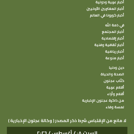
أخبار عربية ودولية
أخبار المغتربين الأردنيين
أخبار كورونا في العالم
في ذمة الله
أخبار المجتمع
أخبار إقتصادية
أخبار ثقافية وفنية
أخبار رياضية
أخبار منوعة
دين ودنيا
الصحة والحياة
كتًاب عجلون
أقلام عربية
أقلام وأراء
من ذاكرة عجلون الإخبارية
لمسة وفاء
( وكالة عجلون الإخبارية ) لا مانع من الإقتباس شرط ذكر المصدر
السبت ٠٨ / أغسطس / ٢٠٢٦