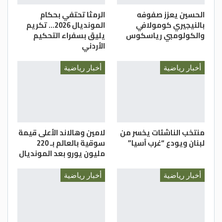
الحسين يعزز صفوفه
الرمثا تحتفي بحكام
الغد
بالنيجيري كومولافي
المونديال 2026… تكريم
والكولومبي رياسكوس
يليق بسفراء التحكيم
الأردني
أخبار رياضية
أخبار رياضية
منتخب الناشئات يخسر من
لامين وهالاند الأعلى قيمة
لبنان ويودع “غرب آسيا”
سوقية بالعالم بـ 220
مليون يورو بعد المونديال
أخبار رياضية
أخبار رياضية