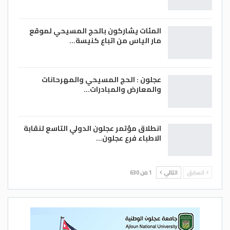
المئات يشاركون بالحج المسيحي لموقع
مار الياس من اتباع كنيسة…
يحيى قطيشات/ الغد
عجلون : الحج المسيحي والمهرحانات
والمعارض والمبادرات…
انطلاق مؤتمر عجلون الدولي التاسع لنقابة
الاطباء فرع عجلون…
السابق
التالي
1 من 630