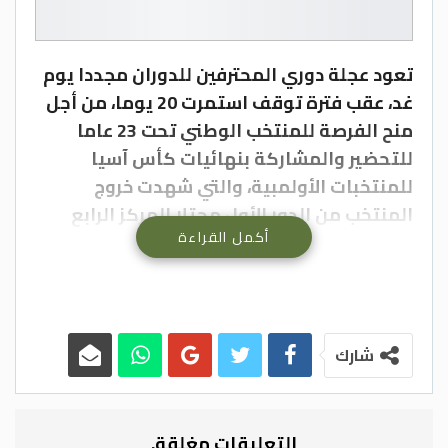
تعود عجلة دوري المحترفين للدوران مجددا يوم
غد، عقب فترة توقف استمرت 20 يوما، من أجل
منح الفرصة للمنتخب الوطني تحت 23 عاما
للتحضير والمشاركة بنهائيات كأس آسيا
للمنتخبات الأولمبية، والتي شهدت خروج
المنتخب من الدور الأول محتلا المركز الرابع
أكمل القراءة
والأخير في مجموعته برصيد نقطة واحدة.
وأصدرت دائرة المسابقات في اتحاد الكرة أمس،
جدول مباريات الأسابيع من السابع عشر ولغاية
العشرين، من منافسات الدوري، فيما تم تأجيل
إعلان موعد الجولتين الأخيرتين الحادية
شارك
والعشرين والثانية والعشرين ” من عمر الدوري،
لمراعاة توحيد مواعيد مباريات الفرق التي
ستنافس على لقب البطولة أو الفرق المهددة
التعليقات مغلقة.