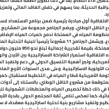
سين أداء النظام، بما في ذلك تطوير أنظمة كشف التس
راقبة الحديثة، بما يسهم في خفض الفاقد المائي وتعزيز
د.
الاتفاقية أول مبادرة رئيسية ضمن برنامج الاستعداد لاس
 الناقل الوطني. ويضم البرنامج مجموعة من المشاريع 
منظومة المياه في المملكة لدمج كميات المياه الإضافي
من المشروع. ويشمل البرنامج 11 مشروعاً رئيسياً للبنية التحتي
، بقيمة تقديرية إجمالية تبلغ نحو 850 مليون دولار.
لاتفاقية استمرار الشراكة الاستراتيجية بين الأردن والو
أمريكية، وتبرز أهمية التنسيق الدولي في دعم وتنفيذ ال
 الأولوية الاستراتيجية. وعلى مدى السنوات الأربع الماض
مة الأمريكية قطاع المياه في التخطيط لاستقبال كميا
لمتوقعة من مشروع الناقل الوطني، بالاستناد إلى أدوات
ا في ذلك خطة تخصيص المياه والمخططات الشمولية للب
مائية، كما تعكس تنامي ثقة المجتمع الدولي بقدرة الأر
يم وتنفيذ مشاريع بنية تحتية استراتيجية معقدة، لا س