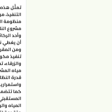
تمثّل هذه 
التنفيذ، من
منظومة الم
مشروع النا
وأحد الركا
أن يغطي نحو 40% من احتياجات مياه الشر
تنفيذ مكون
والزرقاء، 
مياه المشر
قدرة النظا
واستمرارية
كما تتضمن 
المستقبلي 
المياه وال