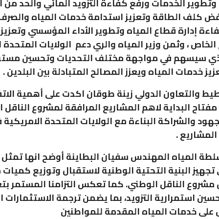
وتطوير الخدمات ورفع كفاءة التزويد المائي والحد من ا
فض كلف الطاقة وتعزيز استدامة خدمات المياه والصرف
ءة إدارة قطاع المياه وتطوير الأداء المؤسسي وتعزيز 
الخاص ، وثمن وزير المياه والري دعم الولايات المتحدة 
لذي سيسهم في مواجهة مختلف التحديات وتحسين مست
يز خدمات المياه ويعزز المصالح المتبادلة بين البلدين .
طيط والتعاون الدولي زينة طوقان اكدت على أهمية الات
مفتاح البداية لاهم المشاريع المرافقة لمشروع الناقل ا
هود والشراكة البناءة مع الولايات المتحدة الامريكية
المشاريع .
لطة المياه المهندس سفيان البطاينة أوضح انها تمثل
تجهيز البنية التحتية الوطنية لاستقبال وتوزيع كميات 
مشروع الناقل الوطني. كما تعكس التزامنا المستمر بتعز
حسين استمرارية التزويد، بما يضمن ترجمة الاستثمارات ا
على خدمات المياه المقدمة للمواطنين