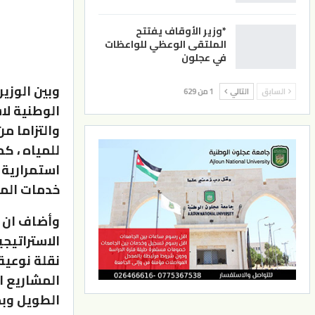
*وزير الأوقاف يفتتح
الملتقى الوعظي للواعظات
في عجلون
وبين الوزي
السابق
التالي
1 من 629
الوطنية لا
والتزاما م
للمياه ، ك
استمرارية 
خدمات المي
وأضاف ان ج
نقلة نوعية
المشاريع ا
الطويل وب