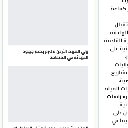
رب
 كفاءة
تقبال
الهادفة
ة القادمة
ة المائية على
ولي العهد: الأردن ملتزم بدعم جهود
التهدئة في المنطقة
لايات
مشاريع
ية،
ت المياه
 ودراسات
نية
دن على
يما في