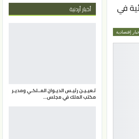
لمائية في
أخبار أردنية
بار إقتصادية
تـعيـيـن رئيـس الديـوان المــلكـي ومديـر
مكتب الملك في مجلس…