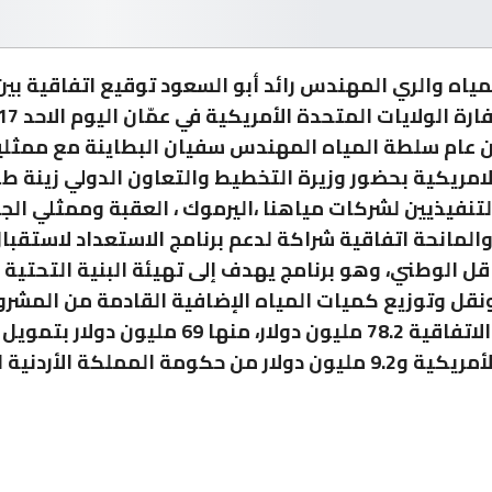
لمياه والري المهندس رائد أبو السعود توقيع اتفاقية ب
 عام سلطة المياه المهندس سفيان البطاينة مع ممثلي
امريكية بحضور وزيرة التخطيط والتعاون الدولي زينة ط
لتنفيذيين لشركات مياهنا ،اليرموك ، العقبة وممثلي ال
والمانحة اتفاقية شراكة لدعم برنامج الاستعداد لاستقبا
قل الوطني، وهو برنامج يهدف إلى تهيئة البنية التحتية 
نقل وتوزيع كميات المياه الإضافية القادمة من المشرو
تبلغ قيمة الاتفاقية 78.2 مليون دولار، منها 69 مليون دولار 
من حكومة المملكة الأردنية الهاشمية.