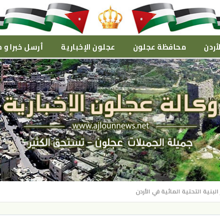
أردن
محافظة عجلون
عجلون الإخبارية
أرسل خبرا و م