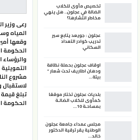
تخصيص مأوى للكلاب
الضالة في عجلون.. هل ينهي
مخاطر انتشارها؟
رعى وزير ا
عجلون : جويعد يتابع سير
وقعها أمين
تدريب كوادر التعداد
السكاني
الحكومة ال
والرؤساء ا
اوقاف عجلون بحملة نظافة
التمويلية 
ودهان اطاريف تحت شعار ”
مشروع النا
بيئة…
لاستقبال و
بلديات عجلون تختار موقعًا
كمأوى للكلاب الضالـة
الحكومة الأمريكية و9.2 مليون دولار 
بمساحـة 10…
مجلس عمداء جامعة عجلون
الوطنية يقر ترقية الدكتور
خالد…