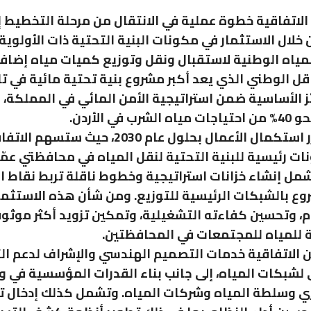
الاتفاقية خطوة عملية في الانتقال من مرحلة التخطيط إ
 خلال الاستثمار في مكونات البنية التحتية ذات الأولوية
ياه الوطنية لاستقبال ونقل وتوزيع كميات مياه إضاف
قل الوطني الذي يعد أكبر مشروع بنية تحتية مائية في تار
ئز الأساسية ضمن استراتيجية الأمن المائي في المملكة،
ب في الأردن.
ومن المقرر استكمال الأعمال بحلول عام 2030، حيث ست
ات رئيسية للبنية التحتية لنقل المياه في محافظتي عمّ
تشمل إنشاء خزانات استراتيجية وخطوط ناقلة تربط نقاط ا
وع بالشبكات الرئيسية للتوزيع. ومن شأن هذه الاستثمار
م، وتحسين كفاءته التشغيلية، وتمكين تزويد أكثر موثو
 للمياه للمجتمعات في المحافظتين.
الاتفاقية خدمات التصميم الهندسي والإشراف لدعم ا
لشبكات المياه، إلى جانب بناء القدرات المؤسسية في وز
ري وسلطة المياه وشركات المياه. وتشمل كذلك إدخال ت