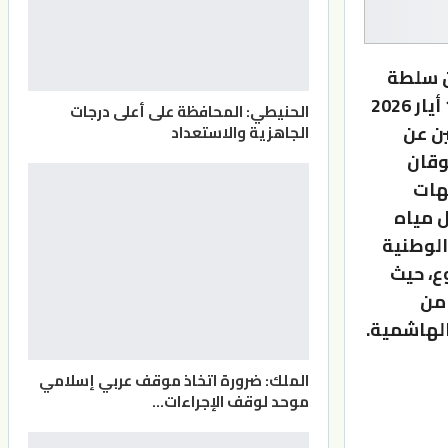
ين سلطة
المياه وسفارة الولايات المتحدة الأمريكية في عمّان اليوم الاحد 17 أيار 2026
الحنيطي: المحافظة على أعلى درجات
ن عن
الجاهزية والاستعداد
وقان
جهات
ل مياه
الوطنية
ع، حيث
بتمويل من
الملك: ضرورة اتخاذ موقف عربي إسلامي
موحد لوقف الإجراءات…