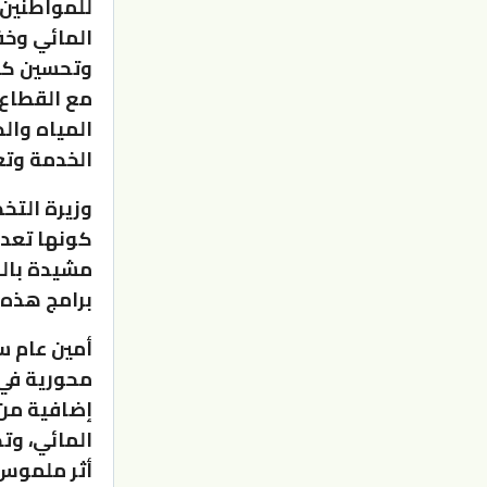
للمواطنين 
المائي وخ
وتحسين كفا
مع القطاع 
المياه وا
الخدمة وتعز
وزيرة التخ
كونها تعد 
مشيدة بالج
برامج هذه 
أمين عام س
محورية في 
إضافية من 
المائي، وت
أثر ملموس 