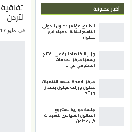
أخبار عجلونية
الأردن
انطلاق مؤتمر عجلون الدولي
في
مايو 17, 2026
التاسع لنقابة الاطباء فرع
عجلون…
وزير الاقتصاد الرقمي يفتتح
رسميًا مركز الخدمات
الحكومي في…
مركز الأميرة بسمة للتنمية/
عجلون وزراعة عجلون ينفذان
ورشة…
جلسة حوارية لمشروع
الصالون السياسي للسيدات
في عجلون