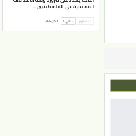
الملك يشدد على ضرورة وقف الاعتداءات
المستمرة على الفلسطينيين…
السابق
التالي
1 من 464