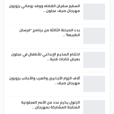
السفير سفيان القضاه ووفد روماني يزورون
مهرجان صيف عجلون…
بدء المرحلة الثالثة من برنامج “فرسان
الطبيعة”…
اختتام المخيم الإبداعي للأطفال في عجلون
بعرض نتاجات فنية…
آلاف الزوار الأردنيين والعرب والأجانب يزورون
مهرجان صيف…
الزغول يكرم عدد من الأسر العجلونية
المنتجة المشاركة بمهرجان…