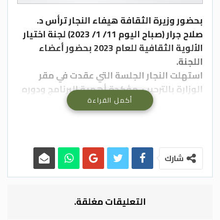
بحضور وزيرة الثقافة هيفاء النجار ترأس د.
صلاح جرار (صباح اليوم 11/ 1/ 2023) لجنة اختيار
الألوية الثقافية للعام 2023 بحضور أعضاء
اللجنة.
استهلت النجار الجلسة التي عقدت في مقر
الوزارة بالترحيب، مؤكدة أهمية البرنامج ودوره
أكمل القراءة
في التنمية الثقافية وتوزيع مكاسب التنمية،
والإسهام بإنشاء البنى التحتية واكتشاف
المواهب ودعم المبدعين والتعريف بالمكان
وتاريخه.
كما أشارت النجار إلى ما تتيحه الألوية من
شارك
تشاركية مع البلديات والقطاع الخاص، معربة
عن أمنياتها أن يكون للجنة دور في المتابعة
والإشراف وتقييم البرامج.
التعليقات مغلقة.
ومن جهته أشار د. جرار إلى أن العنوان الأساس