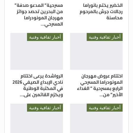
الخضير يختم بانوراما
مسرحية” المدعو صدفة”
رجالات جرش بالمرحوم
من البحرين تحصد جوائز
محاسنة
مهرجان المونودراما
المسرحي…
أخبار ثقافية وفنية
أخبار ثقافية وفنية
اختتام عروض مهرجان
الرواشدة يرعى اختتام
المونودراما المسرحي
نادي الإبداع الصيفي 2026
الرابع بمسرحية ” الغداء
في المكتبة الوطنية
الأخير” من…
ويكرّم القائمين على…
أخبار ثقافية وفنية
أخبار ثقافية وفنية