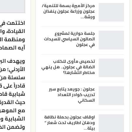
مركز الأميرة بسمة للتنمية/
عجلون وزراعة عجلون ينفذان
ورشة…
اختتمت في 
القيادة، وا
جلسة حوارية لمشروع
ومنظمة الأ
الصالون السياسي للسيدات
في عجلون
آيه الصمادي، ومشاركة 20 شا
ويهدف البر
تخصيص مأوى للكلاب
الضالة في عجلون.. هل ينهي
الأردني؛ م
مخاطر انتشارها؟
سلسلة من ا
قادراً على
عجلون : جويعد يتابع سير
شبابية قاد
تدريب كوادر التعداد
السكاني
حيث القدرة
مع الموهوب
اوقاف عجلون بحملة نظافة
الشبابية و
ودهان اطاريف تحت شعار ”
وتضمن الخت
بيئة…