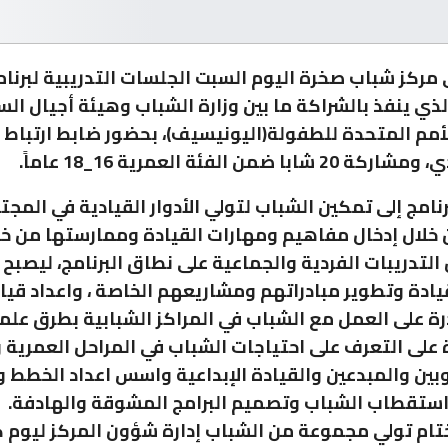
مركز شباب صخرة اليوم السبت الجلسات التدريبية لبرنام
لذي ينفذ بالشراكة ما بين وزارة الشباب وهيئة أجيال الس
مم المتحدة للطفولة(اليونيسيف)، بحضور ضابط ارتباط ا
با ضمن الفئة العمرية 16_18 عاماً.
نامج إلى تمكين الشباب لتولي الأدوار القيادية في المجت
ن خلال إدخال مفاهيم ومهارات القيادة وممارستها من خل
لتدريبات الفردية والجماعية على نطاق البرنامج، ليصبح 
 قيادة وتطوير مبادراتهم ومشاريعهم الخاصة ، واعداد قيا
رة على العمل مع الشباب في المراكز الشبابية بطرق علم
 على التعرف على احتياجات الشباب في المراحل العمرية 
ين والمبدعين والقيادة الإبداعية واسس اعداد الخطط وا
استقطاب الشباب وتصميم البرامج المشوقة والهادفة.
ام تولي مجموعة من الشباب إدارة شؤون المركز ليوم 