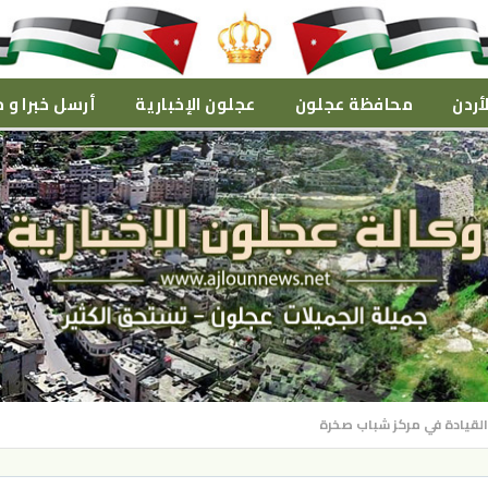
أردن
محافظة عجلون
عجلون الإخبارية
أرسل خبرا و م
 القيادة في مركز شباب صخرة