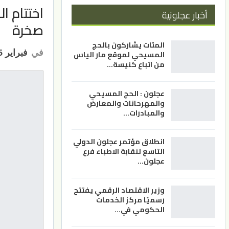
اختتام ا
أخبار عجلونية
صخرة
المئات يشاركون بالحج
في
فبراير 25, 2023
المسيحي لموقع مار الياس
من اتباع كنيسة…
عجلون : الحج المسيحي
والمهرحانات والمعارض
والمبادرات…
انطلاق مؤتمر عجلون الدولي
التاسع لنقابة الاطباء فرع
عجلون…
وزير الاقتصاد الرقمي يفتتح
رسميًا مركز الخدمات
الحكومي في…