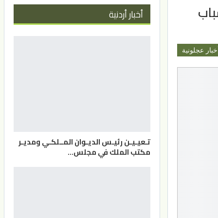
باب
أخبار أردنية
خبار عجلونية
تـعيـيـن رئيـس الديـوان المــلكـي ومديـر
مكتب الملك في مجلس…