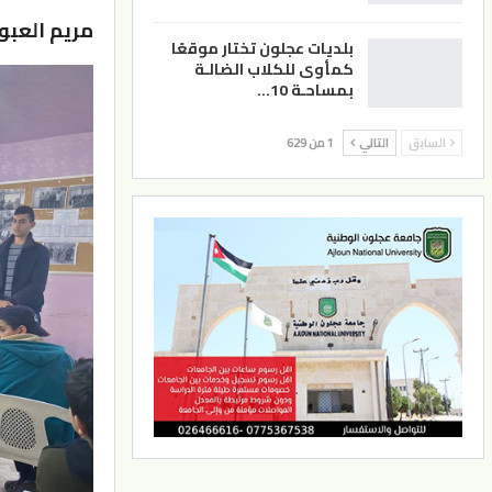
مريم العبو
بلديات عجلون تختار موقعًا
كمأوى للكلاب الضالـة
بمساحـة 10…
السابق
التالي
1 من 629