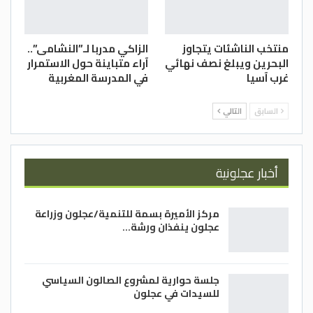
منتخب الناشئات يتجاوز
الزاكي مدربا لـ”النشامى”..
البحرين ويبلغ نصف نهائي
آراء متباينة حول الاستمرار
غرب آسيا
في المدرسة المغربية
السابق
التالي
أخبار عجلونية
مركز الأميرة بسمة للتنمية/عجلون وزراعة
عجلون ينفذان ورشة…
جلسة حوارية لمشروع الصالون السياسي
للسيدات في عجلون