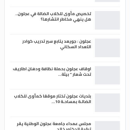
تخصيص مأوى للكلاب الضالة في عجلون..
هل ينهي مخاطر انتشارها؟
عجلون : جويعد يتابع سير تدريب كوادر
التعداد السكاني
اوقاف عجلون بحملة نظافة ودهان اطاريف
تحت شعار ” بيئة…
بلديات عجلون تختار موقعًا كمأوى للكلاب
الضالـة بمساحـة 10…
مجلس عمداء جامعة عجلون الوطنية يقر
ترقية الدكتور خالد…