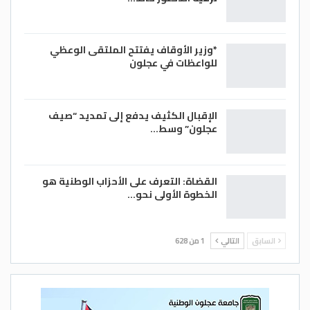
*وزير الأوقاف يفتتح الملتقى الوعظي
للواعظات في عجلون
الإقبال الكثيف يدفع إلى تمديد “صيف
عجلون” وسط…
القضاة: التعرف على الأحزاب الوطنية هو
الخطوة الأولى نحو…
السابق
التالي
1 من 628