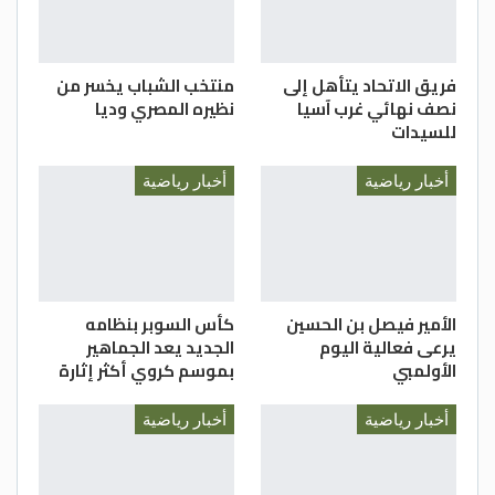
و تنمية قدرات الشباب في جميع المجالات
خاصة المجال الرياضي بالإضافة لاستقطاب أكبر
فريق الاتحاد يتأهل إلى
منتخب الشباب يخسر من
عدد من الشباب الأردني للمشاركة في أنشطة
نصف نهائي غرب آسيا
نظيره المصري وديا
الوزارة.
للسيدات
مي الحسيني/ مديرية شباب اربد
أخبار رياضية
أخبار رياضية
الأمير فيصل بن الحسين
كأس السوبر بنظامه
يرعى فعالية اليوم
الجديد يعد الجماهير
الأولمبي
بموسم كروي أكثر إثارة
أخبار رياضية
أخبار رياضية