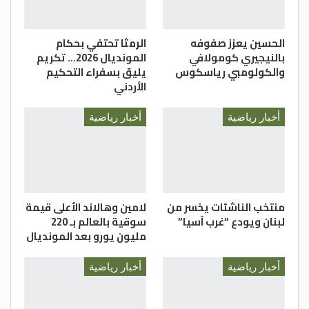
الحسين يعزز صفوفه
الرمثا تحتفي بحكام
بالنيجيري كومولافي
المونديال 2026… تكريم
والكولومبي رياسكوس
يليق بسفراء التحكيم
الأردني
أخبار رياضية
أخبار رياضية
منتخب الناشئات يخسر من
لامين وهالاند الأعلى قيمة
لبنان ويودع “غرب آسيا”
سوقية بالعالم بـ 220
مليون يورو بعد المونديال
أخبار رياضية
أخبار رياضية