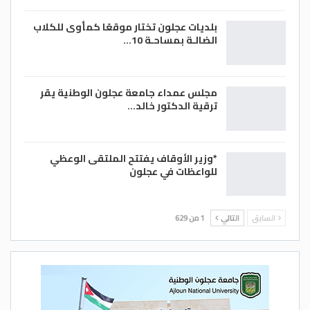
بلديات عجلون تختار موقعًا كمأوى للكلاب
الضالـة بمساحـة 10…
مجلس عمداء جامعة عجلون الوطنية يقر
ترقية الدكتور خالد…
*وزير الأوقاف يفتتح الملتقى الوعظي
للواعظات في عجلون
السابق
التالي
1 من 629