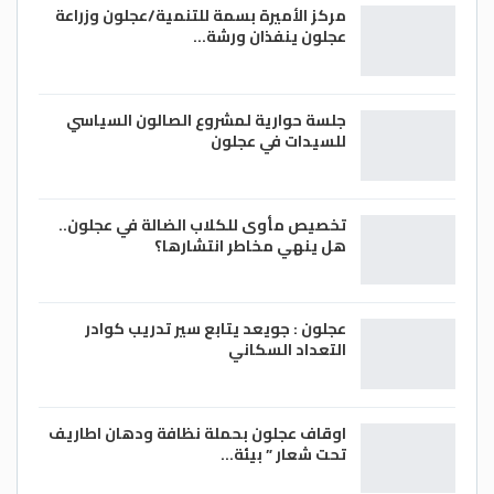
مركز الأميرة بسمة للتنمية/عجلون وزراعة
عجلون ينفذان ورشة…
جلسة حوارية لمشروع الصالون السياسي
للسيدات في عجلون
تخصيص مأوى للكلاب الضالة في عجلون..
هل ينهي مخاطر انتشارها؟
عجلون : جويعد يتابع سير تدريب كوادر
التعداد السكاني
اوقاف عجلون بحملة نظافة ودهان اطاريف
تحت شعار ” بيئة…