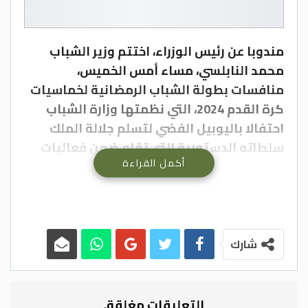
مندوبا عن رئيس الوزراء، اختتم وزير الشباب
محمد النابلسي، مساء أمس الخميس،
منافسات بطولة الشباب الرمضانية لخماسيات
كرة القدم 2024، التي نظمتها وزارة الشباب
احتفالا باليوبيل الفضي لتسلم جلالة الملك
سلطاته الدستورية التي تقام ضمن فعاليات
أكمل القراءة
رمضانيات.
وقال النابلسي خلال حضور المباراة الختامية
لمحافظة العاصمة التي أقيمت في قصر
الرياضة/ مدينة الحسين للشباب، إن إقامة
بطولات الخماسيات أصبحت برنامجا أساسيا
شارك
ضمن برامج الوزارة، نظرا لما شهدته البطولات
السابقة من مشاركة واسعة وحضور جماهيري،
حيث أصبحت مطلبا شبابيا يسهم باستثمار
التعليقات مغلقة.