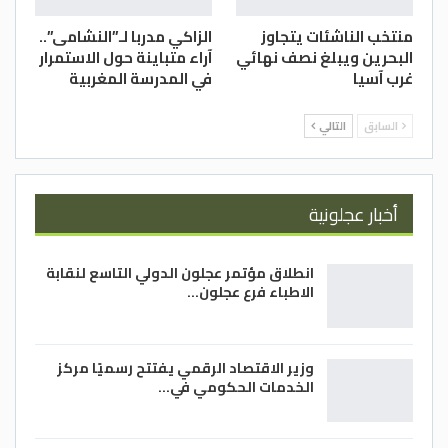
منتخب الناشئات يتجاوز
الزاكي مدربا لـ”النشامى”..
البحرين ويبلغ نصف نهائي
آراء متباينة حول الاستمرار
غرب آسيا
في المدرسة المغربية
السابق
التالي
أخبار عجلونية
انطلاق مؤتمر عجلون الدولي التاسع لنقابة
الاطباء فرع عجلون…
وزير الاقتصاد الرقمي يفتتح رسميًا مركز
الخدمات الحكومي في…