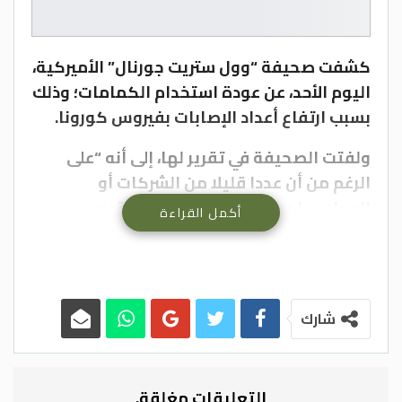
كشفت صحيفة “وول ستريت جورنال” الأميركية،
اليوم الأحد، عن عودة استخدام الكمامات؛ وذلك
بسبب ارتفاع أعداد الإصابات بفيروس كورونا.
ولفتت الصحيفة في تقرير لها، إلى أنه “على
الرغم من أن عددا قليلا من الشركات أو
المدارس لديها الاستعداد لإحياء القيود
أكمل القراءة
السابقة خلال السنوات الأولى من الوباء، فإن ما
يحدث هو بمثابة تذكير، بأن الفيروس لا يزال
قادرا على تعطيل العمل والتعليم”.
شارك
وقال المدير التنفيذي لإحدى شركات
التكنولوجيا، للصحيفة، إن “بعض الموظفين
لديه ارتدوا الكمامات بشكل طوعي، وبعضهم
التعليقات مغلقة.
حصل على إجازة مرضية بسبب تعرض أحد أقاربه