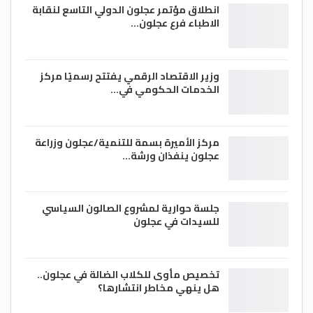
انطلاق مؤتمر عجلون الدولي التاسع لنقابة
الاطباء فرع عجلون…
وزير الاقتصاد الرقمي يفتتح رسميًا مركز
الخدمات الحكومي في…
مركز الأميرة بسمة للتنمية/عجلون وزراعة
عجلون ينفذان ورشة…
جلسة حوارية لمشروع الصالون السياسي
للسيدات في عجلون
تخصيص مأوى للكلاب الضالة في عجلون..
هل ينهي مخاطر انتشارها؟