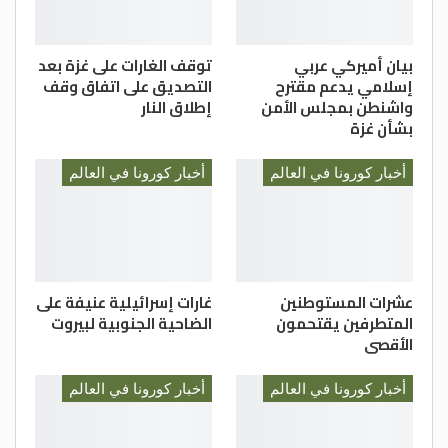
من المقاطعات التي يكون فيها معدل دخول
المستشفيات بسبب كوفيد “متوسطا”. وكالات
بيان أميركي عربي
توقف الغارات على غزة بعد
إسلامي يدعم مقترح
التصديق على اتفاق وقف
واشنطن بمجلس الأمن
إطلاق النار
بشأن غزة
أخبار كورونا في العالم
أخبار كورونا في العالم
عشرات المستوطنين
غارات إسرائيلية عنيفة على
المتطرفين يقتحمون
الضاحية الجنوبية لبيروت
الأقصى
أخبار كورونا في العالم
أخبار كورونا في العالم