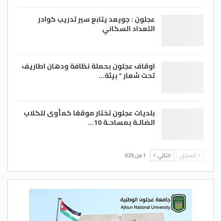
عجلون : جويعد يتابع سير تدريب كوادر
التعداد السكاني
اوقاف عجلون بحملة نظافة ودهان اطاريف
تحت شعار ” بيئة…
بلديات عجلون تختار موقعًا كمأوى للكلاب
الضالـة بمساحـة 10…
السابق
التالي
1 من 629