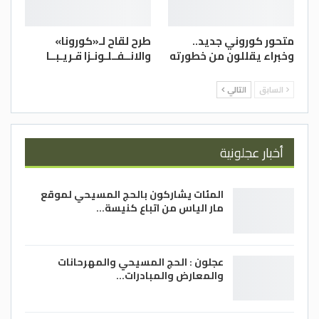
متحور كوروني جديد..
طرح لقاح لـ«كورونا»
وخبراء يقللون من خطورته
والانــفــلـونـزا قـريـبــا
السابق
التالي
أخبار عجلونية
المئات يشاركون بالحج المسيحي لموقع
مار الياس من اتباع كنيسة…
عجلون : الحج المسيحي والمهرحانات
والمعارض والمبادرات…