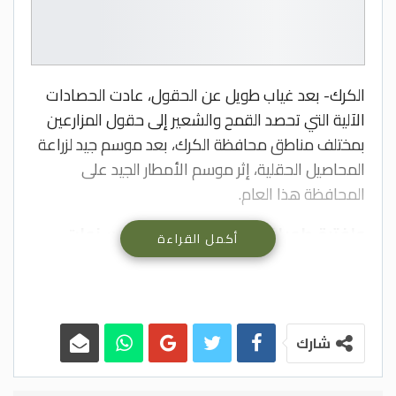
الكرك- بعد غياب طويل عن الحقول، عادت الحصادات
الآلية التي تحصد القمح والشعير إلى حقول المزارعين
بمختلف مناطق محافظة الكرك، بعد موسم جيد لزراعة
المحاصيل الحقلية، إثر موسم الأمطار الجيد على
المحافظة هذا العام.
ولفترة طويلة امتدت لأكثر من عشر سنوات،
أكمل القراءة
غابت الحصادات عن الحقول بسبب مواسم
الجفاف التي ضربت المنطقة وأثرت على إنتاج
الأراضي الزراعية بالمحافظة ومختلف عموم
المنطقة، وتراجعت كميات الإنتاج من القمح
شارك
والشعير بسبب ضعف إنبات القمح والشعير
وعدم توفر الحاجة للحصادات لحصاد القمح