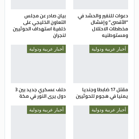
دعوات للنفير والحشد في
بيان صادر عن مجلس
“الأقصى” وإفشال
التعاون الخليجي على
مخططات الاحتلال
خلفية استهداف الحوثيين
ومستوطنيه
لنجران
أخبار عربية ودولية
أخبار عربية ودولية
مقتل 17 ضابطا وجنديا
حلف عسكري جديد بين 3
يمنيا في هجوم للحوثيين
دول يرى النور في مكة
أخبار عربية ودولية
أخبار عربية ودولية