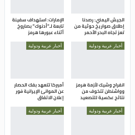
الجيش اليمني: رصدنا
الإمارات: استهداف سفينة
إطلاق صواريخ حوثية من
تابعة لـ”أدنوك” بصاروخ
تعز تجاه البحر الأحمر
أثناء عبورها هرمز
أخبار عربية ودولية
أخبار عربية ودولية
انفراج وشيك لأزمة هرمز
أميركا تتعهد بفك الحصار
وواشنطن تتخوف من
عن الموانئ الإيرانية فور
نتائج عكسية للتصعيد
إعلان الاتفاق
أخبار عربية ودولية
أخبار عربية ودولية