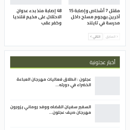
مقتل 7 أشخاص وإصابة 15
48 إصابة منذ بدء عدوان
آخرين بهجوم مسلح داخل
الاحتلال على مخيم قلنديا
مدرسة في تايلند
وكفر عقب
السابق
التالي
أخبار عجلونية
عجلون : انطلاق فعاليات مهرجان العباءة
الخضراء في دورته…
السفير سفيان القضاه ووفد روماني يزورون
مهرجان صيف عجلون…