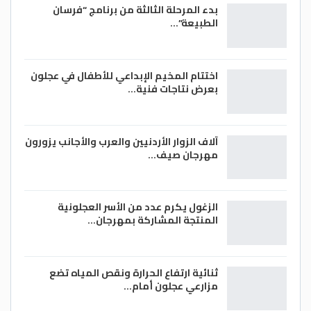
بدء المرحلة الثالثة من برنامج “فرسان
الطبيعة”…
اختتام المخيم الإبداعي للأطفال في عجلون
بعرض نتاجات فنية…
آلاف الزوار الأردنيين والعرب والأجانب يزورون
مهرجان صيف…
الزغول يكرم عدد من الأسر العجلونية
المنتجة المشاركة بمهرجان…
ثنائية ارتفاع الحرارة ونقص المياه تضع
مزارعي عجلون أمام…