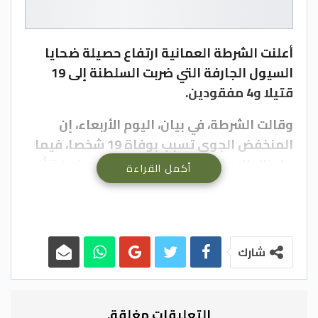
أعلنت الشرطة العمانية ارتفاع حصيلة ضحايا
السيول الجارفة التي ضربت السلطنة إلى 19
قتيلا و4 مفقودين.
وقالت الشرطة، في بيان، اليوم الأربعاء، إن
المنخفض الجوي تسبب بوفاة 19 شخصا، فيما
ما يزال البحث جاريا عن 4 مفقودين، مضيفة أنه
أكمل القراءة
تم إنقاذ أكثر من 1630 شخصا، وإجلاء أكثر من
630 آخرين.–(بترا)
شارك
التعليقات مغلقة.