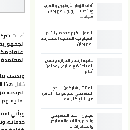
آلاف الزوار الأردنيين والعرب
والأجانب يزورون مهرجان
صيف…
الزغول يكرم عدد من الأسر
أعلنت شركة 
العجلونية المنتجة المشاركة
الجمهورية ا
بمهرجان…
اعتماد مكت
المعتمدة ل
ثنائية ارتفاع الحرارة ونقص
المياه تضع مزارعي عجلون
أمام…
وبحسب بيان 
خلال هذا ا
المئات يشاركون بالحج
البريدية من
المسيحي لموقع مار الياس
من اتباع كنيسة…
بما يسهم ب
ويأتي استئ
عجلون : الحج المسيحي
خدماته، وت
والمهرحانات والمعارض
والمبادرات…
كفاءة وموثو