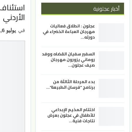
استئناف 
أخبار عجلونية
الأردني
عجلون : انطلاق فعاليات
في
يوليو 6, 2026
مهرجان العباءة الخضراء في
دورته…
السفير سفيان القضاه ووفد
روماني يزورون مهرجان
صيف عجلون…
بدء المرحلة الثالثة من
برنامج “فرسان الطبيعة”…
اختتام المخيم الإبداعي
للأطفال في عجلون بعرض
نتاجات فنية…