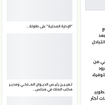
“الإدارة المحلية” على طاولة…
ع
بعد
لتبادل
دني من
رود
توفرة،
تـعيـيـن رئيـس الديـوان المــلكـي ومديـر
مكتب الملك في مجلس…
تطوير
ت أكثر