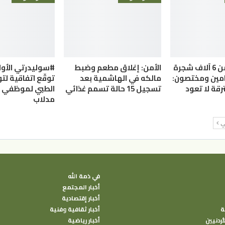
الأردن.. أكثر من 6 آلاف شجرة
الأمن: إغلاق مطعم وضبط
#سوليدرتي الأول
امين ومختصون:
مالكه في الهاشمية بعد
توقّع اتفاقية لتو
رقة لا تعود
تسجيل 15 حالة تسمم غذائي
الطبي لموظفي م
مدلاب
لي
في ذمة الله
أخبار المجتمع
أخبار إقتصادية
ة
أخبار ثقافية وفنية
أردنيين
أخبار رياضية