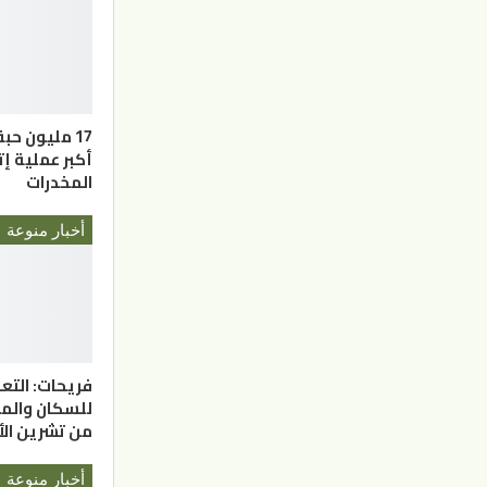
17 مليون ح
أكبر عملية 
المخدرات
أخبار منوعة
فريحات: التعد
للسكان والم
من تشرين الأ
أخبار منوعة