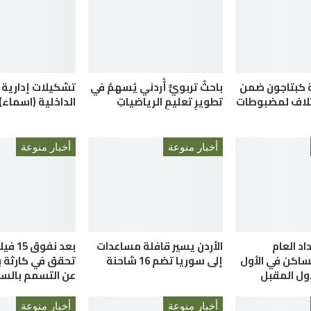
بة كبتاجون ضمن
باحثٌ تربويٌّ أُردني يُسهمُ في
تشكيلات إدارية
إتلاف لمضبوطات
تطويرِ تعليمِ الرياضياتِ
الداخلية (اسماء)
أخبار منوعة
أخبار منوعة
اد العام
الأردن يسير قافلة مساعدات
بعد نفوق
ساكن في الأول
إلى سوريا تضم 16 شاحنة
تحقق في كارثة بي
ول المقبل
عن التسمم بالسي
أخبار منوعة
أخبار منوعة