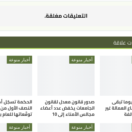
التعليقات مغلقة.
ت علاقة
أخبار منوعة
أخبار منوعة
لعمل”: 58 يوما تبقى
صدور قانون معدل لقانون
الحكمة تسجّل أداء
 العمالة غير
الجامعات يخفض عدد أعضاء
النصف الأول من ا
الفة
مجالس الأمناء إلى 10
توقّعاتها للعام 
أخبار منوعة
أخبار منوعة