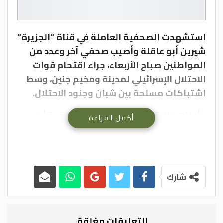
استشهدت الصحفية العاملة في قناة “الجزيرة”
شيرين أبو عاقلة وأصيب صحفي آخر وعدد من
المواطنين صباح الأربعاء، جراء اقتحام قوات
الاحتلال الإسرائيلي لمدينة ومخيم جنين، وسط
اشتباكات مسلحة بين شبان وجنود الاحتلال.
وأعلنت وزارة الصحة استشهاد الصحفية أبو
أكمل القراءة
عاقلة جراء إصابتها برصاص حي في
الرأس، فيما أصيب الصحافي علي سمودي
مراسل صحيفة “القدس” برصاصة حية في
الظهر.
شارك
واندلعت اشتباكات مسلحة في مخيم جنين بين
مجموعة من المقاومين وقوات الاحتلال التي
التعليقات مغلقة.
اقتحمت المدينة والمخيم بأكثر من 40 دورية