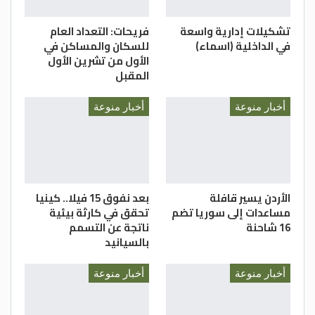
تشكيلات إدارية واسعة
فريحات: التعداد العام
في الداخلية (اسماء)
للسكان والمساكن في
الأول من تشرين الأول
المقبل
أخبار منوعة
أخبار منوعة
الأردن يسير قافلة
بعد نفوق 15 فيلا.. كينيا
مساعدات إلى سوريا تضم
تحقق في كارثة بيئية
16 شاحنة
ناتجة عن التسمم
بالسيانيد
أخبار منوعة
أخبار منوعة