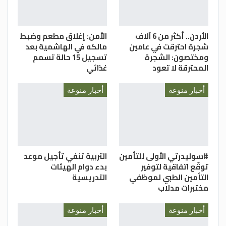
الأردن.. أكثر من 6 آلاف
الأمن: إغلاق مطعم وضبط
شجرة احترقت في عامين
مالكه في الهاشمية بعد
ومختصون: الشجرة
تسجيل 15 حالة تسمم
المحترقة لا تعود
غذائي
أخبار منوعة
أخبار منوعة
#سوليدرتي الأولى للتأمين
التربية تنفي تأجيل موعد
توقّع اتفاقية لتوفير
بدء دوام الهيئات
التأمين الطبي لموظفي
التدريسية
مختبرات مدلاب
أخبار منوعة
أخبار منوعة