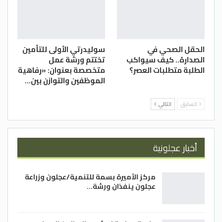
الحقل الصحي في
سوليدرتي الأولى للتأمين
الصدارة.. كيف سيواكب
تختتم ورشة عمل
الطلبة متطلبات العصر؟
متخصصة بعنوان: «رفاهية
الموظفين والتوازن بين…
السابق
التالي
أخبار عجلونية
مركز الأميرة بسمة للتنمية/عجلون وزراعة
عجلون ينفذان ورشة…