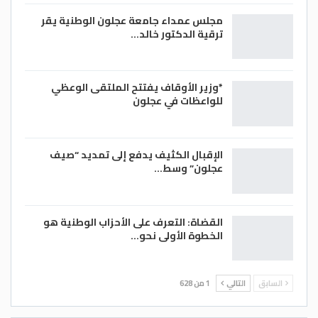
مجلس عمداء جامعة عجلون الوطنية يقر
ترقية الدكتور خالد…
*وزير الأوقاف يفتتح الملتقى الوعظي
للواعظات في عجلون
الإقبال الكثيف يدفع إلى تمديد “صيف
عجلون” وسط…
القضاة: التعرف على الأحزاب الوطنية هو
الخطوة الأولى نحو…
السابق
التالي
1 من 628