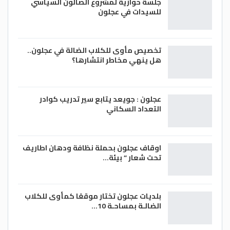
جلسة حوارية لمشروع الصالون السياسي
للسيدات في عجلون
تخصيص مأوى للكلاب الضالة في عجلون..
هل ينهي مخاطر انتشارها؟
عجلون : جويعد يتابع سير تدريب كوادر
التعداد السكاني
اوقاف عجلون بحملة نظافة ودهان اطاريف
تحت شعار ” بيئة…
بلديات عجلون تختار موقعًا كمأوى للكلاب
الضالـة بمساحـة 10…