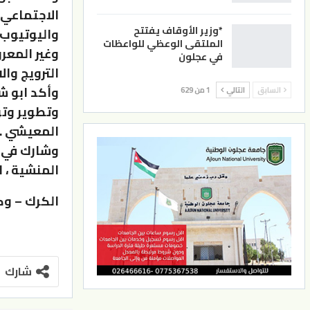
الاجتماعي 
*وزير الأوقاف يفتتح
الملتقى الوعظي للواعظات
في عجلون
الترويج وا
وأكد ابو ش
السابق
التالي
1 من 629
وتطوير وت
المعيشي .
المنشية ، ا
الكرك – وك
شارك