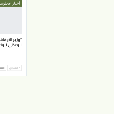
أخبار عجلونية
*وزير الأوقا
الوعظي للوا
السابق
التا