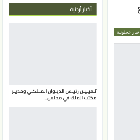
أخبار أردنية
خبار عجلونية
تـعيـيـن رئيـس الديـوان المــلكـي ومديـر
مكتب الملك في مجلس…