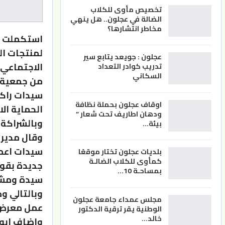
تخصيص مأوى للكلاب
الضالة في عجلون.. هل ينهي
مخاطر انتشارها؟
استكملت ال
لمنتجات ا
عجلون : جويعد يتابع سير
الاجتماعي
تدريب كوادر التعداد
السكاني
من جمعية ب
سيدات راكي
اوقاف عجلون بحملة نظافة
الحماية ال
ودهان اطاريف تحت شعار ”
وبالشراكة م
بيئة…
وقال مدير 
سيدات اعم
بلديات عجلون تختار موقعًا
كمأوى للكلاب الضالـة
جديدة بقو
بمساحـة 10…
سيدة ومشار
وبالتالي و
مجلس عمداء جامعة عجلون
عمل معرض و
الوطنية يقر ترقية الدكتور
خالد…
واضاف ابو