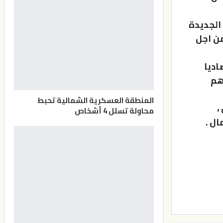
اقع الجديدة
P وال YouTube ونشرها من اجل
اديا
هم
المنطقة العسكرية الشمالية تحبط
 ،
محاولة تسلل 4 أشخاص
ال .