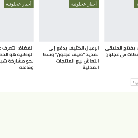
أخبار عجلونية
أخبار عجلونية
ف يفتتح الملتقى
الإقبال الكثيف يدفع إلى
القضاة: التعرف ع
عظات في عجلون
تمديد “صيف عجلون” وسط
الوطنية هو الخط
انتعاش بيع المنتجات
نحو مشاركة شباب
المحلية
وفاعلة
لي