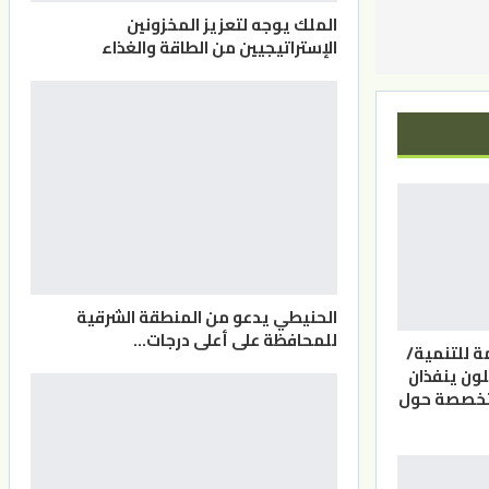
الملك يوجه لتعزيز المخزونين
الإستراتيجيين من الطاقة والغذاء
الحنيطي يدعو من المنطقة الشرقية
للمحافظة على أعلى درجات…
ة للتنمية/
لون ينفذان
تخصصة حول