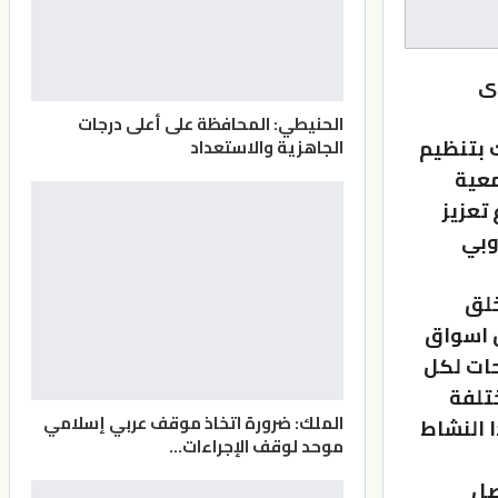
ى
الحنيطي: المحافظة على أعلى درجات
 بتنظيم
الجاهزية والاستعداد
معية
تعزيز
وبي
خلق
 اسواق
حات لكل
تلفة
الملك: ضرورة اتخاذ موقف عربي إسلامي
 النشاط
موحد لوقف الإجراءات…
صل