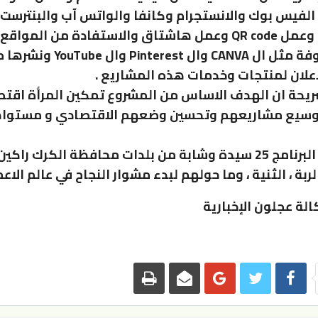
الفيس بوك والانستجرام وكانفا والواتس آب والبنترست
واليوتيوب وعمل QR code وعمل هاشتاق والاستفادة من المو
وغير المعروفة مثل ال CANVA وال interest
لاعلان لمنتجات وخدمات هذه المشاريع .
ريحة ان الهدف الاساس من المشروع تمكين المرأة اقتص
وسيع مشاريعهم وتحسين وضعهم الاقتصادي و مستوا
وشارك في البرنامج 25 سيدة وشابة من بلدات محافظة الكرك راكين
لربة ، الثنية ، وما حولهم لبدء مشوار النجاح في عالم الاعم
الة عجلون الإخبارية