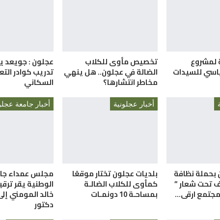
 لمشروع
تخصيص مأوى للكلاب
عجلون : جويعد يت
ياسي للسيدات
الضالة في عجلون.. هل ينهي
تدريب كوادر التع
مخاطر انتشارها؟
السكاني
أخبار عجلونية
 بحملة نظافة
بلديات عجلون تختار موقعًا
مجلس عمداء جا
ف تحت شعار ”
كمأوى للكلاب الضالـة
الوطنية يقر ترقي
 مجتمع ارقى…
بمساحـة 10 دونمـات
خالد المومني إلى
دكتور