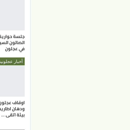
جلسة حوارية
الصالون الس
في عجلون
أخبار عجلونية
اوقاف عجلون
ودهان اطاري
بيئة اتقى …