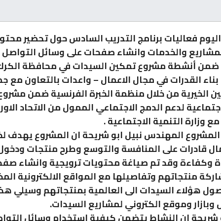
يوم فعاليات برنامج التدريب السادس حول تحضير محتو
لمشاريع والخدمات وانشاء صفحات على وسائل التواصل
 ضمن أنشطة مشروع تمكين السيدات في محافظة الكرك
ناء القدرات في مجال الاعمال – واعدات بالتعاون مع ج
ن الخيرية من خلال منظمة الخبرة الفرنسية ضمن مشروع 
اجتماعية لدعم الدمج الاجتماعي الممول من الاتحاد الاور
ع وزارة التنمية الاجتماعية .
المشروع المهندس نبيل ابو شريحة ان المشروع يهدف ل
ال قادرات على المنافسة والتوسع وطرح منتجات ودخول
ة وكفاءة وقد تم صياغة محتويات ترويجية وانشاء صف
كة منتجاتهم وتفاصيلها مع المواقع الالكترونية المخ
صول هؤلاء السيدات الى العالمية بمنتجاتهم وسيلي هذا
بازار وموقع الكتروني لمشاريع السيدات.
 شريحة ان النشاط يتضمن كيفية استخدام وسائل التوا