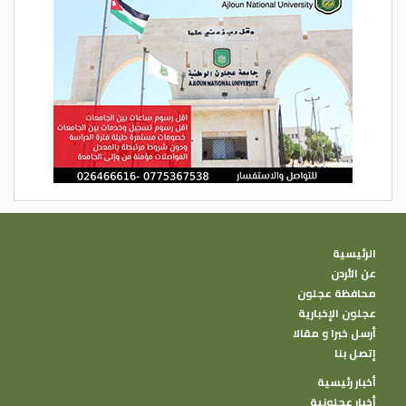
متحف بيئي في الموقع يستعرض أهمية
الغابات ودورها في السياحة وأنواع الأشجار
المعمرة والتاريخية الموجودة في دبين بشكل
خاص.
وأوضح أن وجود الغزلان في المشروع، يضفي
عليه ميزات طبيعية جاذبة للسياحة، وتمنح
البيئة فائضا من سحر الطبيعة وجمالها،
لتمتعها بمزايا أخرى، كانتشار أشجار البلوط
والسنديان واللزاب القديمة في رحابها، وأنواع
أخرى من النباتات والحيوانات البرية.
الرئيسية
عن الأردن
محافظة عجلون
عجلون الإخبارية
أرسل خبرا و مقالا
إتصل بنا
أخبار رئيسية
أخبار عجلونية