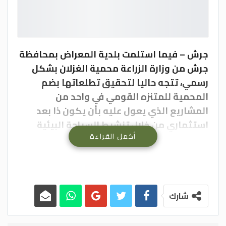
جرش – فيما استلمت بلدية المعراض بمحافظة
جرش من وزارة الزراعة محمية الغزلان بشكل
رسمي، تتجه حاليا لتحقيق تطلعاتها بضم
المحمية للمتنزه القومي في واحد من
المشاريع الذي يعول عليه بأن يكون ذا بعد
استثماري من خلال تنشيط السياحة البيئية
أكمل القراءة
بالمنطقة.
ووفق رئيس قسم الإعلام والتواصل المجتمعي
في البلدية المهندس مظهر الرماضنة، فان
البلدية وبعد طول انتظار استلمت رسميا
شارك
محمية الغزلان، آملا أن يتم تشغيل المشروع
بعد نحو 6 أشهر خلال الصيف القادم، ليكون