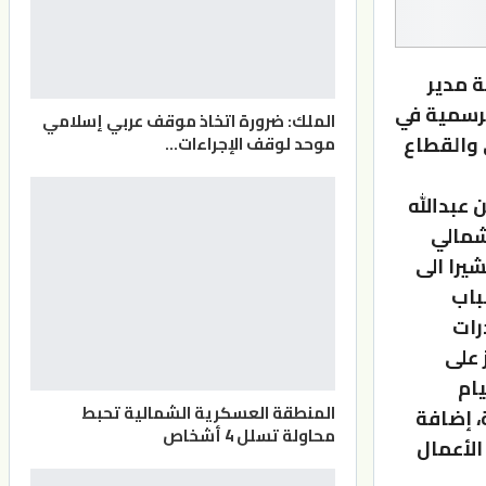
ة مدير
لرسمية في
الملك: ضرورة اتخاذ موقف عربي إسلامي
 والقطاع
موحد لوقف الإجراءات…
 عبدالله
شمالي
را الى
باب
رات
 على
يام
المنطقة العسكرية الشمالية تحبط
، إضافة
محاولة تسلل 4 أشخاص
الأعمال