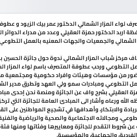
ف لواء المزار الشمالي الدكتور عمر بيك الزيود و عطوف
ة اربد الدكتور حمزة العقيلي وعدد من مدراء الدوائر ا
ر الشمالي والجمعيات والجهات المعنيه بالعمل التطوعي
 مركز شباب المزار الشمالي ندوة حول جائزة الحسين بن
مل التطوعي ورحب عطوفة المتصرف باسم لواء المزار ال
ضور من مؤسسات وهيئات وافراد حكومية ومجتمعية مشي
مل التطوعي ومبادرات سمو ولي العهد وتطرق مدير الش
زة العقيلي بشرح واف عن الجائزة ومنصة نحن إحدى مباد
الله ورعاه وأشار الى المبادئ العامة للجائزة التي تركز
ريادة والابتكار، وأهدافها في تشجيع المواطنين على الق
طوعي، ومجالاته الاجتماعية والصحية والرياضية والفنية
 عن شروط التقدم للجائزة ومعاييرها وفئاتها ومنها فئة 
لفردية، والجماعية، والمؤسسية.