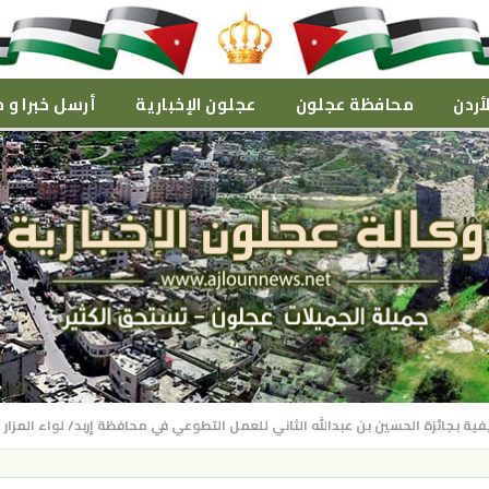
أردن
محافظة عجلون
عجلون الإخبارية
أرسل خبرا و م
فية بجائزة الحسين بن عبدالله الثاني للعمل التطوعي في محافظة إربد/ لواء المزار