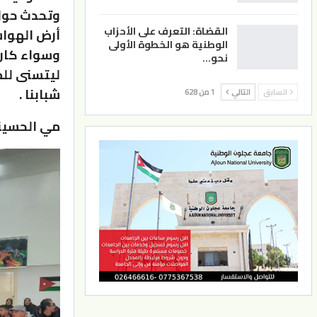
وتحدث حول
القضاة: التعرف على الأحزاب
أرض الهواش
الوطنية هو الخطوة الأولى
وسواء كان 
نحو…
ليتسنى للج
شبابنا .
السابق
التالي
1 من 628
مي الحسين