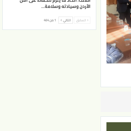
الملك: اتخاذ ما يلزم للحفاظ على أمن
الأردن وسيادته وسلامة…
السابق
التالي
1 من 464