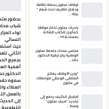
اوقاف عجلون بحملة نظافة
ودهان اطاريف تحت شعار ”
بيئة…
بحضور متصر
شباب محافظ
بلديات عجلون تختار موقعًا
لواء المزا
كمأوى للكلاب الضالـة
بمساحـة 10…
النسائي
حيث استضاف
مجلس عمداء جامعة عجلون
الثاني للع
الوطنية يقر ترقية الدكتور
بجميع الح
خالد…
أهمية الع
الدكتور حم
*وزير الأوقاف يفتتح
الملتقى الوعظي للواعظات
سموه حفظه 
في عجلون
العطاء وال
بالعمل الت
الإقبال الكثيف يدفع إلى
إلى الحديث
تمديد “صيف عجلون”
وسط…
التطوعية ا