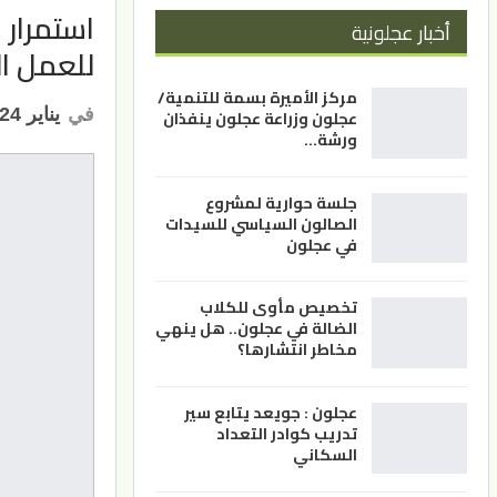
استمرار 
أخبار عجلونية
للعمل ال
مركز الأميرة بسمة للتنمية/
في
يناير 24, 2023
عجلون وزراعة عجلون ينفذان
ورشة…
جلسة حوارية لمشروع
الصالون السياسي للسيدات
في عجلون
تخصيص مأوى للكلاب
الضالة في عجلون.. هل ينهي
مخاطر انتشارها؟
عجلون : جويعد يتابع سير
تدريب كوادر التعداد
السكاني