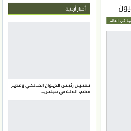
أخبار أردنية
نا في العالم
تـعيـيـن رئيـس الديـوان المــلكـي ومديـر
مكتب الملك في مجلس…