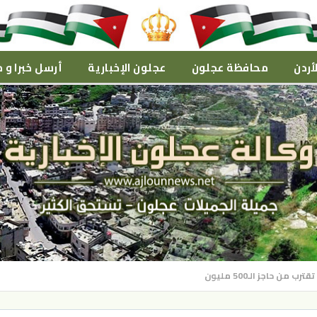
أردن
محافظة عجلون
عجلون الإخبارية
أرسل خبرا و م
 من حاجز الـ500 مليون