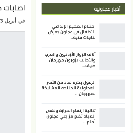
اصابات كور
أخبار عجلونية
في
أبريل 13, 2022
اختتام المخيم الإبداعي
للأطفال في عجلون بعرض
نتاجات فنية…
آلاف الزوار الأردنيين والعرب
والأجانب يزورون مهرجان
صيف…
الزغول يكرم عدد من الأسر
العجلونية المنتجة المشاركة
بمهرجان…
ثنائية ارتفاع الحرارة ونقص
المياه تضع مزارعي عجلون
أمام…