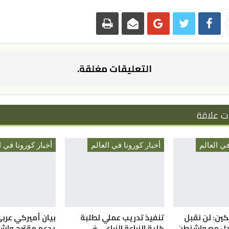
التعليقات مغلقة.
ت علاقة
في العالم
أخبار كورونا في العالم
أخبار كورونا في ا
ين: لن نقبل
تنفيذ تدريب عملي لطلبة
بيان أميركي عرب
ادل مع واشنطن
كلية الزراعة الزراعي في
يدعم مقترح واش