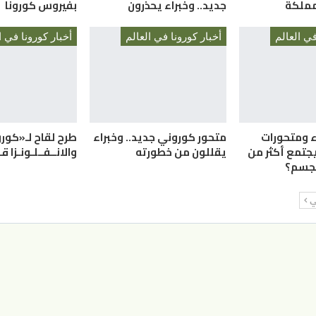
لمملكة
جديد.. وخبراء يحذرون
بفيروس كورونا
في العالم
أخبار كورونا في العالم
أخبار كورونا في ا
ء ومتحورات
متحور كوروني جديد.. وخبراء
طرح لقاح لـ«كورو
يجتمع أكثر من
يقللون من خطورته
والانــفــلـونـزا قـر
لجسم؟
لي