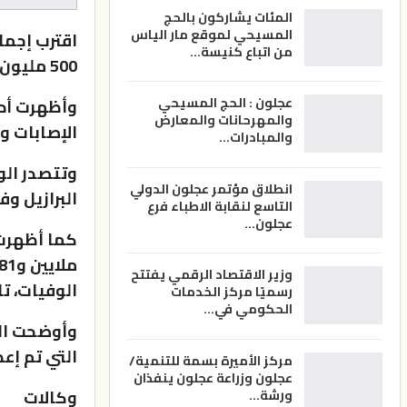
المئات يشاركون بالحج
المسيحي لموقع مار الياس
اقترب إجما
من اتباع كنيسة…
500 مليون إصابة، بحسب آخر الإحصائيات العالمية الصادرة اليوم الثلاثاء.
عجلون : الحج المسيحي
وأظهرت أحد
والمهرحانات والمعارض
الإصابات وصل إلى 499 مليو
والمبادرات…
وتتصدر الو
انطلاق مؤتمر عجلون الدولي
البرازيل وف
التاسع لنقابة الاطباء فرع
عجلون…
وزير الاقتصاد الرقمي يفتتح
الوفيات، تل
رسميًا مركز الخدمات
الحكومي في…
وأوضحت الب
التي تم إعطاؤها في
مركز الأميرة بسمة للتنمية/
عجلون وزراعة عجلون ينفذان
وكالات
ورشة…