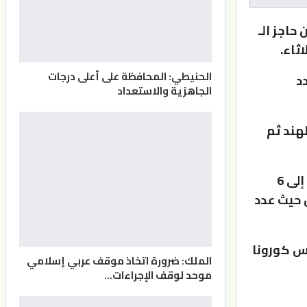
حاجز الـ
الحنيطي: المحافظة على أعلى درجات
د
الجاهزية والاستعداد
لهند ثم
كما أظهرت البيانات أن إجمالي الوفيات الناجمة عن الفيروس ارتفع إلى 6
من حيث عدد
س كورونا
الملك: ضرورة اتخاذ موقف عربي إسلامي
موحد لوقف الإجراءات…