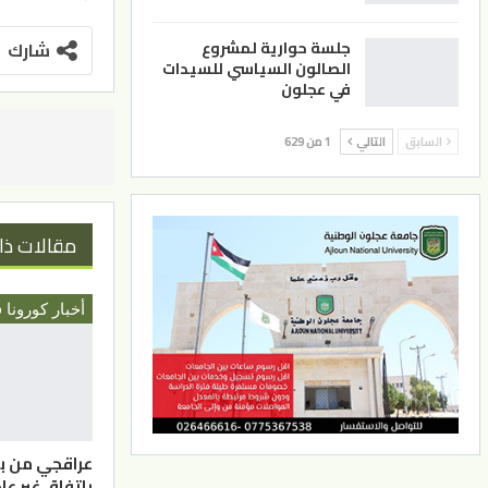
جلسة حوارية لمشروع
شارك
الصالون السياسي للسيدات
في عجلون
السابق
التالي
1 من 629
مقالات ذا
أخبار كورونا 
عراقجي من بك
باتفاق غير ع