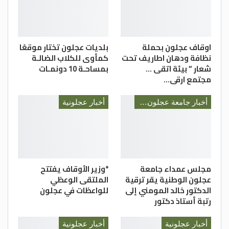
اوقاف عجلون بحملة
بلديات عجلون تختار موقعًا
نظافة ودهان اطاريف تحت
كمأوى للكلاب الضالـة
شعار ” بيئة اتقى …
بمساحـة 10 دونمـات
مجتمع ارقى…
أخبار جامعة عجلون الوطنية
أخبار عجلونية
مجلس عمداء جامعة
*وزير الأوقاف يفتتح
عجلون الوطنية يقر ترقية
الملتقى الوعظي
الدكتور خالد المومني إلى
للواعظات في عجلون
رتبة أستاذ دكتور
أخبار عجلونية
أخبار عجلونية