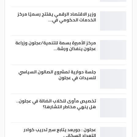
وزير الاقتصاد الرقمي يفتتح رسميًا مركز
الخدمات الحكومي في…
مركز الأميرة بسمة للتنمية/عجلون وزراعة
عجلون ينفذان ورشة…
جلسة حوارية لمشروع الصالون السياسي
للسيدات في عجلون
تخصيص مأوى للكلاب الضالة في عجلون..
هل ينهي مخاطر انتشارها؟
عجلون : جويعد يتابع سير تدريب كوادر
التعداد السكاني