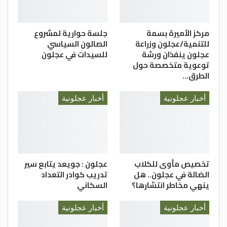
مركز الأميرة بسمة
جلسة حوارية لمشروع
للتنمية/عجلون وزراعة
الصالون السياسي
عجلون ينفذان ورشة
للسيدات في عجلون
توعوية متخصصة حول
الطرق…
أخبار عجلونية
أخبار عجلونية
تخصيص مأوى للكلاب
عجلون : جويعد يتابع سير
الضالة في عجلون.. هل
تدريب كوادر التعداد
ينهي مخاطر انتشارها؟
السكاني
أخبار عجلونية
أخبار عجلونية