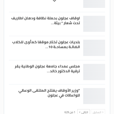
اوقاف عجلون بحملة نظافة ودهان اطاريف
تحت شعار ” بيئة…
بلديات عجلون تختار موقعًا كمأوى للكلاب
الضالـة بمساحـة 10…
مجلس عمداء جامعة عجلون الوطنية يقر
ترقية الدكتور خالد…
*وزير الأوقاف يفتتح الملتقى الوعظي
للواعظات في عجلون
السابق
التالي
1 من 629