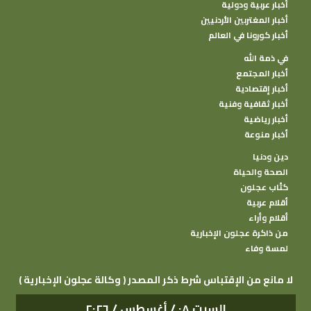
أخبار عربية ودولية
أخبار المغتربين الأردنيين
أخبار كورونا في العالم
في ذمة الله
أخبار المجتمع
أخبار إقتصادية
أخبار ثقافية وفنية
أخبار رياضية
أخبار منوعة
دين ودنيا
الصحة والحياة
كتًاب عجلون
أقلام عربية
أقلام وأراء
من ذاكرة عجلون الإخبارية
لمسة وفاء
( وكالة عجلون الإخبارية ) لا مانع من الإقتباس شرط ذكر المصدر
السبت ٠٨ / أغسطس / ٢٠٢٦