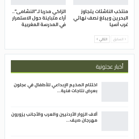
منتخب الناشئات يتجاوز
الزاكي مدربا لـ”النشامى”..
البحرين ويبلغ نصف نهائي
آراء متباينة حول الاستمرار
غرب آسيا
في المدرسة المغربية
السابق
التالي
أخبار عجلونية
اختتام المخيم الإبداعي للأطفال في عجلون
بعرض نتاجات فنية…
آلاف الزوار الأردنيين والعرب والأجانب يزورون
مهرجان صيف…