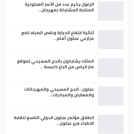
الزغول يكرم عدد من الأسر العجلونية
المنتجة المشاركة بمهرجان…
ثنائية ارتفاع الحرارة ونقص المياه تضع
مزارعي عجلون أمام…
المئات يشاركون بالحج المسيحي لموقع
مار الياس من اتباع كنيسة…
عجلون : الحج المسيحي والمهرحانات
والمعارض والمبادرات…
انطلاق مؤتمر عجلون الدولي التاسع لنقابة
الاطباء فرع عجلون…