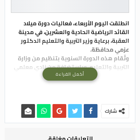
انطلقت اليوم الأربعاء، فعاليات دورة ميلاد
القائد الرياضية الحادية والعشرين، في مدينة
العقبة، برعاية وزير التربية والتعليم الدكتور
عزمي محافظة.
وتُقام هذه الدورة السنوية بتنظيم من وزارة
التربية والتعليم، وباستضافة من نادي معلمي
أكمل القراءة
محافظة معان، احتفاءً بعيد ميلاد جلالة الملك
عبد الله الثاني.
وتستمر الفعاليات حتى يوم السبت المقبل،
وتشمل مجموعة متنوعة من الأنشطة
الرياضية، منها: الكرة الشاطئية، الشطرنج،
شارك
البلياردو، كرة الطاولة، السباحة، ألعاب القوى،
سباقات الجري، الريشة الطائرة، ونهائي خماسي
كرة القدم، بمشاركة نحو 600 معلم يمثلون 12
التعليقات مغلقة.