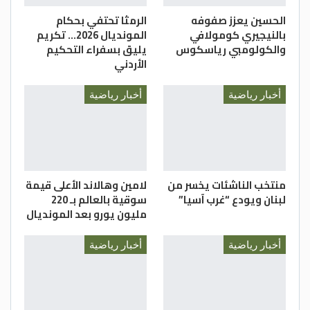
الحسين يعزز صفوفه
الرمثا تحتفي بحكام
بالنيجيري كومولافي
المونديال 2026… تكريم
والكولومبي رياسكوس
يليق بسفراء التحكيم
الأردني
أخبار رياضية
أخبار رياضية
منتخب الناشئات يخسر من
لامين وهالاند الأعلى قيمة
لبنان ويودع “غرب آسيا”
سوقية بالعالم بـ 220
مليون يورو بعد المونديال
أخبار رياضية
أخبار رياضية