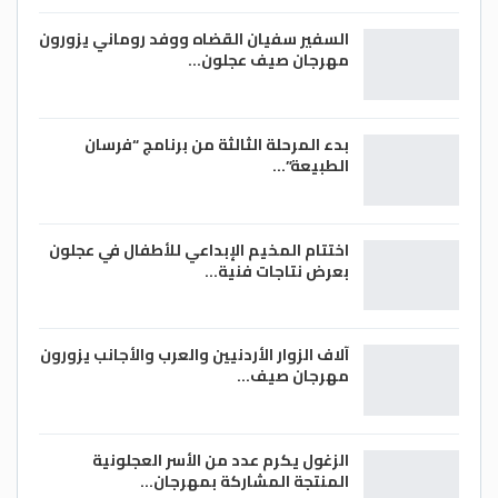
السفير سفيان القضاه ووفد روماني يزورون
مهرجان صيف عجلون…
بدء المرحلة الثالثة من برنامج “فرسان
الطبيعة”…
اختتام المخيم الإبداعي للأطفال في عجلون
بعرض نتاجات فنية…
آلاف الزوار الأردنيين والعرب والأجانب يزورون
مهرجان صيف…
الزغول يكرم عدد من الأسر العجلونية
المنتجة المشاركة بمهرجان…