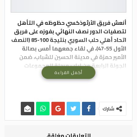
أنعش فريق الأرثوذكسي حظوظه في التأهل
لتصفيات الدور نصف النهائي بفوزه على فريق
اتحاد أهلي حلب السوري بنتيجة 100-85 (النصف
الأول 55-47)، في لقاء جمعهما أمس بصالة
الأمير حمزة في مدينة الحسين للشباب، ضمن
الجولة الرابعة من إياب مرحلة المجموعات
أكمل القراءة
لبطولة دوري سوبر غرب آسيا للكرة السلة
“وصل”.
وحافظ الأرثوذكسي على ترتيبه في المركز
الثالث برصيد 6 نقاط، تاركا أهلي حلب السوري
في المركز الرابع والأخير برصيد 4 نقاط، فيما
شارك
يتصدر بيروت اللبناني الترتيب برصيد 7 نقاط
بأفضلية فارق المواجهات عن أصفهان الإيراني،
الذي حل في المركز الثاني بنفس الرصيد
التعليقات مغلقة.