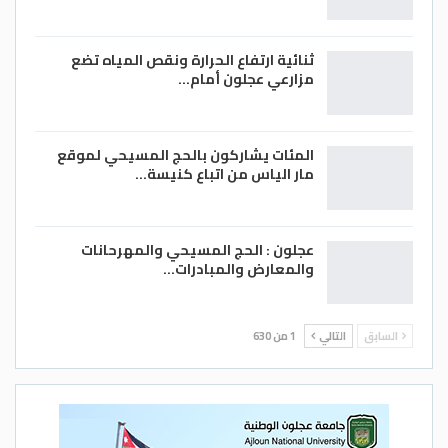
ثنائية ارتفاع الحرارة ونقص المياه تضع
مزارعي عجلون أمام…
المئات يشاركون بالحج المسيحي لموقع
مار الياس من اتباع كنيسة…
عجلون : الحج المسيحي والمهرحانات
والمعارض والمبادرات…
السابق
التالي
1 من 630