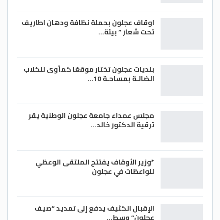
اوقاف عجلون بحملة نظافة ودهان اطاريف
تحت شعار ” بيئة…
بلديات عجلون تختار موقعًا كمأوى للكلاب
الضالـة بمساحـة 10…
مجلس عمداء جامعة عجلون الوطنية يقر
ترقية الدكتور خالد…
*وزير الأوقاف يفتتح الملتقى الوعظي
للواعظات في عجلون
الإقبال الكثيف يدفع إلى تمديد “صيف
عجلون” وسط…