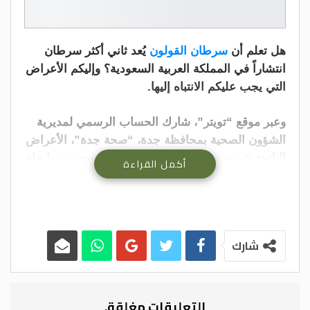
هل تعلم أن
سرطان القولون
يُعد ثاني أكثر سرطان
انتشاراً في المملكة العربية السعودية؟ وإليكم الأعراض
التي يجب عليكم الانتباه إليها.
وعبر موقع “تويتر”، شارك الحساب الرسمي لمديرية
الشؤون الصحية بمحافظة جدة، “صحة جدة”، الأعراض
الناتجة عن سرطان القولون والمستقيم، بحسب ما جاء
أكمل القراءة
في موقع سي ان ان العربية.
وإليكم الأعراض الأولية
التي يجب عليكم الانتباه
شارك
لها:
نزيف من فتحة الشرج، أو وجود دم مع البراز
التعليقات مغلقة.