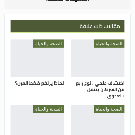
اضطرابات في البطن، مثل وجود تشنجات، أو
غازات، أو آلام لفترة طويلة
الشعور بعدم إفراغ البطن كاملاً عند التبرز
مقالات ذات علاقة
تغير في الخروج، أي المعاناة من الإسهال،
أو الإمساك، أو تغير في طبيعة البراز لأكثر
الصحة والحياة
الصحة والحياة
من أسبوعين
الشعور بالوهن، والضعف، وقلة الشهية،
مع تدهور الصحة العامة
فقر الدم الشديد لسبب غير معروف
نقص الوزن لسبب غير معروف
اكتشاف علمي.. نوع رابع
لماذا يرتفع ضغط العين؟
من السرطان ينتقل
وكالات
بالعدوى
الصحة والحياة
الصحة والحياة