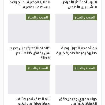
الربو.. أحد أكثر الأمراض
الخلايا الجذعية.. علاج واعد
انتشارًا بين الأطفال
للسكتة الدماغية
الصحة والحياة
الصحة والحياة
فوائد عدة للجوز.. وجبة
“الملح الأخضر” بديل جديد..
صغيرة بقيمة صحية كبيرة
هل يخفض ضغط الدم
فعلاً؟
الصحة والحياة
الصحة والحياة
دواء فموي جديد يحقق
ألم الكتف قد يكشف
انخفاضا كبيرا في
مرضًا خطيرًا في الكبد