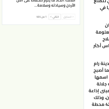
ي تتمتع
الملك: اتخاذ ما يلزم للحفاظ على أمن
الأردن وسيادته وسلامة…
ا في
السابق
التالي
1 من 464
ان
علومة
لاح
اس أكثر
نشأت في 15من آيار لعام 1948 في مدينة رام
ما أصبح
ية من القدس، وفي العام 1950 أصبح اسمها
 جلالة
لحسين بن طلال طيب الله ثراه، في الأول من آذار للعام 1959 مبنى إذاعة
ن، وذلك
بحسب الموقع الالكتروني الرسمي للإذاعة الأردنية، فيما يوجد الآن 42 محطة