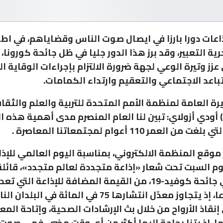
ذاعات دورا بارزا في ايصال صوت الناس وقضاياهم، في اطا
ية التعبير، وقد برز هذا الدور جليا في ظل جائحة كورونا،
 عزز وتيرة الوعي لجهة ضرورة الالتزام بإجراءات الوقاية 
باعد الاجتماعي والتعقيم وارتداء الكمامات.
رة العامة لمنظمة الأمم المتحدة للتربية والعلم والثقا
 أودي أزولاي: تبين لنا العام المنصرم مدى أهمية هذه ا
ن العمر 110 أعوام لمجتمعاتنا المعاصرة .
موقع المنظمة الالكتروني، بمناسبة اليوم العالمي للإذا
م السبت تحت شعار «إذاعة متجددة لعالم متجدد»، قائلة: 
خلال تفشي جائحة كوفيد-19، من القيمة المضافة للإذاعة الت
الأكثر شيوعا، إذ يتجاوز معدّل انتشارها 75 في المائة في 
نقاذ الأرواح من خلال بث الإرشادات الصحية، وإتاحة الم
ا، إذ بتنا بحاجة إليها أكثر من أي وقت مضى، فهي صوت 