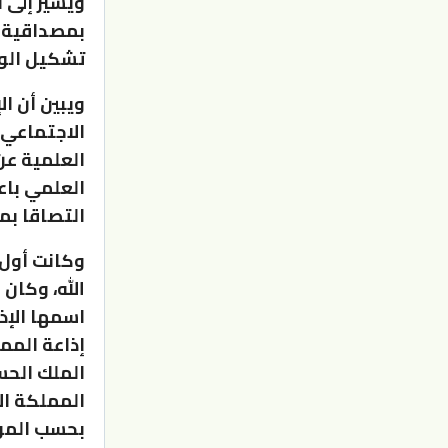
ويشير إلى 
بمصداقية و
تشكيل الوع
ويبين أن ا
الاجتماعي 
العلمية عن 
العلمي باع
التصاقا بم
الله، وكان
إذاعة الممل
المملكة ال