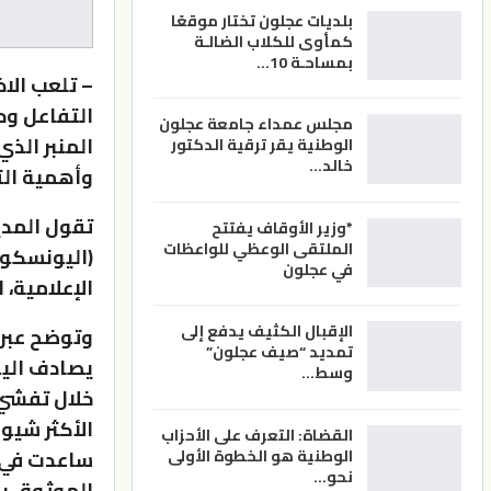
بلديات عجلون تختار موقعًا
كمأوى للكلاب الضالـة
بمساحـة 10…
– تلعب الا
التفاعل وحر
مجلس عمداء جامعة عجلون
المنبر الذي
الوطنية يقر ترقية الدكتور
خالد…
وأهمية الت
تقول المدي
*وزير الأوقاف يفتتح
الملتقى الوعظي للواعظات
(اليونسكو)
في عجلون
الإعلامية، التي بلغت م
الإقبال الكثيف يدفع إلى
وتوضح عبر 
تمديد “صيف عجلون”
يصادف اليو
وسط…
القضاة: التعرف على الأحزاب
ساعدت في إ
الوطنية هو الخطوة الأولى
نحو…
الموثوق به