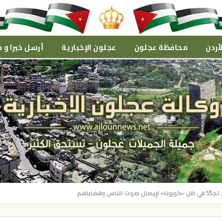
أردن
محافظة عجلون
عجلون الإخبارية
أرسل خبرا و م
 تجدُّدٌ في ظل «كورونا» لإيصال صوت الناس وقضاياهم