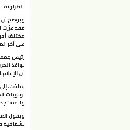
للطراونة.
ويوضح أن ال
فقد عزّزت 
مختلف أجهز
على آخر ال
رئيس جمعية
نوافذ الحري
أن الإعلام
ويلفت، إلى
اولويات الج
والمستجدات
ويقول العض
بشفافية من