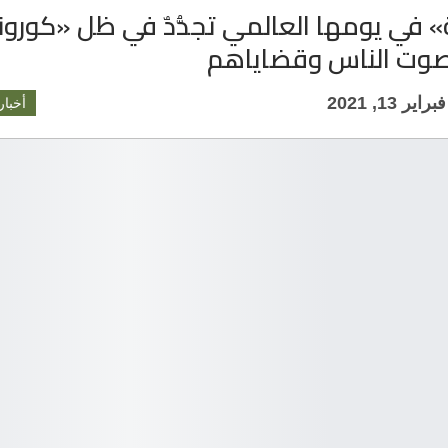
» في يومها العالمي تجدُّدٌ في ظل «كورون
صوت الناس وقضاياهم
فبراير 13, 2021
أخبار