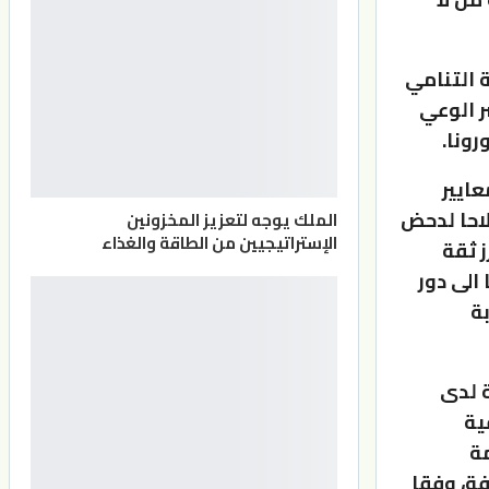
 التنامي
ر الوعي
ونا.
عايير
لاحا لدحض
الملك يوجه لتعزيز المخزونين
الإستراتيجيين من الطاقة والغذاء
ز ثقة
الى دور
بة
ة لدى
ية
مة
فة، وفقا