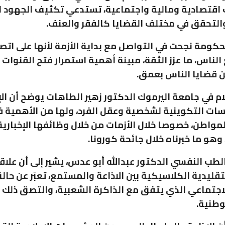
اقتصادية ومالية واجتماعية، تستدعي تكثيف الجهود ال
التحقق في مختلف القضايا كالفقر والعنف.
لحكومة نجحت في التواصل مع بداية الأزمة لأنها على اتص
لناس، ما عزز الثقة، مبينة أهمية استمرار فتح القنوات ا
 قضايا الناس بعمق.
لام في جامعة اليرموك الدكتور زهير الطاهات يوضح أن الإ
ت التكوينية لشخصية وعقل الفرد، ولها من الأهمية في 
مواطن، خصوصا خلال الأزمات من خلال وظائفها الإخبارية
وهو ما خبرناه خلال جائحة كورونا.
طب النفسي الدكتور عبدالله أبو عدس، يشير إلى أن علاق
تقليدية الكلاسيكية بين الاذاعة والمستمع، تعبّر عن حال
اجتماعي الذي يتفق مع الذاكرة الشعبية، والتصق ذلك ا
وطنية.