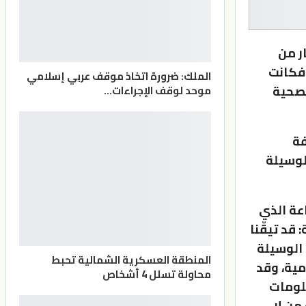
ر من
 فكانت
الملك: ضرورة اتخاذ موقف عربي إسلامي
الصحية
موحد لوقف الإجراءات…
فة
لوسيلة
عة الذي
قد تيقّنا
ي تعد الوسيلة
المنطقة العسكرية الشمالية تحبط
البلدان النامية، وقد
محاولة تسلل 4 أشخاص
علومات
من لا