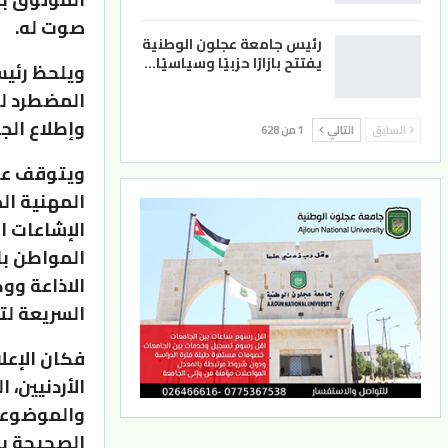
صوت له.
رئيس جامعة عجلون الوطنية
يفتتح بازارًا حزبيًا وسياسيًا…
ويلحظ رئيس
المضطرد لد
وإطلاع الج
السابق
التالي
1 من 628
ويتوقف عند 
المهنية ال
الإشاعات ا
المواطن بال
الاذاعة ووك
السريعة لت
فكان الإعل
الأردنيين،
والموضوعية
الصحيحة بد