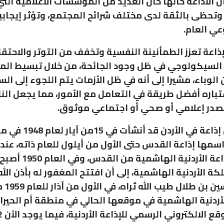
أن الاذاعة حالها حال العديد من المؤسسات الاعلامية الت
تحظى بالثقة لدى مختلف شرائح المجتمع، وتؤثر إيجابي
ي العام.
لإذاعة تعزز الطمأنينة النفسية وتخفف من التوتر والاحتق
السيكولوجي في ظل وجود الجائحة، من خلال تبسيط الم
الوباء، مشيرا إلى أنه في ظل الأزمات يتم اللجوء إلى الس
تباره أفضل طريقة في التعامل مع الأمور، مما يجعل الن
صدر إعلامي أو صحي أو اجتماعي موثوق.
وكانت أول إذاعة في الأردن قد أ
 اسمها إذاعة القدس حتى الأول من أيلول للعام ذاته، عند
اسمها الإذاعة الأردنية الهاشم
كة الأردنية الهاشمية، إلى أن افتتح المغفور له بأذن الله
الملك ا
أردنية الهاشمية في موقعها الحالي في منطقة أم الحيرا