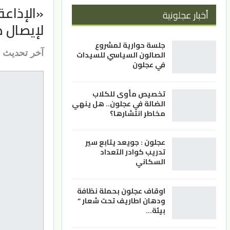
«الإذاعة
أخبار عجلونية
لإيصال 
جلسة حوارية لمشروع
آخر تحديث
الصالون السياسي للسيدات
في عجلون
تخصيص مأوى للكلاب
الضالة في عجلون.. هل ينهي
مخاطر انتشارها؟
عجلون : جويعد يتابع سير
تدريب كوادر التعداد
السكاني
اوقاف عجلون بحملة نظافة
ودهان اطاريف تحت شعار ”
بيئة…