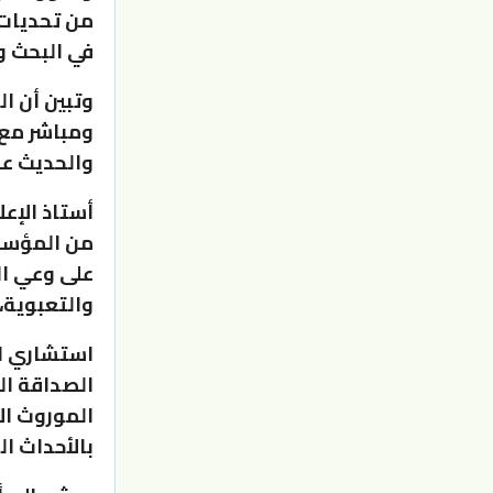
من تحديات 
في البحث و
وتبين أن ا
ومباشر مع ا
والحديث عن
أستاذ الإع
من المؤسسا
على وعي ال
والتعبوية، 
استشاري ال
الصداقة ال
الموروث ال
بالأحداث ال