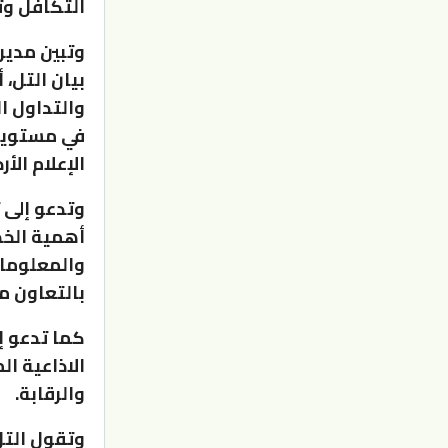
التكافل وت
وتبين مديرة
بيان التل،
والتداول ا
في مستويات
الإعلام الأ
وتدعو إلى 
أهمية الخطة
بالتعاون مع
كما تدعو إ
الاذاعية ا
والرقابة.
وتقول التل