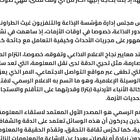
 مجلس إدارة مؤسّسة الإذاعة والتلفزيون غيث الطراونة
ور الاذاعة، خصوصا في اوقات الأزمات، إذ ساهمت في نش
مهور على مجريات الأحداث وكيفية التعامل مع جائحة كور
معايير نجاح الاعلام الاذاعي وتفوقه، خصوصا، التزام الم
صارمة، مثل تحري الدقة لدى نقل المعلومة، التي تعد س
لتي تطغى عبر مواقع التواصل الاجتماعي، الامر الذي يعز
وسيلة الإعلامية، وهو ما اتسم به الاعلام الرسمي، لافتا 
الة الأنباء الأردنية (بترا) وقدرتهما على التأقلم والاستجا
حديات الأزمة.
ام الرسمي هو المصدر الأول المعتمد لاستقاء المعلوم
 الذين يدركون أن هذه الوسائل تعتمد على الدقة والشفاف
، كما تكرّس ثقافة التحقق، وتقدّم الحقيقة والمعلو
ون زيادة أو نقصان، بعيدا عن الاشاعة والمعلومات الزائ