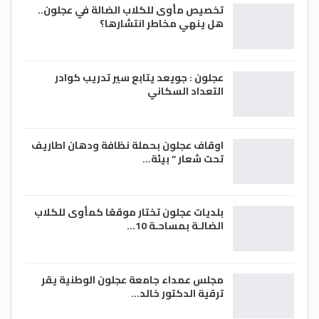
تخصيص مأوى للكلاب الضالة في عجلون..
هل ينهي مخاطر انتشارها؟
عجلون : جويعد يتابع سير تدريب كوادر
التعداد السكاني
اوقاف عجلون بحملة نظافة ودهان اطاريف
تحت شعار ” بيئة…
بلديات عجلون تختار موقعًا كمأوى للكلاب
الضالـة بمساحـة 10…
مجلس عمداء جامعة عجلون الوطنية يقر
ترقية الدكتور خالد…