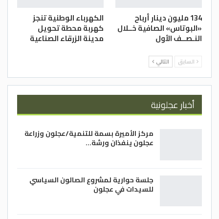
134 مليون دينار أرباح
الكهرباء الوطنية تنجز
«البوتاس» الصافية خــلال
كهربة محطة تحويل
النـصــف الأول
مدينة الزرقاء الصناعية
السابق
التالي
أخبار عجلونية
مركز الأميرة بسمة للتنمية/عجلون وزراعة
عجلون ينفذان ورشة…
جلسة حوارية لمشروع الصالون السياسي
للسيدات في عجلون