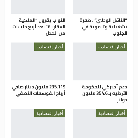
“الناقل الوطني”.. طفرة
النواب يقرون “الملكية
تشغيلية وتنموية في
العقارية” بعد أربع جلسات
الجنوب
من الجدل
أخبار إقتصادية
أخبار إقتصادية
دعم أميركي للحكومة
235.119 مليون دينار صافي
الأردنية بـ 354.6 مليون
أرباح الفوسفات النصفي
دولار
أخبار إقتصادية
أخبار إقتصادية