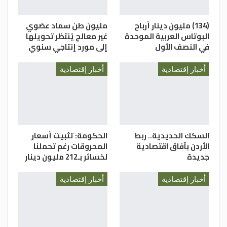
(134) مليون دينار أرباح
مليون طن سماد عضوي
البوتاس العربية الموحدة
غير معالج يُنتظر تحويلها
في النصف الأول
إلى مورد إنتاجي سنوي
أخبار إقتصادية
أخبار إقتصادية
السكك الحديدية.. ربط
الحكومة: تثبيت أسعار
الأردن بآفاق اقتصادية
المحروقات رغم تحملنا
جديدة
لخسائر بـ212 مليون دينار
أخبار إقتصادية
أخبار إقتصادية