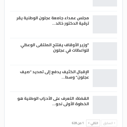
مجلس عمداء جامعة عجلون الوطنية يقر
ترقية الدكتور خالد…
*وزير الأوقاف يفتتح الملتقى الوعظي
للواعظات في عجلون
الإقبال الكثيف يدفع إلى تمديد “صيف
عجلون” وسط…
القضاة: التعرف على الأحزاب الوطنية هو
الخطوة الأولى نحو…
السابق
التالي
1 من 628