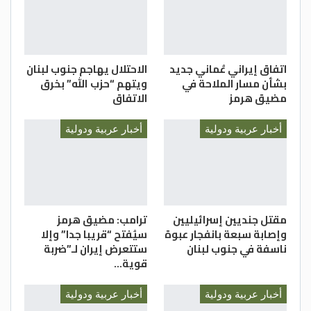
اتفاق إيراني عُماني جديد
الاحتلال يهاجم جنوب لبنان
بشأن مسار الملاحة في
ويتهم “حزب الله” بخرق
مضيق هرمز
الاتفاق
أخبار عربية ودولية
أخبار عربية ودولية
مقتل جنديين إسرائيليين
ترامب: مضيق هرمز
وإصابة سبعة بانفجار عبوة
سيُفتح “قريبا جدا” وإلا
ناسفة في جنوب لبنان
ستتعرض إيران لـ”ضربة
قوية…
أخبار عربية ودولية
أخبار عربية ودولية