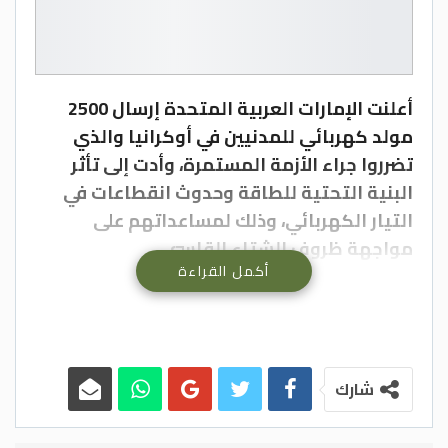
أعلنت الإمارات العربية المتحدة إرسال 2500
مولد كهربائي للمدنيين في أوكرانيا والذي
تضرروا جراء الأزمة المستمرة، وأدت إلى تأثر
البنية التحتية للطاقة وحدوث انقطاعات في
التيار الكهربائي، وذلك لمساعداتهم على
مواجهة ظروف الشتاء القاسي.
أكمل القراءة
وقالت وزيرة دولة لشؤون التعاون الدولي ريم
الهاشمي في تصريح صحافي اليوم السبت، أن
هذه المساعدات لأوكرانيا تأتي انطلاقاً من
إيمان دولة الإمارات بأهمية التضامن الإنساني
خاصة في حالات النزاعات وتندرج ضمن جهود
شارك
الدولة المستمرة في التخفيف من التداعيات
الإنسانية للأزمة الأوكرانية.