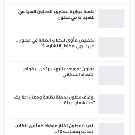
جلسة حوارية لمشروع الصالون السياسي
للسيدات في عجلون
تخصيص مأوى للكلاب الضالة في عجلون..
هل ينهي مخاطر انتشارها؟
عجلون : جويعد يتابع سير تدريب كوادر
التعداد السكاني
اوقاف عجلون بحملة نظافة ودهان اطاريف
تحت شعار ” بيئة…
بلديات عجلون تختار موقعًا كمأوى للكلاب
الضالـة بمساحـة 10…