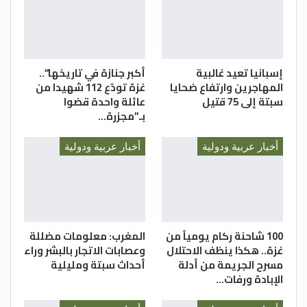
إسبانيا تعيد غالبية
أكبر جنازة في تاريخها”..
المهاجرين وارتفاع ضحايا
غزة تودّع 112 شهيدا من
سبتة إلى 75 قتيل
عائلة واحدة قضوا
بـ”مجزرة…
أخبار عربية ودولية
أخبار عربية ودولية
100 شاحنة ركام يومياً من
المغرب: معلومات مضللة
غزة.. هكذا ينظف الاحتلال
وعصابات الاتجار بالبشر وراء
مسرح الجريمة من أدلة
أحداث سبتة ومليلية
الإبادة ورفات…