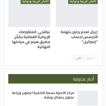
أخبار عربية ودولية
أخبار عربية ودولية
إيران تعدم رجلين بتهمة
عراقجي: المفاوضات
التجسس لحساب
الإيرانية العُمانية بشأن
“إسرائيل”
مضيق هرمز في مراحلها
النهائية
السابق
التالي
أخبار عجلونية
مركز الأميرة بسمة للتنمية/عجلون وزراعة
عجلون ينفذان ورشة…