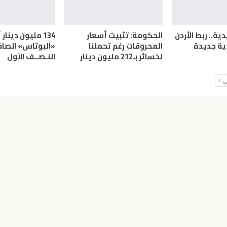
ة.. ربط الأردن
الحكومة: تثبيت أسعار
134 مليون دينار 
ية جديدة
المحروقات رغم تحملنا
«البوتاس» الصافي
لخسائر بـ212 مليون دينار
النـصــف الأول
لي