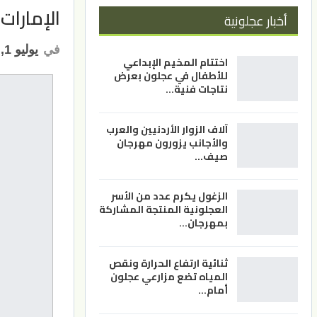
الإمارات 
أخبار عجلونية
في
يوليو 1, 2021
اختتام المخيم الإبداعي
للأطفال في عجلون بعرض
نتاجات فنية…
آلاف الزوار الأردنيين والعرب
والأجانب يزورون مهرجان
صيف…
الزغول يكرم عدد من الأسر
العجلونية المنتجة المشاركة
بمهرجان…
ثنائية ارتفاع الحرارة ونقص
المياه تضع مزارعي عجلون
أمام…