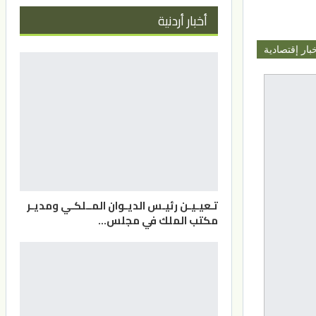
أخبار أردنية
بار إقتصادية
تـعيـيـن رئيـس الديـوان المــلكـي ومديـر
مكتب الملك في مجلس…