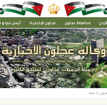
أردن
محافظة عجلون
عجلون الإخبارية
أرسل خبرا و م
14 دولة