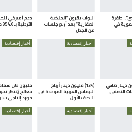
ني”.. طفرة
النواب يقرون “الملكية
دعم أميركي للح
موية في
العقارية” بعد أربع جلسات
الأردنية بـ 354.6 مليون دولار
من الجدل
ة
أخبار إقتصادية
أخبار إقتصادية
 مليون دينار صافي
(134) مليون دينار أرباح
مليون طن سماد 
فات النصفي
البوتاس العربية الموحدة في
معالج يُنتظر تحو
النصف الأول
مورد إنتاجي سن
ة
أخبار إقتصادية
أخبار إقتصادية