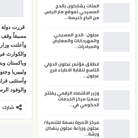
المئات يشاركون بالحج
المسيحي لموقع مار الياس
من اتباع كنيسة…
قررت دولة ال
عجلون : الحج المسيحي
مسبقاً وقف ا
والمهرحانات والمعارض
وأعلنت وزارة
والمبادرات…
والكوارث في 
انطلاق مؤتمر عجلون الدولي
وباكستان وبنغ
التاسع لنقابة الاطباء فرع
وليبيريا وجنو
عجلون…
وأستثنى قرار
والوفود الرس
وزير الاقتصاد الرقمي يفتتح
رسميًا مركز الخدمات
الحكومي في…
شارك
مركز الأميرة بسمة للتنمية/
عجلون وزراعة عجلون ينفذان
ورشة…