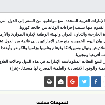
إمارات العربية المتحدة، منع مواطنيها من السفر إلى الدول الت
لقدوم منها بسبب إجراءات الوقاية من جائحة كورونا.
 الخارجية والتعاون الدولي والهيئة الوطنية لإدارة الطوارئ والأزم
بيان اليوم الخميس، منع سفر الإماراتيين إلى قائمة من الدول تش
لاديش ونيبال وسيريلانكا وفيتنام وناميبيا وزامبيا والكونغو وأوغندا
ب أفريقيا ونيجيريا.
 المنع البعثات الدبلوماسية الإماراتية في هذه الدول وحالات العلاج
مية والوفود الاقتصادية والعلمية المصرح لها مسبقا. -(بترا)
التعليقات مغلقة.