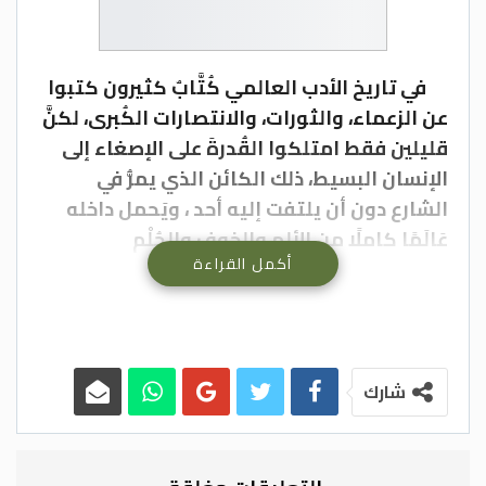
في تاريخ الأدب العالمي كُتَّابٌ كثيرون كتبوا
عن الزعماء، والثورات، والانتصارات الكُبرى، لكنَّ
قليلين فقط امتلكوا القُدرةَ على الإصغاء إلى
الإنسان البسيط، ذلك الكائن الذي يمرُّ في
الشارع دون أن يلتفت إليه أحد ، ويَحمل داخله
عَالَمًا كاملًا من الألم والخوف والحُلْم
أكمل القراءة
والصمت.ومِن بين هؤلاء القلائل يَبْرز اسمان:
الكاتب المصري يُوسُف إدريس(1927_ 1991)
والكاتب الروسي أنطون تشيخوف ( 1860_ 1904
)، بوصفهما اثنين من أهمِّ الكُتَّاب الذين منحوا
الإنسانَ البسيط مكانته الأدبية والإنسانية.
شارك
لَم يكن الإنسانُ عندهما قائدًا عظيمًا، ولا
بطلًا خارقًا، ولا فارسًا أُسطوريًّا، ولا شخصية