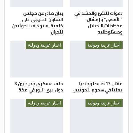
دعوات للنفير والحشد في
بيان صادر عن مجلس
“الأقصى” وإفشال
التعاون الخليجي على
مخططات الاحتلال
خلفية استهداف الحوثيين
ومستوطنيه
لنجران
أخبار عربية ودولية
أخبار عربية ودولية
مقتل 17 ضابطا وجنديا
حلف عسكري جديد بين 3
يمنيا في هجوم للحوثيين
دول يرى النور في مكة
أخبار عربية ودولية
أخبار عربية ودولية