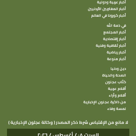
أخبار عربية ودولية
أخبار المغتربين الأردنيين
أخبار كورونا في العالم
في ذمة الله
أخبار المجتمع
أخبار إقتصادية
أخبار ثقافية وفنية
أخبار رياضية
أخبار منوعة
دين ودنيا
الصحة والحياة
كتًاب عجلون
أقلام عربية
أقلام وأراء
من ذاكرة عجلون الإخبارية
لمسة وفاء
( وكالة عجلون الإخبارية ) لا مانع من الإقتباس شرط ذكر المصدر
السبت ٠٨ / أغسطس / ٢٠٢٦