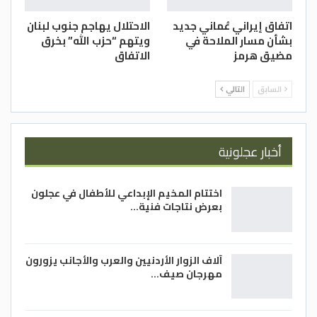
اتفاق إيراني عُماني جديد
الاحتلال يهاجم جنوب لبنان
بشأن مسار الملاحة في
ويتهم “حزب الله” بخرق
مضيق هرمز
الاتفاق
السابق
التالي
أخبار عجلونية
اختتام المخيم الإبداعي للأطفال في عجلون
بعرض نتاجات فنية…
آلاف الزوار الأردنيين والعرب والأجانب يزورون
مهرجان صيف…