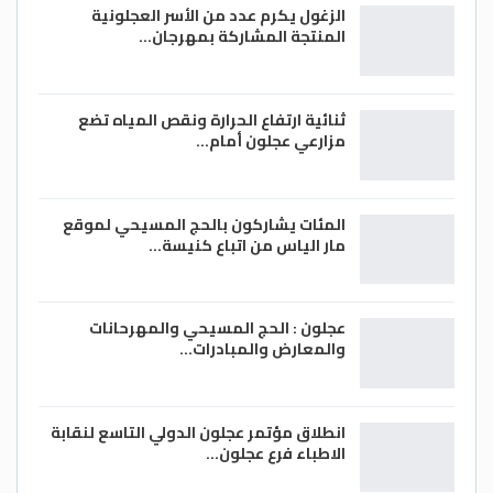
الزغول يكرم عدد من الأسر العجلونية
المنتجة المشاركة بمهرجان…
ثنائية ارتفاع الحرارة ونقص المياه تضع
مزارعي عجلون أمام…
المئات يشاركون بالحج المسيحي لموقع
مار الياس من اتباع كنيسة…
عجلون : الحج المسيحي والمهرحانات
والمعارض والمبادرات…
انطلاق مؤتمر عجلون الدولي التاسع لنقابة
الاطباء فرع عجلون…