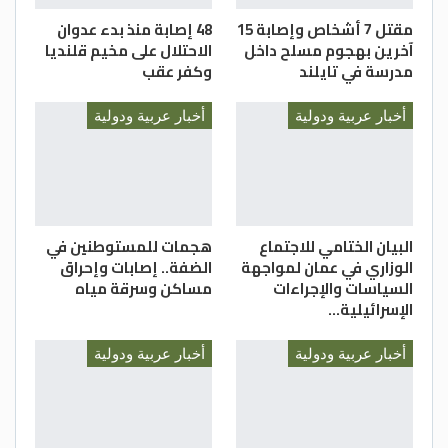
مقتل 7 أشخاص وإصابة 15
48 إصابة منذ بدء عدوان
آخرين بهجوم مسلح داخل
الاحتلال على مخيم قلنديا
مدرسة في تايلند
وكفر عقب
أخبار عربية ودولية
أخبار عربية ودولية
البيان الختامي للاجتماع
هجمات للمستوطنين في
الوزاري في عمان لمواجهة
الضفة.. إصابات وإحراق
السياسات والإجراءات
مساكن وسرقة مياه
الإسرائيلية…
أخبار عربية ودولية
أخبار عربية ودولية