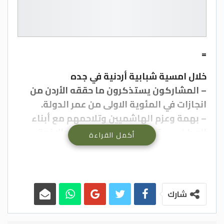
=
خلال امسية شبابية أردنية في جده
– المشاركون يستذكرون ما حققه الأردن من
انجازات في المئوية الاولى من عمر الدولة.
– بهمة وعزم الهاشميين وتلاحمهم مع أبناء
الوطن سيبقى الأردن وطن المحبة والاخوة
أكمل القراءة
والعيش المشترك .
– الاصلاحات الشاملة تمثل رؤى وتطلعات جلالة
الملك لوطن متقدم ومزدهر .
– الوصاية الهاشمية على القدس والمقدسات
شارك
راسخة وثابته .